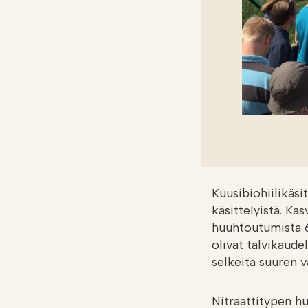
Kuusibiohiilikäsi
käsittelyistä. Ka
huuhtoutumista 6
olivat talvikaude
selkeitä suuren v
Nitraattitypen h