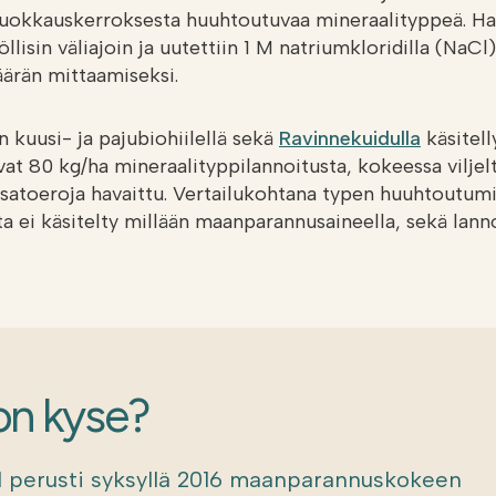
uokkauskerroksesta huuhtoutuvaa mineraalityppeä. Har
öllisin väliajoin ja uutettiin 1 M natriumkloridilla (Na
äärän mittaamiseksi.
n kuusi- ja pajubiohiilellä sekä
Ravinnekuidulla
käsitelly
vat 80 kg/ha mineraalityppilannoitusta, kokeessa viljel
 satoeroja havaittu. Vertailukohtana typen huuhtoutum
ita ei käsitelty millään maanparannusaineella, sekä la
on kyse?
d perusti syksyllä 2016 maanparannuskokeen