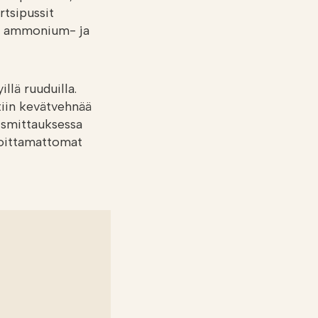
tsipussit
Cl) ammonium- ja
illä ruuduilla.
tiin kevätvehnää
ismittauksessa
nnoittamattomat