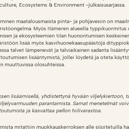
iculture, Ecosystems & Environment -julkaisusarjassa.
inen maatalousmaista pinta- ja pohjavesiin on maailm
istöongelma. Myös Itämeren alueella typpikuormitus 
misen ja ekosysteemien tilan huonontumisen keskeinen
ristöön lisää myös kasvihuonekaasupäästöjä dityppiok
sa talvet lämpenevät ja talviaikainen sadanta lisäänty
outumisen lisääntymistä, jollei löydetä ja oteta käytt
yyn muuttuvissa olosuhteissa.
en lisäämisellä, yhdistettynä hyvään viljelykiertoon, t
viljelyvarmuuden parantamista. Samat menetelmät voiv
outumista ja kasvattaa pellon hiilivarastoa.
sta mitattiin muokkauskerroksen alle sijoitetuilla har