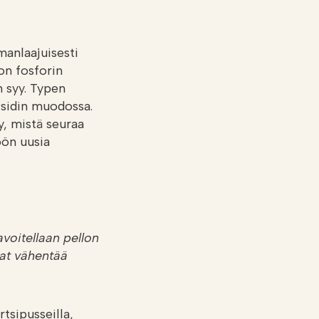
anlaajuisesti
on fosforin
 syy. Typen
sidin muodossa.
y, mistä seuraa
öön uusia
avoitellaan pellon
at vähentää
tsipusseilla,