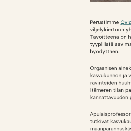
Perustimme
Qvi
viljelykiertoon y
Tavoitteena on h
tyypillistä savim
hyödyttäen.
Orgaanisen aineks
kasvukunnon ja v
ravinteiden huuht
Itämeren tilan p
kannattavuuden p
Apulaisprofesso
tutkivat kasvuka
maanparannuskäs