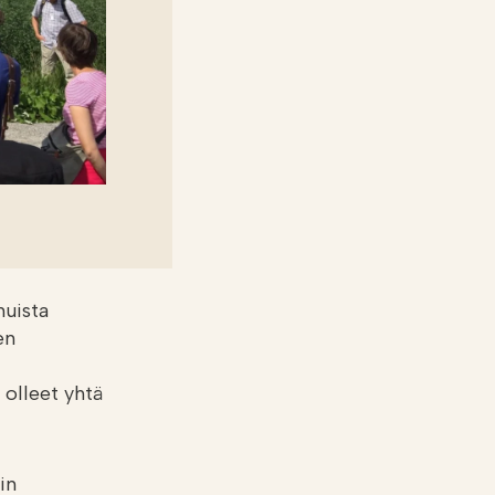
muista
en
 olleet yhtä
in