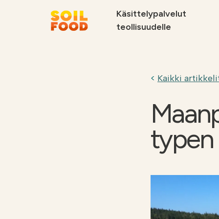
Käsittelypalvelut
teollisuudelle
Suosittelemme
Kaikki artikkeli
Maanpa
typen
Soilfood Newera
Palvelut
kiertotalouskalkit
metsäteollisuu
teollisuudelle