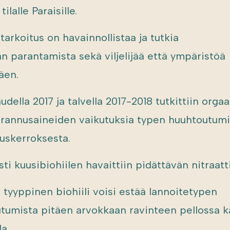
tilalle Paraisille.
tarkoitus on havainnollistaa ja tutkia
n parantamista sekä viljelijää että ympäristöä
äen.
della 2017 ja talvella 2017-2018 tutkittiin orga
annusaineiden vaikutuksia typen huuhtoutum
skerroksesta.
sti kuusibiohiilen havaittiin pidättävän nitraat
 tyyppinen biohiili voisi estää lannoitetypen
tumista pitäen arvokkaan ravinteen pellossa k
la.