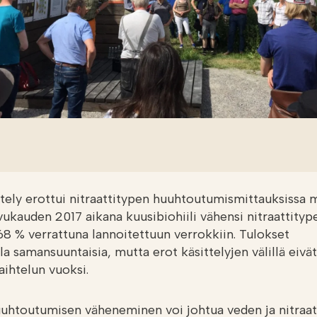
ttely erottui nitraattitypen huuhtoutumismittauksissa 
svukauden 2017 aikana kuusibiohiili vähensi nitraattityp
8 % verrattuna lannoitettuun verrokkiin. Tulokset
lla samansuuntaisia, mutta erot käsittelyjen välillä eivät
aihtelun vuoksi.
uuhtoutumisen väheneminen voi johtua veden ja nitraat