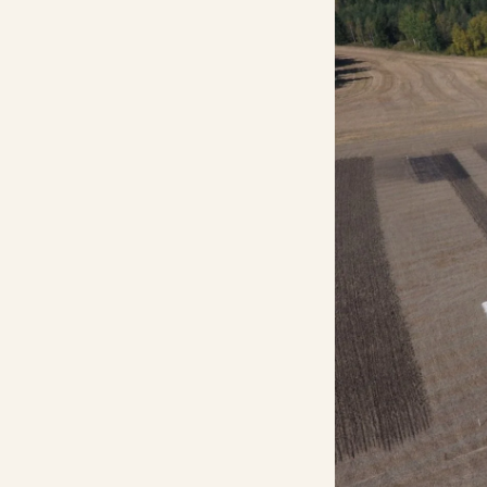
Kalkkilaskuri
Lannoituslaskur