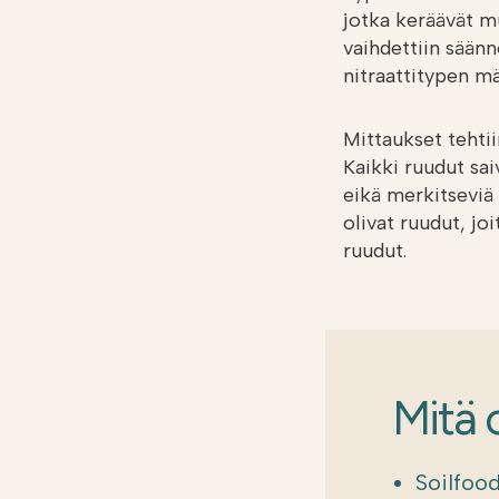
jotka keräävät m
vaihdettiin säänn
nitraattitypen m
Mittaukset tehtii
Kaikki ruudut sai
eikä merkitseviä
olivat ruudut, jo
ruudut.
Mitä 
Soilfoo