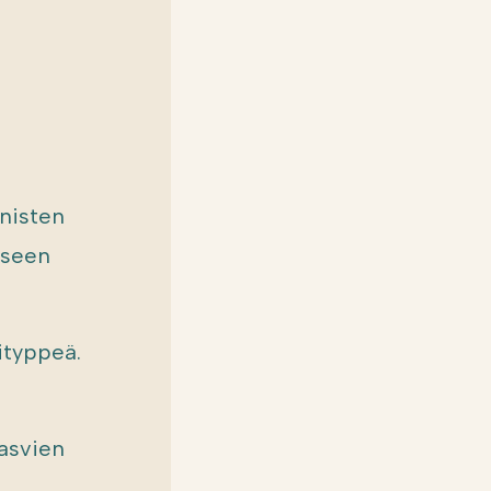
anisten
iseen
tityppeä.
asvien