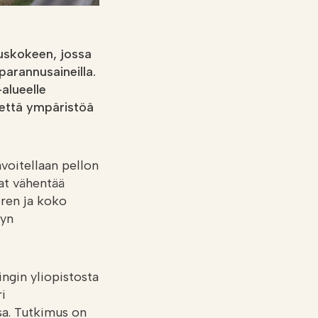
nuskokeen, jossa
nparannusaineilla.
alueelle
ä että ympäristöä
avoitellaan pellon
at vähentää
eren ja koko
lyn
ngin yliopistosta
i
a. Tutkimus on