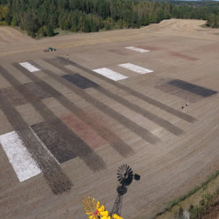
i
Soilfoodin
verkkokauppa