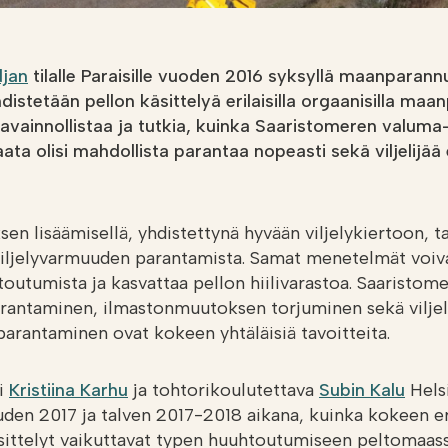
djan
tilalle Paraisille vuoden 2016 syksyllä maanparan
hdistetään pellon käsittelyä erilaisilla orgaanisilla maa
avainnollistaa ja tutkia, kuinka Saaristomeren valuma-
aata olisi mahdollista parantaa nopeasti sekä viljelijä
en lisäämisellä, yhdistettynä hyvään viljelykiertoon, t
iljelyvarmuuden parantamista. Samat menetelmät voiv
outumista ja kasvattaa pellon hiilivarastoa. Saaristom
arantaminen, ilmastonmuutoksen torjuminen sekä vilje
arantaminen ovat kokeen yhtäläisiä tavoitteita.
ri
Kristiina Karhu
ja tohtorikoulutettava
Subin Kalu
Helsi
uden 2017 ja talven 2017-2018 aikana, kuinka kokeen er
ittelyt vaikuttavat typen huuhtoutumiseen peltomaass