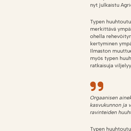
nyt julkaistu Agr
Typen huuhtoutum
merkittävä ympär
ohella rehevöity
kertyminen ympä
Ilmaston muuttues
myös typen huuht
ratkaisuja viljel
Orgaanisen aineks
kasvukunnon ja 
ravinteiden huuht
Typen huuhtoutumi