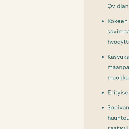
Qvidjan 
Kokeen 
savimaa
hyödytt
Kasvukau
maanpar
muokkau
Erityise
Sopivan
huuhtou
saatavil