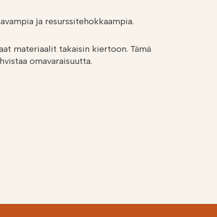
ttavampia ja resurssitehokkaampia.
at materiaalit takaisin kiertoon. Tämä
ahvistaa omavaraisuutta.