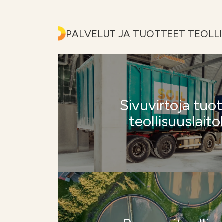
PALVELUT JA TUOTTEET TEOLLI
Sivuvirtoja tuo
teollisuuslait