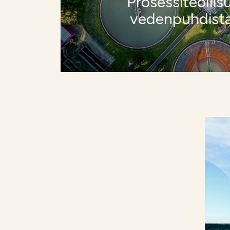
Prosessiteollis
vedenpuhdist