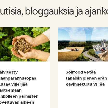
uutisia, bloggauksia ja ajank
äivitetty
Soilfood vetää
aanparannusopas
takaisin pienen erän
uttaa viljelijää
Ravinnekuitu VII:ää
alitsemaan
ohkolleen parhaiten
oveltuvan aiheen