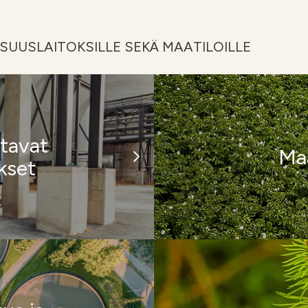
SUUSLAITOKSILLE SEKÄ MAATILOILLE
ttavat
Maa
okset