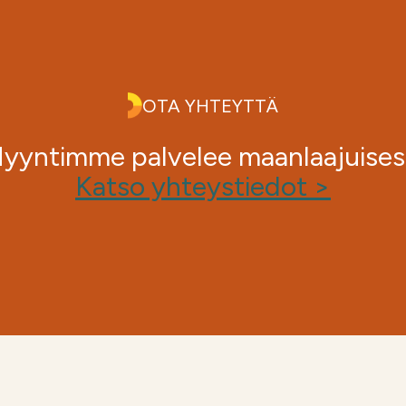
OTA YHTEYTTÄ
yyntimme palvelee maanlaajuisest
Katso yhteystiedot >