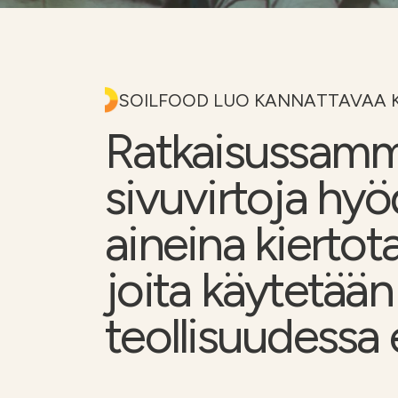
Kalkkilaskuri
Lannoituslaskur
SOILFOOD LUO KANNATTAVAA 
Ratkaisussamm
sivuvirtoja hy
aineina kiertot
joita käytetään
teollisuudessa e