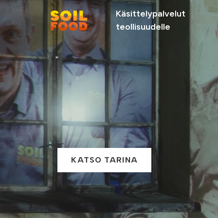
Käsittelypalvelut
teollisuudelle
Suosittelemme
Soilfood Newera
Palvelut
kiertotalouskalkit
metsäteollisuu
KATSO TARINA
teollisuudelle