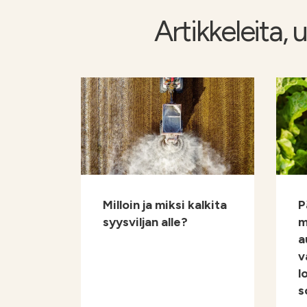
Artikkeleita, 
Milloin ja miksi kalkita
P
syysviljan alle?
m
a
v
l
s