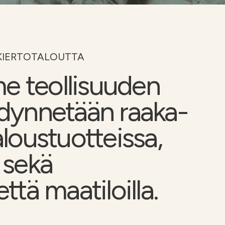
i
Soilfoodin
verkkokauppa
KIERTOTALOUTTA
e teollisuuden
ödynnetään raaka-
aloustuotteissa,
 sekä
ttä maatiloilla.