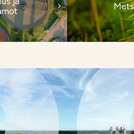
uus ja
Mets
amot