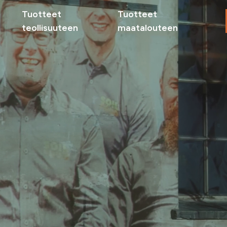
Tuotteet
Tuotteet
teollisuuteen
maatalouteen
Maat
Sivuv
teoll
Tuott
Miksi
Ota yhteyttä
Ota 
delle