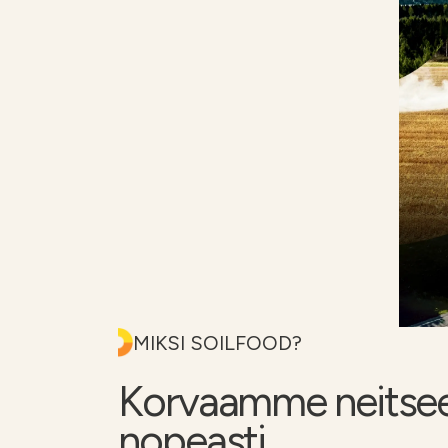
MIKSI SOILFOOD?
Korvaamme neitseelli
nopeasti.