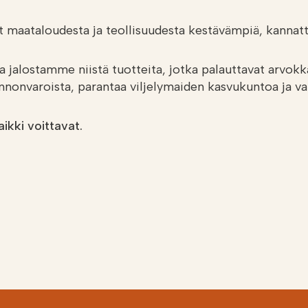
vät maataloudesta ja teollisuudesta kestävämpiä, kanna
 jalostamme niistä tuotteita, jotka palauttavat arvokka
onnonvaroista, parantaa viljelymaiden kasvukuntoa ja v
ikki voittavat.