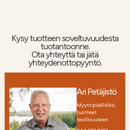
Kysy tuotteen soveltuvuudesta
tuotantoonne.
Ota yhteyttä tai jätä
yhteydenottopyyntö.
Ari Petäjistö
Myyntipäällikkö,
tuotteet
teollisuuteen