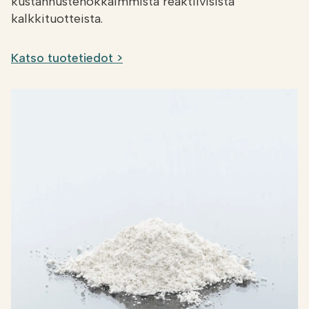
kustannustehokkaimmista reaktiivisista
kalkkituotteista.
Katso tuotetiedot >