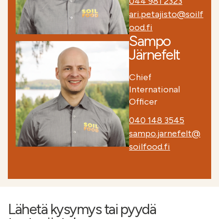
044 981 2323
ari.petajisto@soilf
ood.fi
Sampo
Järnefelt
Chief
International
Officer
040 148 3545
sampo.jarnefelt@
soilfood.fi
Lähetä kysymys tai pyydä