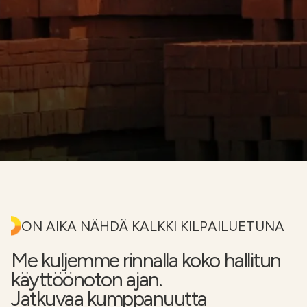
Etsi
FI
VERKKOKAUPPA
ON AIKA NÄHDÄ KALKKI KILPAILUETUNA
Me kuljemme rinnalla koko hallitun
käyttöönoton ajan.
Jatkuvaa kumppanuutta