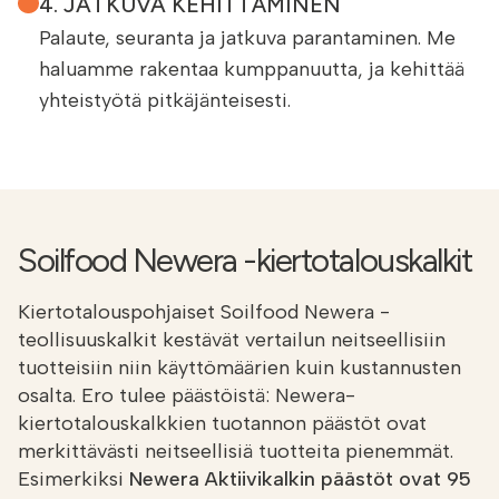
4. JATKUVA KEHITTÄMINEN
Palaute, seuranta ja jatkuva parantaminen. Me
haluamme rakentaa kumppanuutta, ja kehittää
yhteistyötä pitkäjänteisesti.
Soilfood Newera -kiertotalouskalkit
Kiertotalouspohjaiset Soilfood Newera -
teollisuuskalkit kestävät vertailun neitseellisiin
tuotteisiin niin käyttömäärien kuin kustannusten
osalta. Ero tulee päästöistä: Newera-
kiertotalouskalkkien tuotannon päästöt ovat
merkittävästi neitseellisiä tuotteita pienemmät.
Esimerkiksi
Newera Aktiivikalkin päästöt ovat 95