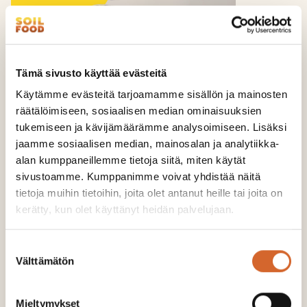
Tämä sivusto käyttää evästeitä
Käytämme evästeitä tarjoamamme sisällön ja mainosten
räätälöimiseen, sosiaalisen median ominaisuuksien
tukemiseen ja kävijämäärämme analysoimiseen. Lisäksi
jaamme sosiaalisen median, mainosalan ja analytiikka-
Newera-tuotteet valmistetaan
alan kumppaneillemme tietoja siitä, miten käytät
Loviisassa
sivustoamme. Kumppanimme voivat yhdistää näitä
tietoja muihin tietoihin, joita olet antanut heille tai joita on
Newera-kalkkituotteet jalostetaan teollisuuden
kerätty, kun olet käyttänyt heidän palvelujaan.
sivuvirroista Soilfoodin jalostamolla Loviisassa.
Laitosinvestointi on yrityksen historian suurin.
Suostumuksen
Välttämätön
valinta
Lue uutinen >
Mieltymykset