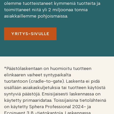
olemme tuotteistaneet kymmeniä tuotteita ja
toimittaneet niitä yli 2 miljoonaa tonnia
asiakkaillemme pohjoismaissa.
YRITYS-SIVULLE
*Päästölaskentaan on huomioitu tuotteen
elinkaaren vaiheet syntypaikalta
tuotantoon (cradle-to-gate). Laskenta ei pidä
sisällään asiakaskuljetuksia tai tuotteen käytöstä
syntyviä päästöjä. Ensisijaisesti laskennassa on
käytetty primaaridataa. Toissijaisina tietolähteinä
on käytetty Sphera Professional 2024- ja
Ecoinvent 3,8 -tietokantoja. Laskennassa