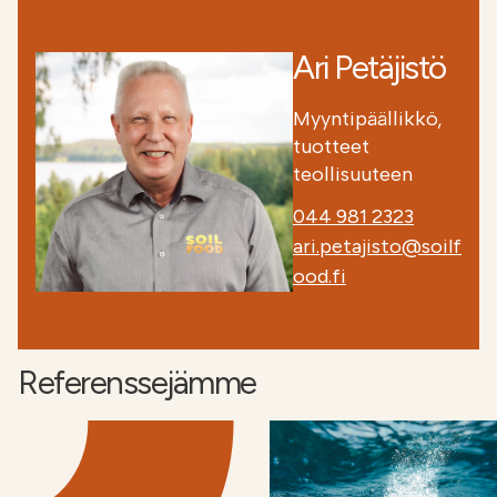
Ari Petäjistö
Myyntipäällikkö,
tuotteet
teollisuuteen
044 981 2323
ari.petajisto@soilf
ood.fi
Referenssejämme