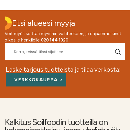
Etsi alueesi myyjä
Voit myös soittaa myynnin vaihteeseen, ja ohjaamme sinut
oikealle henkilölle
020 144 1020
Laske tarjous tuotteista ja tilaa verkosta:
VERKKOKAUPPA
Kalkitus Soilfoodin tuotteilla on