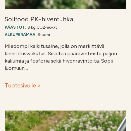
Soilfood PK-hiventuhka I
PÄÄSTÖT:
8 kg CO2-ekv./t
ALKUPERÄMAA:
Suomi
Miedompi kalkitusaine, jolla on merkittävä
lannoitusvaikutus. Sisältää pääravinteista paljon
kaliumia ja fosforia sekä hivenravinteita. Sopii
luomuun....
Tuotesivulle >