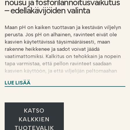
nousu ja fosforilannoitusvaikutus
– edelläkävijöiden valinta
Maan pH on kaiken tuottavan ja kestävän viljelyn
perusta. Jos pH on alhainen, ravinteet eivät ole
kasvien käytettävissä täysimääräisesti, maan
rakenne heikkenee ja sadot voivat jäädä
vaatimattomiksi. Kalkitus on tehokkain ja nopein
tapa varmistaa, että pellon ravinteet saadaan
kasvien käyttöön, ja että viljelijän peltomaahan
tekemät panostukset todella tuottavat.
LUE LISÄÄ
Miksi Soilfoodin kalkit?
Soilfoodin valikoimassa on poikkeuksellisen
KATSO
tehokkaita kalkkeja, jotka ovat saatavilla
KALKKIEN
maanlaajuisesti – myös peltoon levitettyinä.
TUOTEVALIK