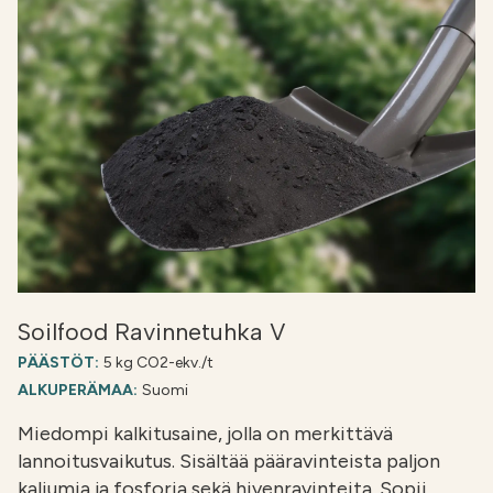
Soilfood Ravinnetuhka V
PÄÄSTÖT:
5 kg CO2-ekv./t
ALKUPERÄMAA:
Suomi
Miedompi kalkitusaine, jolla on merkittävä
lannoitusvaikutus. Sisältää pääravinteista paljon
kaliumia ja fosforia sekä hivenravinteita. Sopii