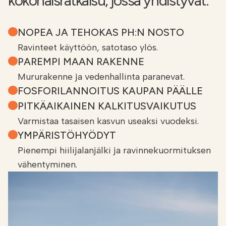
kokonaisratkaisu, jossa yhdistyvät:
NOPEA JA TEHOKAS PH:N NOSTO
Ravinteet käyttöön, satotaso ylös.
PAREMPI MAAN RAKENNE
Mururakenne ja vedenhallinta paranevat.
FOSFORILANNOITUS KAUPAN PÄÄLLE
PITKÄAIKAINEN KALKITUSVAIKUTUS
Varmistaa tasaisen kasvun useaksi vuodeksi.
YMPÄRISTÖHYÖDYT
Pienempi hiilijalanjälki ja ravinnekuormituksen
vähentyminen.