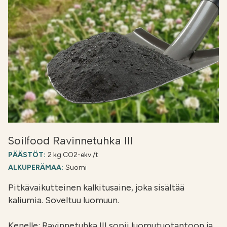
Soilfood Ravinnetuhka III
PÄÄSTÖT:
2 kg CO2-ekv./t
ALKUPERÄMAA:
Suomi
Pitkävaikutteinen kalkitusaine, joka sisältää
kaliumia. Soveltuu luomuun.
Kenelle: Ravinnetuhka III sopii luomutuotantoon ja