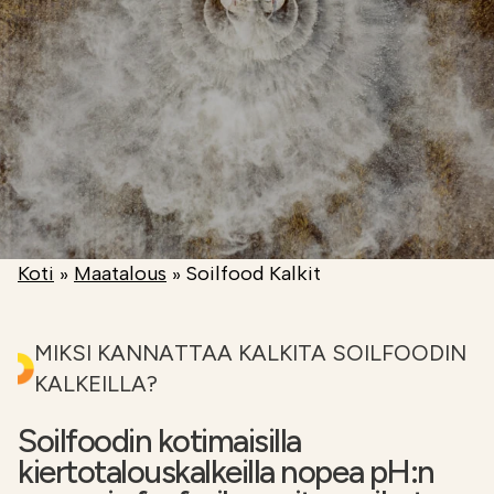
Etsi
FI
VERKKOKAUPPA
Koti
»
Maatalous
»
Soilfood Kalkit
MIKSI KANNATTAA KALKITA SOILFOODIN
KALKEILLA?
Soilfoodin kotimaisilla
kiertotalouskalkeilla nopea pH:n