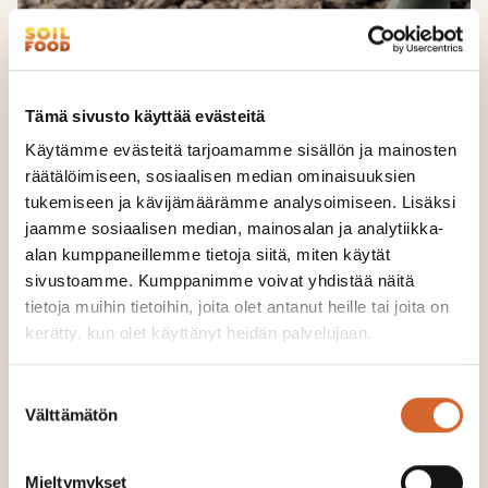
Soilfood Rakennekalkki III
PÄÄSTÖT:
7 kg CO2-ekv./t
Tämä sivusto käyttää evästeitä
ALKUPERÄMAA:
Suomi
Käytämme evästeitä tarjoamamme sisällön ja mainosten
Tehokas rakennekalkki, jolla on myös tehokas
räätälöimiseen, sosiaalisen median ominaisuuksien
kalkitusvaikutus! Savimaan parempi mururakenne
tukemiseen ja kävijämäärämme analysoimiseen. Lisäksi
tekee maasta helpommin muokkautuvan ja
jaamme sosiaalisen median, mainosalan ja analytiikka-
paremmin vettä läpä...
alan kumppaneillemme tietoja siitä, miten käytät
sivustoamme. Kumppanimme voivat yhdistää näitä
Tuotesivulle >
tietoja muihin tietoihin, joita olet antanut heille tai joita on
kerätty, kun olet käyttänyt heidän palvelujaan.
Suostumuksen
Välttämätön
valinta
Mieltymykset