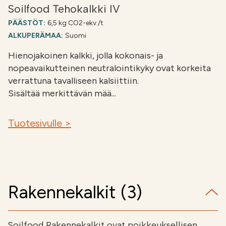
Soilfood Tehokalkki IV
PÄÄSTÖT:
6,5 kg CO2-ekv./t
ALKUPERÄMAA:
Suomi
Hienojakoinen kalkki, jolla kokonais- ja
nopeavaikutteinen neutralointikyky ovat korkeita
verrattuna tavalliseen kalsiittiin.
Sisältää merkittävän mää...
Tuotesivulle >
Rakennekalkit (3)
Soilfood Rakennekalkit ovat poikkeuksellisen