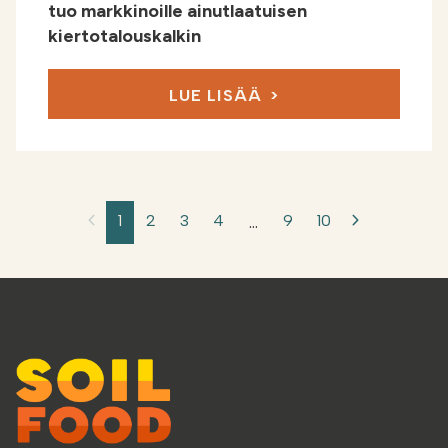
tuo markkinoille ainutlaatuisen
kiertotalouskalkin
LUE LISÄÄ
1
2
3
4
…
9
10