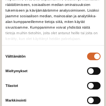
räätälöimiseen, sosiaalisen median ominaisuuksien
tukemiseen ja kävijämäärämme analysoimiseen. Lisäksi
jaamme sosiaalisen median, mainosalan ja analytiikka-
alan kumppaneillemme tietoja siitä, miten käytät
“Soilfood on tehnyt sivuvirtojen
sivustoamme. Kumppanimme voivat yhdistää näitä
hallitsemisen meille helpoksi”
tietoja muihin tietoihin, joita olet antanut heille tai joita on
kerätty, kun olet käyttänyt heidän palvelujaan.
LUE LISÄÄ
Suostumuksen
Välttämätön
valinta
Mieltymykset
Tilastot
Markkinointi