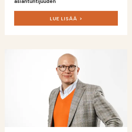
asiantuntijuuden
LUE LISÄÄ