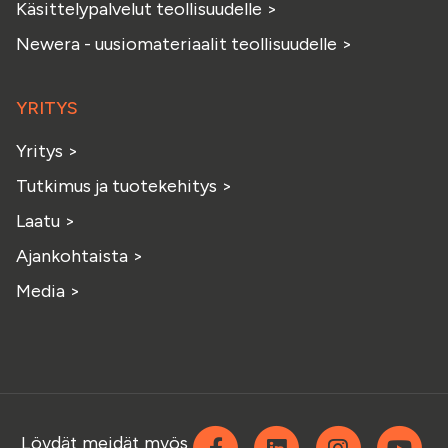
Käsittelypalvelut teollisuudelle
>
Newera - uusiomateriaalit teollisuudelle
>
YRITYS
Yritys
>
Tutkimus ja tuotekehitys
>
Laatu
>
Ajankohtaista
>
Media
>
Facebook
Linkedin
Instagra
Yo
Löydät meidät myös