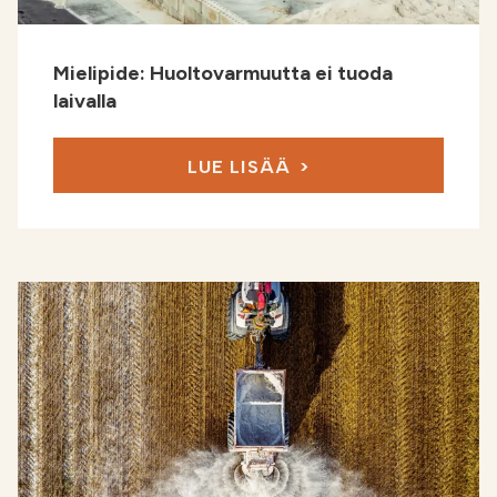
Etsi
FI
Mielipide: Huoltovarmuutta ei tuoda
VERKKOKAUPPA
laivalla
LUE LISÄÄ