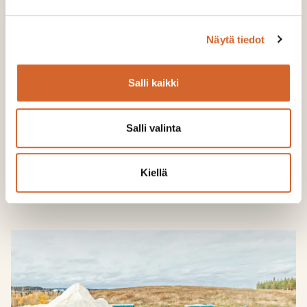
Näytä tiedot
Salli kaikki
Nähdään Helsinki International Horse
Show’n Horse Expossa
Salli valinta
LUE LISÄÄ
Kiellä