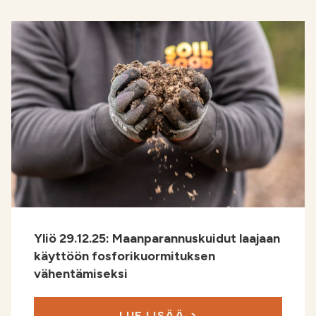
Yliö 29.12.25: Maanparannuskuidut laajaan
käyttöön fosforikuormituksen
vähentämiseksi
LUE LISÄÄ