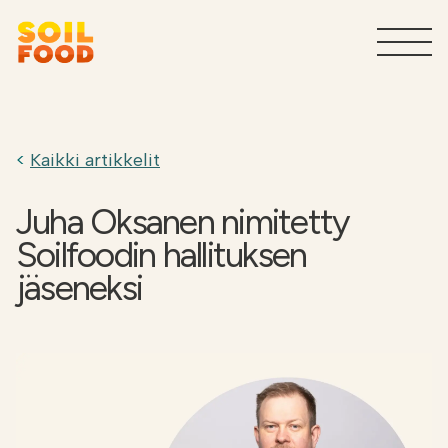
Maatalous
T
Kaikki artikkelit
Sivuvirtojen käsittelypalvelut
T
teollisuudelle
Juha Oksanen nimitetty
Soilfoodin hallituksen
Tuotteet teollisuudelle
T
jäseneksi
Miksi Soilfood?
T
Ota yhteyttä