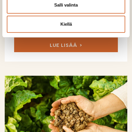
Salli valinta
Kiellä
Milloin ja miksi kalkita syysviljan alle?
LUE LISÄÄ