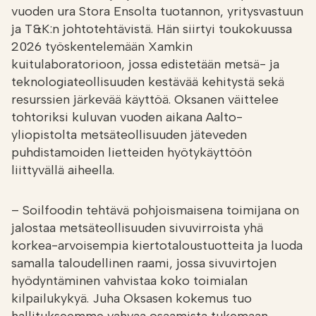
vuoden ura Stora Ensolta tuotannon, yritysvastuun
ja T&K:n johtotehtävistä. Hän siirtyi toukokuussa
2026 työskentelemään Xamkin
kuitulaboratorioon, jossa edistetään metsä- ja
teknologiateollisuuden kestävää kehitystä sekä
resurssien järkevää käyttöä. Oksanen väittelee
tohtoriksi kuluvan vuoden aikana Aalto-
yliopistolta metsäteollisuuden jäteveden
puhdistamoiden lietteiden hyötykäyttöön
liittyvällä aiheella.
– Soilfoodin tehtävä pohjoismaisena toimijana on
jalostaa metsäteollisuuden sivuvirroista yhä
korkea-arvoisempia kiertotaloustuotteita ja luoda
samalla taloudellinen raami, jossa sivuvirtojen
hyödyntäminen vahvistaa koko toimialan
kilpailukykyä. Juha Oksasen kokemus tuo