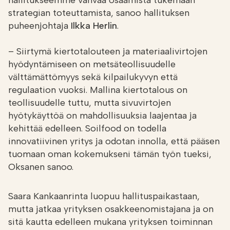
hallitukseemme vahvaa osaamista tukemaan
strategian toteuttamista, sanoo hallituksen
puheenjohtaja
Ilkka Herlin
.
– Siirtymä kiertotalouteen ja materiaalivirtojen
hyödyntämiseen on metsäteollisuudelle
välttämättömyys sekä kilpailukyvyn että
regulaation vuoksi. Mallina kiertotalous on
teollisuudelle tuttu, mutta sivuvirtojen
hyötykäyttöä on mahdollisuuksia laajentaa ja
kehittää edelleen. Soilfood on todella
innovatiivinen yritys ja odotan innolla, että pääsen
tuomaan oman kokemukseni tämän työn tueksi,
Oksanen sanoo.
Saara Kankaanrinta luopuu hallituspaikastaan,
mutta jatkaa yrityksen osakkeenomistajana ja on
sitä kautta edelleen mukana yrityksen toiminnan