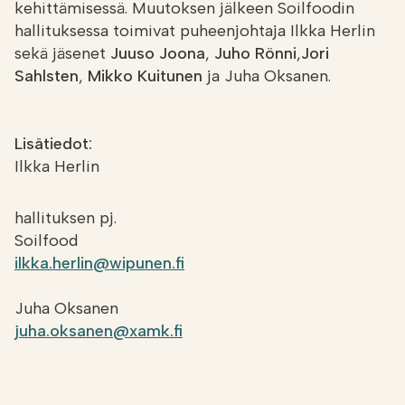
kehittämisessä. Muutoksen jälkeen Soilfoodin
hallituksessa toimivat puheenjohtaja Ilkka Herlin
sekä jäsenet
Juuso Joona
,
Juho Rönni
,
Jori
Sahlsten
,
Mikko Kuitunen
ja Juha Oksanen.
Lisätiedot:
Ilkka Herlin
hallituksen pj.
Soilfood
ilkka.herlin@wipunen.fi
Juha Oksanen
juha.oksanen@xamk.fi