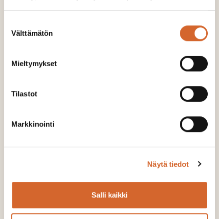
Suostumuksen
Mielipide: Huoltovarmuutta ei tuoda
Välttämätön
valinta
laivalla
Mieltymykset
LUE LISÄÄ
Tilastot
Markkinointi
Näytä tiedot
Salli kaikki