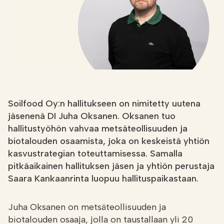
Etsi
FI
VERKKOKAUPPA
Soilfood Oy:n hallitukseen on nimitetty uutena
jäsenenä DI Juha Oksanen. Oksanen tuo
hallitustyöhön vahvaa metsäteollisuuden ja
biotalouden osaamista, joka on keskeistä yhtiön
kasvustrategian toteuttamisessa. Samalla
pitkäaikainen hallituksen jäsen ja yhtiön perustaja
Saara Kankaanrinta luopuu hallituspaikastaan.
Juha Oksanen on metsäteollisuuden ja
biotalouden osaaja, jolla on taustallaan yli 20