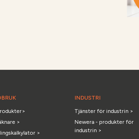
DBRUK
INDUSTRI
produkter>
Tjänster för industrin >
äknare >
Newera - produkter för
industrin >
ingskalkylator >