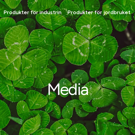
Produkter för industrin
Produkter för jordbruket
Lösni
Tjäns
Produ
Varfö
Ta ko
Media
ra -
Tjänster för
skogsindustrin