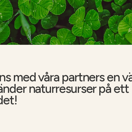
Soilfood webbutik
ns med våra partners en vär
nder naturresurser på ett k
det!