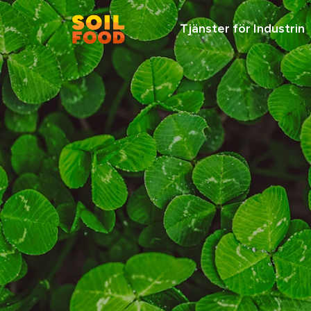
Tjänster för Industrin
Vi rekommenderar
Ta kontakt
Soilfood Newe
cirkulära
kalkprodukter