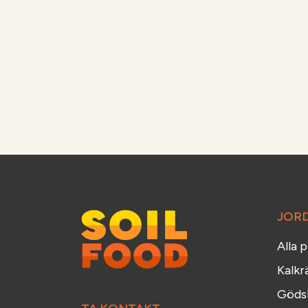
JOR
Alla 
Kalkr
Gödsl