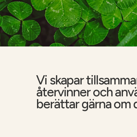
Gödslingskalkylator
Kalkräknare
Vi skapar tillsamma
återvinner och anvä
berättar gärna om 