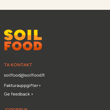
TA KONTAKT
soilfood@soilfood.fi
Fakturauppgifter
>
Ge feedback
>
JORDBRUK