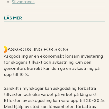
Silvadrones
Kotkanlento
LÄS MER
Dronelento
Puuvex
ForestHouse
ASKGÖDSLING FÖR SKOG
Askgödsling är en ekonomiskt lönsam investering
för skogens tillväxt och avkastning. Om den
Borgödsel kan köpas i mindre partier direkt:
genomförs korrekt kan den ge en avkastning på
upp till 10 %.
Dronelento
Särskilt i myrskogar kan askgödsling förbättra
Silvadrones
tillväxten och öka värdet på virket på lång sikt.
Effekten av askogdsling kan vara upp till 20-30 år.
Skogsbruksföreningen Etelä-Savo
Med hjälp av stöd kan lönsamheten förbättras