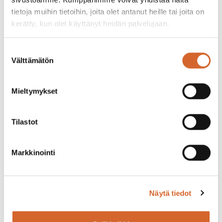
tietoja muihin tietoihin, joita olet antanut heille tai joita on
Lantmännen Viitasaari
kerätty, kun olet käyttänyt heidän palvelujaan.
Suostumuksen
MVS metsäpalvelut
Välttämätön
valinta
ForestHouse Oy
Mieltymykset
Tilastot
Be om råd av försäljningen >
Markkinointi
Näytä tiedot