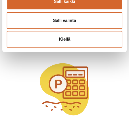
Salli kaikki
Salli valinta
Kiellä
Gödslingskalkylator >