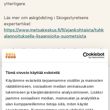
ytterligare.
Skogsbruksföreningen Siikalakeus
Läs mer om askgödsling i Skogsstyrelsens
Skogsbruksföreningen Pyhä-Kala
expertartikel:
https://www.metsakeskus.fi/fi/ajankohtaista/tuhk
Skogsbruksföreningen Savota
alannoituksella-lisaansioita-suometsista
Skogsbruksföreningen Kainuu
Vi på Soilfood har ibland tillgång till askpartier för
skog, fråga gärna mer av försäljnings-teamet.
Maatalouspalvelu T. Haavisto
Tämä sivusto käyttää evästeitä
Atcowork
Käytämme evästeitä tarjoamamme sisällön ja mainosten
räätälöimiseen, sosiaalisen median ominaisuuksien
Matpek
Experttjänster för jordbrukare
tukemiseen ja kävijämäärämme analysoimiseen. Lisäksi
jaamme sosiaalisen median, mainosalan ja analytiikka-
alan kumppaneillemme tietoja siitä, miten käytät
Uittokalusto
sivustoamme. Kumppanimme voivat yhdistää näitä