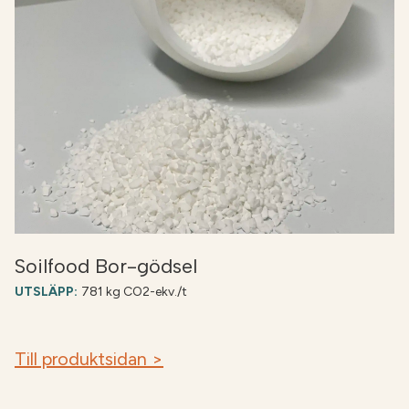
Soilfood Bor-gödsel
UTSLÄPP:
781 kg CO2-ekv./t
Till produktsidan >