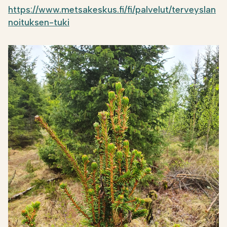
https://www.metsakeskus.fi/fi/palvelut/terveyslan
noituksen-tuki