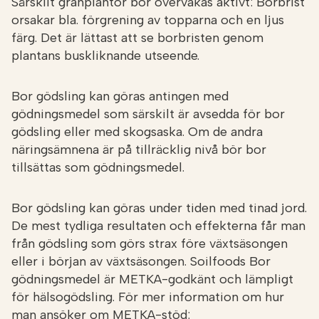
Särskilt granplantor bör övervakas aktivt: Borbrist
orsakar bla. förgrening av topparna och en ljus
färg. Det är lättast att se borbristen genom
plantans buskliknande utseende.
Bor gödsling kan göras antingen med
gödningsmedel som särskilt är avsedda för bor
gödsling eller med skogsaska. Om de andra
näringsämnena är på tillräcklig nivå bör bor
tillsättas som gödningsmedel.
Bor gödsling kan göras under tiden med tinad jord.
De mest tydliga resultaten och effekterna får man
från gödsling som görs strax före växtsäsongen
eller i början av växtsäsongen. Soilfoods Bor
gödningsmedel är METKA-godkänt och lämpligt
för hälsogödsling. För mer information om hur
man ansöker om METKA-stöd: