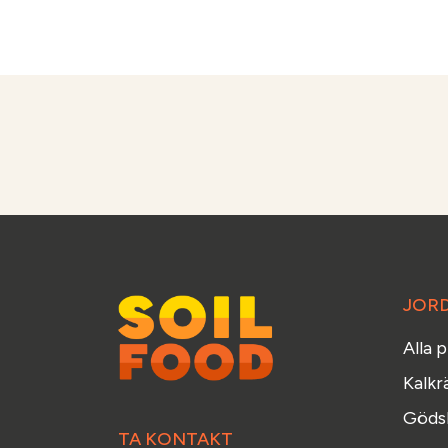
JOR
Alla 
Kalkr
Gödsl
TA KONTAKT