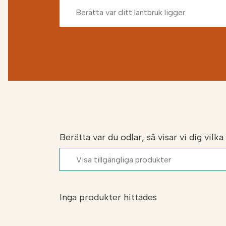
att sprida och bekväm för djuren. Fiber
Efter användning som strö kan produkten
berikar markens mikroliv och förbättrar
Berätta var du odlar, så visar vi dig vilk
Inga produkter hittades