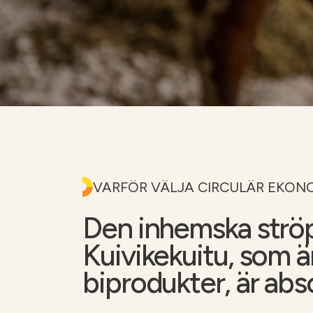
Gödslingskalkylator
Kalkräknare
VARFÖR VÄLJA CIRCULÄR EKON
Den inhemska strö
Kuivikekuitu, som är
biprodukter, är abs