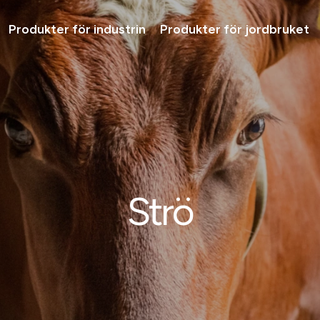
Produkter för industrin
Produkter för jordbruket
Lösni
Tjäns
Produ
Varfö
Ta ko
Strö
ra -
Tjänster för
skogsindustrin