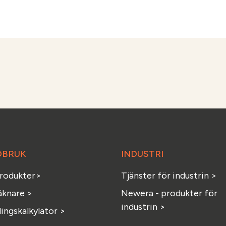
DBRUK
INDUSTRI
produkter>
Tjänster för industrin >
äknare >
Newera - produkter för
industrin >
ingskalkylator >