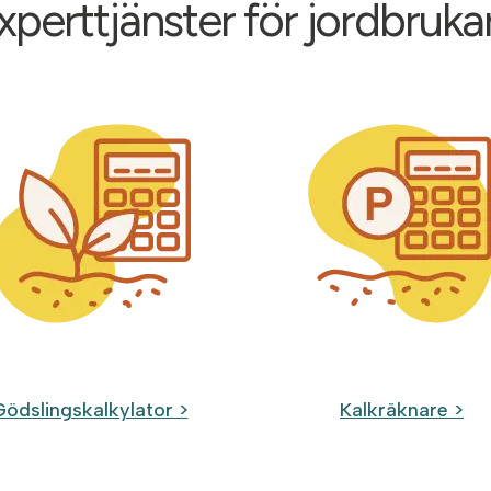
xperttjänster för jordbruka
Gödslingskalkylator >
Kalkräknare >