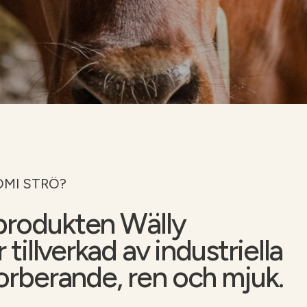
Soilfood webbutik
OMI STRÖ?
produkten Wälly
 tillverkad av industriella
orberande, ren och mjuk.