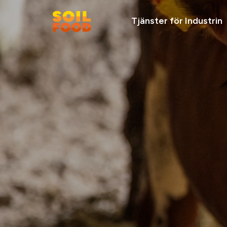
Tjänster för Industrin
Vi rekommenderar
Ta kontakt
Soilfood Newe
cirkulära
kalkprodukter