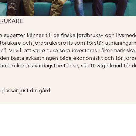
BRUKARE
h experter känner till de finska jordbruks- och livsm
lantbrukare och jordbruksproffs som förstår utmaningarn
på. Vi vill att varje euro som investeras i åkermark ska
ger den bästa avkastningen både ekonomiskt och för jor
ntbrukarens vardagsförståelse, så att varje kund får d
 passar just din gård.