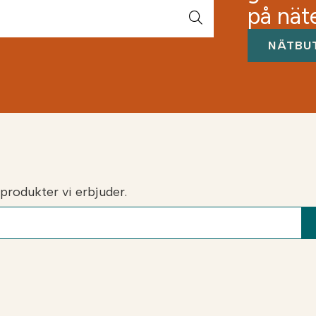
strö kan även blandas med andra ströprodukter.
på nät
 med fördel användas på åker eller i trädgård, där de
NÄTBU
 jordens växtförmåga.
a produkter vi erbjuder.