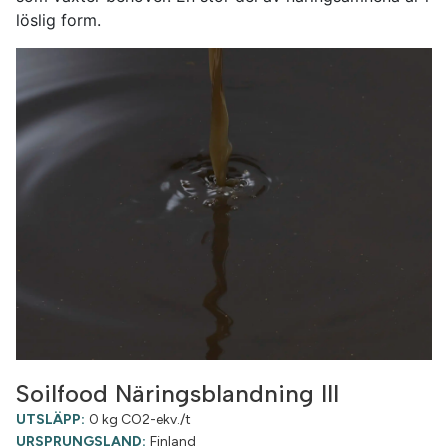
löslig form.
Soilfood Näringsblandning III
UTSLÄPP:
0 kg CO2-ekv./t
URSPRUNGSLAND:
Finland