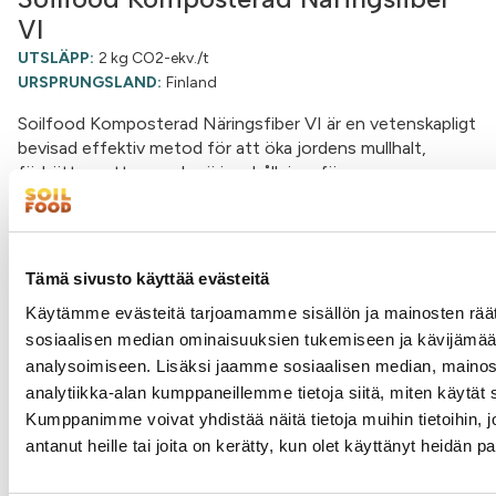
VI
UTSLÄPP:
2 kg CO2-ekv./t
URSPRUNGSLAND:
Finland
Soilfood Komposterad Näringsfiber VI är en vetenskapligt
bevisad effektiv metod för att öka jordens mullhalt,
förbättra vatten- och näringshållningsfö...
Till produktsidan >
Tämä sivusto käyttää evästeitä
Käytämme evästeitä tarjoamamme sisällön ja mainosten räät
sosiaalisen median ominaisuuksien tukemiseen ja kävijäm
analysoimiseen. Lisäksi jaamme sosiaalisen median, mainos
analytiikka-alan kumppaneillemme tietoja siitä, miten käytä
Kumppanimme voivat yhdistää näitä tietoja muihin tietoihin, jo
antanut heille tai joita on kerätty, kun olet käyttänyt heidän p