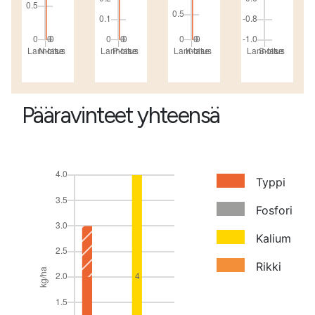
Pääravinteet yhteensä
Typpi
Fosfori
Kalium
Rikki