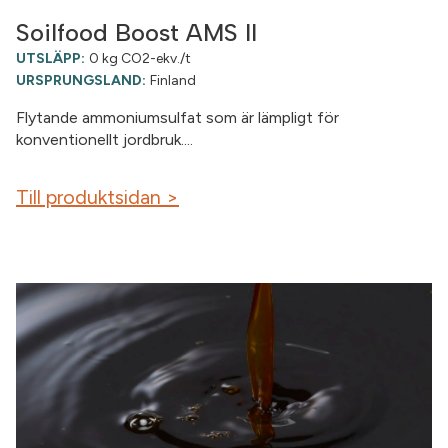
Soilfood Boost AMS II
UTSLÄPP:
0 kg CO2-ekv./t
URSPRUNGSLAND:
Finland
Flytande ammoniumsulfat som är lämpligt för
konventionellt jordbruk....
Till produktsidan >