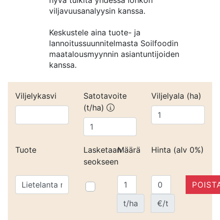
hyvä tulkita yhdessä lohkon
viljavuusanalyysin kanssa.
Keskustele aina tuote- ja
lannoitussuunnitelmasta Soilfoodin
maatalousmyynnin asiantuntijoiden
kanssa.
Viljelykasvi
Satotavoite
Viljelyala (ha)
(t/ha)
Tuote
Lasketaan
Määrä
Hinta (alv 0%)
seokseen
POIST
t/ha
€/t