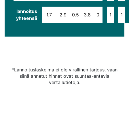
lannoitus
1.7
2.9
0.5
3.8
0
1
1
yhteensä
*Lannoituslaskelma ei ole virallinen tarjous, vaan
siinä annetut hinnat ovat suuntaa-antavia
vertailutietoja.