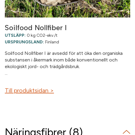
Soilfood Nollfiber I
UTSLÄPP:
0 kg CO2-ekv./t
URSPRUNGSLAND:
Finland
Soilfood Nollfiber I är avsedd för att öka den organiska
substansen i åkermark inom både konventionellt och
ekologiskt jord- och trädgårdsbruk.
...
Till produktsidan >
Näringsfibrer (8)