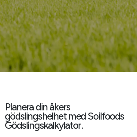
NÄTBUTIKEN
Planera din åkers
gödslingshelhet med Soilfoods
Gödslingskalkylator
.