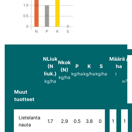
NLiuk
Määrä /
Nkok
(N
P
K
S
ha
(N)
liuk.)
kg/ha
kg/ha
kg/ha
t
kg/ha
3
kg/ha
m
Muut
tuotteet
Lietelanta
1.7
2.9
0.5
3.8
0
1
1
nauta