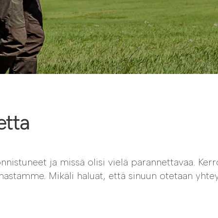
i
Soilfoodin
verkkokauppa
etta
istuneet ja missä olisi vielä parannettavaa. Kerr
nnastamme. Mikäli haluat, että sinuun otetaan yhtey