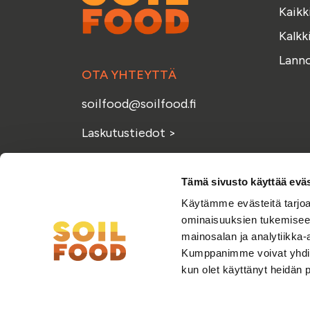
Kaikk
Kalkk
Lanno
OTA YHTEYTTÄ
soilfood@soilfood.fi
Laskutustiedot
>
Anna palautetta
>
Tämä sivusto käyttää eväs
Käytämme evästeitä tarjoa
ominaisuuksien tukemisee
mainosalan ja analytiikka-
Kumppanimme voivat yhdistää 
kun olet käyttänyt heidän 