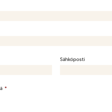
Sähköposti
tä
*