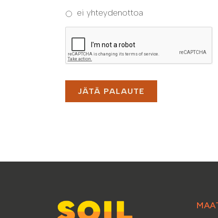
ei yhteydenottoa
CAPTCHA
MAA