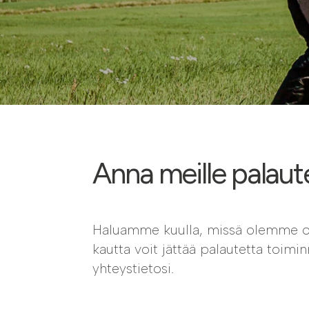
Kalkkilaskuri
Lannoituslaskur
Anna meille palaut
Haluamme kuulla, missä olemme onn
kautta voit jättää palautetta toimi
yhteystietosi.