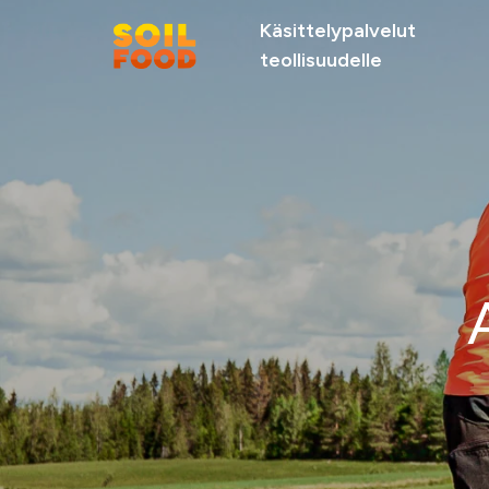
Käsittelypalvelut
teollisuudelle
Suosittelemme
Soilfood Newera
Palvelut
kiertotalouskalkit
metsäteollisuu
teollisuudelle