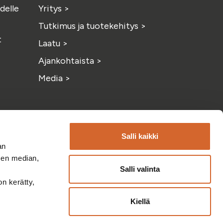
delle
Yritys
>
Tutkimus ja tuotekehitys
>
t
Laatu
>
Ajankohtaista
>
Media
>
Salli kaikki
an
sen median,
Salli valinta
on kerätty,
am
ouTube
Kiellä