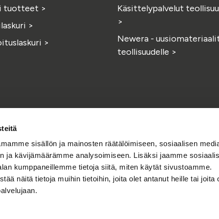
i tuotteet
>
Käsittelypalvelut teollisuu
>
ilaskuri
>
Newera - uusiomateriaali
ituslaskuri
>
teollisuudelle
>
teitä
mamme sisällön ja mainosten räätälöimiseen, sosiaalisen medi
n ja kävijämäärämme analysoimiseen. Lisäksi jaamme sosiaali
alan kumppaneillemme tietoja siitä, miten käytät sivustoamme.
näitä tietoja muihin tietoihin, joita olet antanut heille tai joita 
Facebook
Linkedin
Instagr
Y
Löydät meidät myös
palvelujaan.