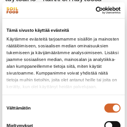
useissa prosesseissa
Tämä sivusto käyttää evästeitä
Käytämme evästeitä tarjoamamme sisällön ja mainosten
räätälöimiseen, sosiaalisen median ominaisuuksien
tukemiseen ja kävijämäärämme analysoimiseen. Lisäksi
jaamme sosiaalisen median, mainosalan ja analytiikka-
alan kumppaneillemme tietoja siitä, miten käytät
sivustoamme. Kumppanimme voivat yhdistää näitä
tietoja muihin tietoihin, joita olet antanut heille tai joita on
kerätty, kun olet käyttänyt heidän palvelujaan.
Rakennusteollisuus
Suostumuksen
Välttämätön
valinta
Rakennusalalla kalkki on tärkeä sideaine
esimerkiksi tiilien, sementin, laastin ja rappauksen
Mieltymykset