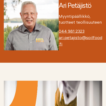
Ari Petäjistö
Myyntipäällikkö,
tuotteet teollisuuteen
044 981 2323
ari.petajisto@soilfood
.fi