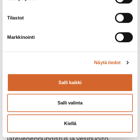
valmistuksessa. Se kovettuu kemiallisesti
muodostaen kestäviä rakenteita ja parantaa
työseosten työstettävyyttä.
Tilastot
Markkinointi
Näytä tiedot
Salli kaikki
Salli valinta
Kiellä
Jätevedenpuhdistus ja vesihuolto