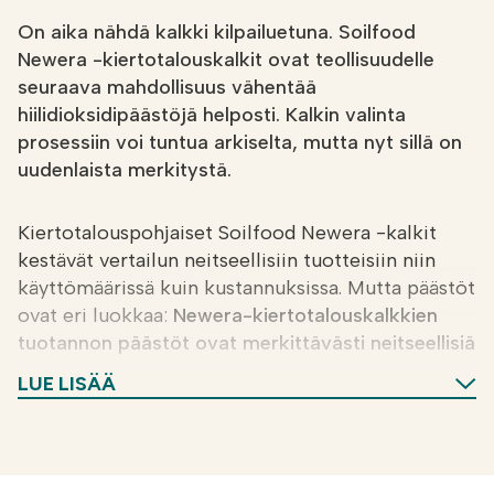
On aika nähdä kalkki kilpailuetuna. Soilfood
Newera -kiertotalouskalkit ovat teollisuudelle
seuraava mahdollisuus vähentää
hiilidioksidipäästöjä helposti. Kalkin valinta
prosessiin voi tuntua arkiselta, mutta nyt sillä on
uudenlaista merkitystä.
Kiertotalouspohjaiset Soilfood Newera -kalkit
kestävät vertailun neitseellisiin tuotteisiin niin
käyttömäärissä kuin kustannuksissa. Mutta päästöt
ovat eri luokkaa:
Newera-kiertotalouskalkkien
tuotannon päästöt ovat merkittävästi neitseellisiä
tuotteita pienemmät. Esimerkkiksi Newera
LUE LISÄÄ
Aktiivikalkin päästöt ovat 95 % pienemmät, kuin
vastaavalla neitseellisellä tuotteella
.*
Oli kalkki sitten raaka-aine, prosessikemikaali tai