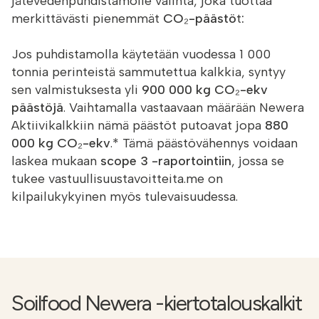
jätevedenpuhdistamolle valinta, joka tuottaa
merkittävästi pienemmät
CO₂-päästö
t
:
Jos puhdistamolla käytetään vuodessa 1 000
tonnia perinteistä sammutettua kalkkia, syntyy
sen valmistuksesta yli
900 000 kg CO₂-ekv
päästöjä
. Vaihtamalla vastaavaan määrään Newera
Aktiivikalkkiin nämä päästöt putoavat jopa
880
000 kg CO₂-ekv
.* Tämä päästövähennys voidaan
laskea mukaan
scope 3 -raportointiin
, jossa se
tukee vastuullisuustavoitteita.me on
kilpailukykyinen myös tulevaisuudessa.
Soilfood Newera -kiertotalouskalkit