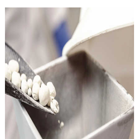
täyteaine, sen valinnalla on väliä. Kun käyttömäärät
ovat merkittäviä ja tarve prosessissa jatkuva,
kiertotaloustuotteella saavutettavat
päästövähennykset ovat tuntuvia.
Kysy lisää tuotemyynnistä ja tilaa tuotenäyte >