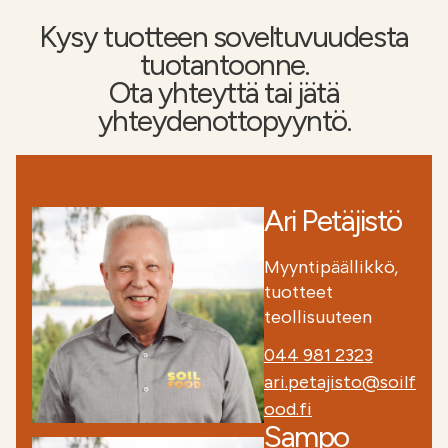
Kysy tuotteen soveltuvuudesta
tuotantoonne.
Ota yhteyttä tai jätä
yhteydenottopyyntö.
Ari Petäjistö
Myyntipäällikkö,
tuotteet
teollisuuteen
044 981 2323
ari.petajisto@soilf
ood.fi
Sampo