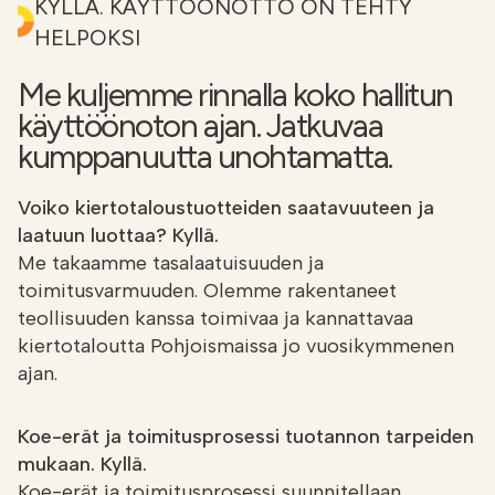
KYLLÄ. KÄYTTÖÖNOTTO ON TEHTY
HELPOKSI
Me kuljemme rinnalla koko hallitun
käyttöönoton ajan. Jatkuvaa
kumppanuutta unohtamatta.
Voiko kiertotaloustuotteiden saatavuuteen ja
laatuun luottaa? Kyllä.
Me takaamme tasalaatuisuuden ja
toimitusvarmuuden. Olemme rakentaneet
teollisuuden kanssa toimivaa ja kannattavaa
kiertotaloutta Pohjoismaissa jo vuosikymmenen
ajan.
Koe-erät ja toimitusprosessi tuotannon tarpeiden
mukaan. Kyllä.
Koe-erät ja toimitusprosessi suunnitellaan