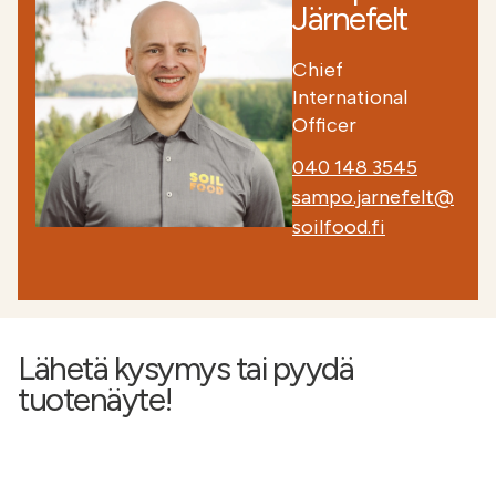
Järnefelt
Chief
International
Officer
040 148 3545
sampo.jarnefelt@
soilfood.fi
Lähetä kysymys tai pyydä
tuotenäyte!