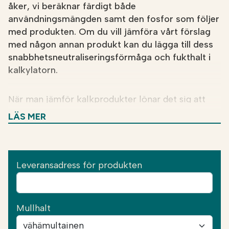
åker, vi beräknar färdigt både
användningsmängden samt den fosfor som följer
med produkten. Om du vill jämföra vårt förslag
med någon annan produkt kan du lägga till dess
snabbhetsneutraliseringsförmåga och fukthalt i
kalkylatorn.
När man jämför kalkprodukter lönar det sig att
jämföra kostnaden per hektar i stället för priset
LÄS MER
per ton. Dessutom innehåller Soilfoods
Effektkalker och Strukturkalker en betydande
mängd fosfor, vars värde bör räknas med vid
jämförelse av kalkprodukter.
Leveransadress för produkten
Kalkräknaren möjliggör jämförelse av
kalkprodukter som används i konventionell odling.
Mullhalt