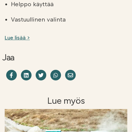
Helppo käyttää
Vastuullinen valinta
Lue lisää >
Jaa
Jaa Facebookissa
Share on LinkedIn
Jaa Twitterissä
Jaa WhatsAppissa
Share on Email
Lue myös