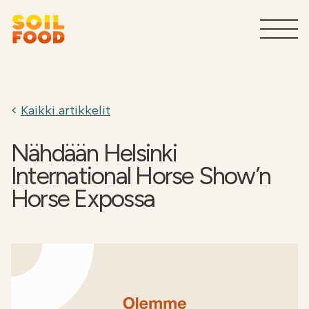
Maatalous
T
Kaikki artikkelit
Sivuvirtojen käsittelypalvelut
T
teollisuudelle
Nähdään Helsinki
International Horse Show’n
Tuotteet teollisuudelle
T
Horse Expossa
Miksi Soilfood?
T
Ota yhteyttä