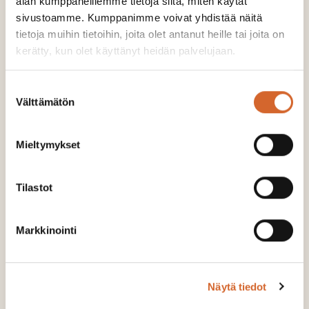
alan kumppaneillemme tietoja siitä, miten käytät
sivustoamme. Kumppanimme voivat yhdistää näitä
tietoja muihin tietoihin, joita olet antanut heille tai joita on
kerätty, kun olet käyttänyt heidän palvelujaan.
Suostumuksen
Välttämätön
valinta
Mieltymykset
Milloin ja miksi kalkita syysviljan alle?
Tilastot
LUE LISÄÄ
Markkinointi
Näytä tiedot