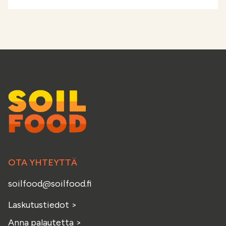
OTA YHTEYTTÄ
soilfood@soilfood.fi
Laskutustiedot
>
Anna palautetta
>