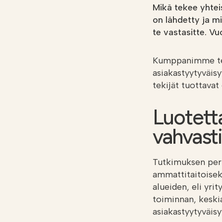
Mikä tekee yhtei
on lähdetty ja m
te vastasitte. Vu
Kumppanimme teo
asiakastyytyväis
tekijät tuottavat
Luotett
vahvasti
Tutkimuksen perus
ammattitaitoisek
alueiden, eli yri
toiminnan, keski
asiakastyytyväis