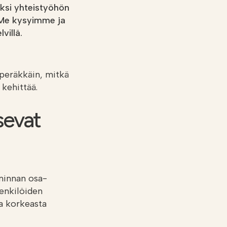
iksi yhteistyöhön
? Me kysyimme ja
villä.
peräkkäin, mitkä
n kehittää.
sevat
iminnan osa-
henkilöiden
a korkeasta