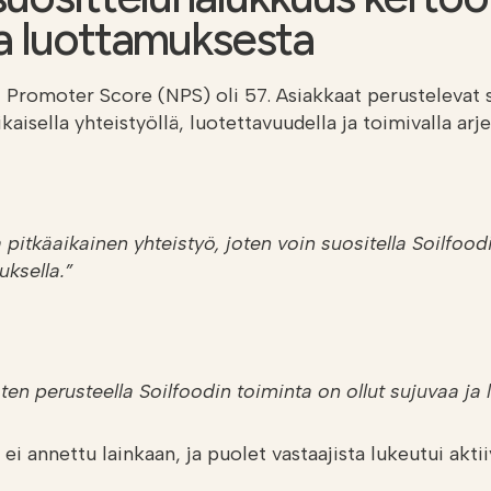
a luottamuksesta
Promoter Score (NPS) oli 57. Asiakkaat perustelevat s
ikaisella yhteistyöllä, luotettavuudella ja toimivalla arje
 pitkäaikainen yhteistyö, joten voin suositella Soilfoo
uksella.”
n perusteella Soilfoodin toiminta on ollut sujuvaa ja
ei annettu lainkaan, ja puolet vastaajista lukeutui aktii