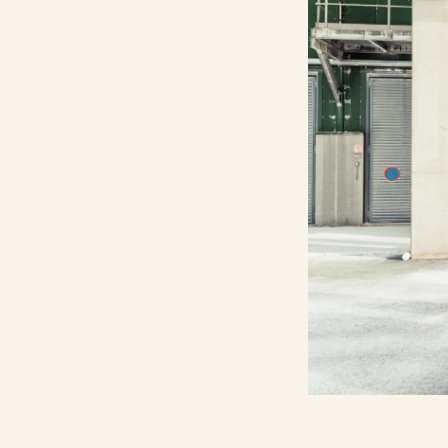
Kalkkilaskuri
Lannoituslaskur