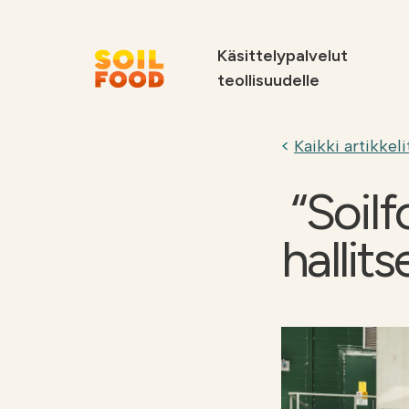
Käsittelypalvelut
teollisuudelle
Suosittelemme
Kaikki artikkeli
“Soilf
hallit
Soilfood Newera
Palvelut
kiertotalouskalkit
metsäteollisuu
teollisuudelle