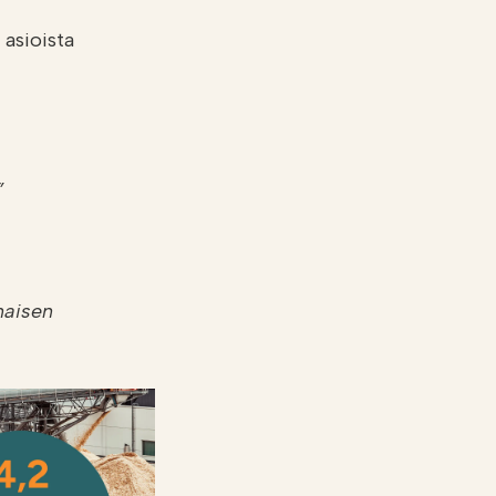
 asioista
”
maisen