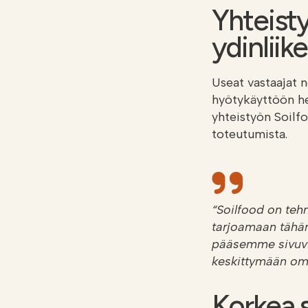
Yhteisty
ydinliik
Useat vastaajat n
hyötykäyttöön he
yhteistyön Soilfo
toteutumista.
“Soilfood on tehn
tarjoamaan tähän
pääsemme sivuvir
keskittymään om
Korkea 