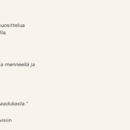
uosittelua
lla.
dia menneellä ja
 laadukasta.”
visiin