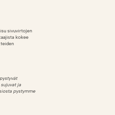
isu sivuvirtojen
taajista kokee
tteiden
 pystyvät
sujuvat ja
ansiosta pystymme