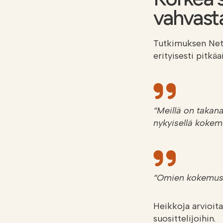
vahvast
Tutkimuksen Net 
erityisesti pitkäa
“Meillä on takana
nykyisellä kokem
“Omien kokemuste
Heikkoja arvioita 
suosittelijoihin.