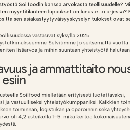
styöstä Soilfoodin kanssa arvokasta teollisuudelle? M
iten myyntitilanteen lupaukset on lunastettu arjessa
osittaisen asiakastyytyväisyyskyselyn tulokset ovat sel
llisuudessa vastasivat syksyllä 2025
yystutkimukseemme. Selvitimme jo seitsemättä vuotta 
 eniten lisäarvoa ja mihin suuntaan yhteistyötä halutaa
avuus ja ammattitaito nou
 esiin
teella Soilfood mielletään erityisesti luotettavaksi,
si ja vastuulliseksi yhteistyökumppaniksi. Kaikkien to
tyksen toiminnan, logistiikan ja operoinnin sekä yhteys
arvo oli 4,2 asteikolla 1–5, mikä kertoo kokonaisuuten
yydestä.