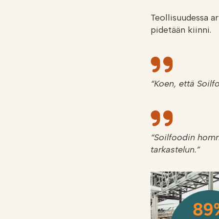
Teollisuudessa ar
pidetään kiinni.
“Koen, että Soilf
“Soilfoodin homm
tarkastelun.”