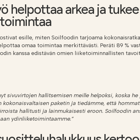
ö helpottaa arkea ja tukee
etoimintaa
ostivat esille, miten Soilfoodin tarjoama kokonaisratka
lpottaa omaa toimintaa merkittävästi. Peräti 89 % vas
odin kanssa edistävän omien liiketoiminnallisten tavoi
yt sivuvirtojen hallitsemisen meille helpoksi, koska he
 kokonaisvaltaisen paketin ja tiedämme, että hommat 
roista hallitusti ja lainmukaisesti eroon. Soilfoodin 
aan ydinliiketoimintaamme.”
suositteluhalukkuus kertoo