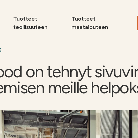
Tuotteet
Tuotteet
teollisuuteen
maatalouteen
Maat
Sivuv
t
teoll
ood on tehnyt sivuvi
Tuott
Miksi
semisen meille helpok
Ota yhteyttä
Ota 
delle