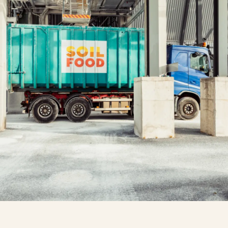
i
Soilfoodin
verkkokauppa