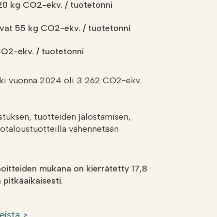
 20 kg CO2-ekv. / tuotetonni
ovat 55
kg CO2-ekv.
/ tuotetonni
CO2-ekv.
/ tuotetonni
jälki vuonna 2024 oli 3 262 CO2-ekv.
stuksen, tuotteiden jalostamisen,
totaloustuotteilla vähennetään
oitteiden mukana on kierrätetty 17,8
 pitkäaikaisesti.
eista >