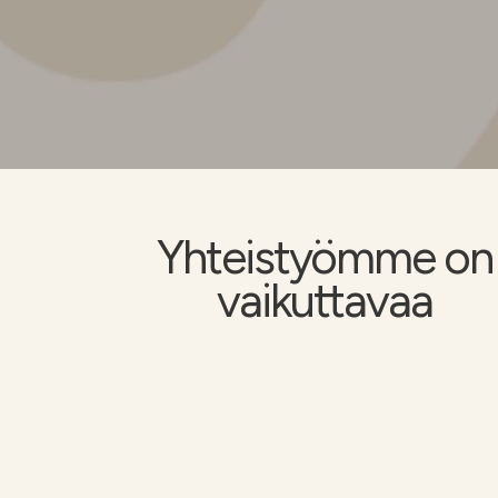
Kalkkilaskuri
Lannoituslaskur
Yhteistyömme on
vaikuttavaa