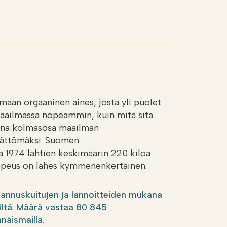
maan orgaaninen aines, josta yli puolet
 maailmassa nopeammin, kuin mitä sitä
ana kolmasosa maailman
mättömäksi. Suomen
a 1974 lähtien keskimäärin 220 kiloa
 nopeus on lähes kymmenenkertainen.
rannuskuitujen ja lannoitteiden mukana
iltä
.
Määrä vastaa 80 845
näismailla.