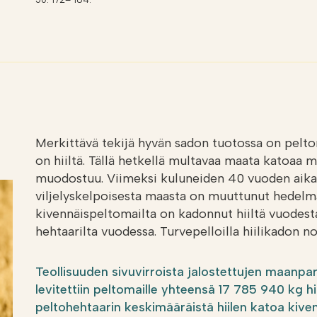
Merkittävä tekijä hyvän sadon tuotossa on pelto
on hiiltä. Tällä hetkellä multavaa maata katoaa
muodostuu. Viimeksi kuluneiden 40 vuoden aik
viljelyskelpoisesta maasta on muuttunut hedel
kivennäispeltomailta on kadonnut hiiltä vuodest
hehtaarilta vuodessa. Turvepelloilla hiilikadon
Teollisuuden sivuvirroista jalostettujen maanpa
levitettiin peltomaille yhteensä 17 785 940 kg hi
peltohehtaarin keskimääräistä hiilen katoa kiven