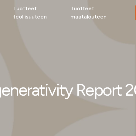
Tuotteet
Tuotteet
teollisuuteen
maatalouteen
Maat
Sivuv
teoll
Tuott
Miksi
enerativity Report 
Ota yhteyttä
Ota 
delle