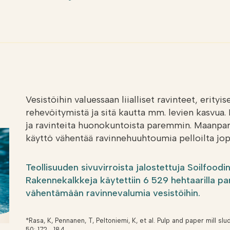
Vesistöihin valuessaan liialliset ravinteet, erityis
rehevöitymistä ja sitä kautta mm. levien kasvua
ja ravinteita huonokuntoista paremmin. Maanpar
käyttö vähentää ravinnehuuhtoumia pelloilta jo
Teollisuuden sivuvirroista jalostettuja Soilfood
Rakennekalkkeja käytettiin 6 529 hehtaarilla 
vähentämään ravinnevalumia vesistöihin.
*Rasa, K, Pennanen, T, Peltoniemi, K, et al. Pulp and paper mill slu
50: 172– 184.