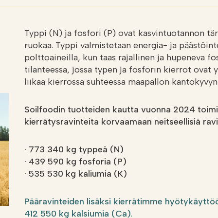
Typpi (N) ja fosfori (P) ovat kasvintuotannon tä
ruokaa. Typpi valmistetaan energia- ja päästöinten
polttoaineilla, kun taas rajallinen ja hupeneva 
tilanteessa, jossa typen ja fosforin kierrot ovat y
liikaa kierrossa suhteessa maapallon kantokyvyn 
Soilfoodin tuotteiden kautta vuonna 2024 toimi
kierrätysravinteita korvaamaan neitseellisiä ravi
· 773 340 kg typpeä (N)
· 439 590 kg fosforia (P)
· 535 530 kg kaliumia (K)
Pääravinteiden lisäksi kierrätimme hyötykäyttöö
412 550 kg kalsiumia
(Ca)
.