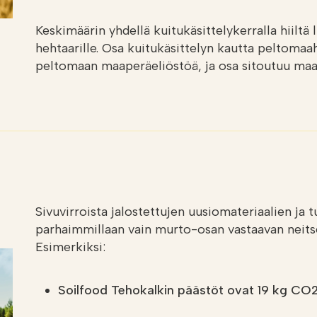
Keskimäärin yhdellä kuitukäsittelykerralla hiilt
hehtaarille. Osa kuitukäsittelyn kautta peltomaah
peltomaan maaperäeliöstöä, ja osa sitoutuu maah
Sivuvirroista jalostettujen uusiomateriaalien ja t
parhaimmillaan vain murto-osan vastaavan neitse
Esimerkiksi:
Soilfood Tehokalkin päästöt ovat 19 kg CO2