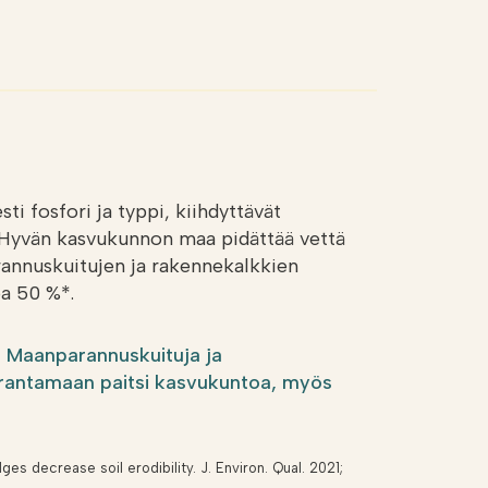
esti fosfori ja typpi, kiihdyttävät
. Hyvän kasvukunnon maa pidättää vettä
annuskuitujen ja rakennekalkkien
pa 50 %*.
in Maanparannuskuituja ja
parantamaan paitsi kasvukuntoa, myös
dges decrease soil erodibility. J. Environ. Qual. 2021;