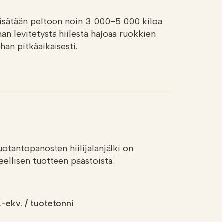
ä lisätään peltoon noin 3 000–5 000 kiloa
an levitetystä hiilestä hajoaa ruokkien
an pitkäaikaisesti.
uotantopanosten hiilijalanjälki on
ellisen tuotteen päästöistä.
-ekv. / tuotetonni