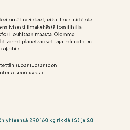
rkeimmät ravinteet, eikä ilman niitä ole
siivisesti ilmakehästä fossiilisilla
fosfori louhitaan maasta. Olemme
littäneet planetaariset rajat eli niitä on
rajoihin.
tettiin ruoantuotantoon
nteita seuraavasti:
n yhteensä 290 160 kg rikkiä (S) ja 28