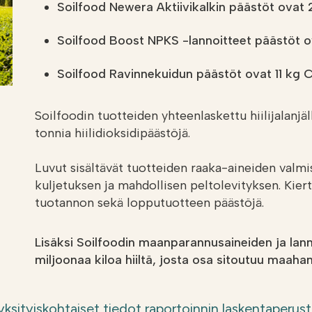
Soilfood Newera Aktiivikalkin päästöt ovat
Soilfood Boost NPKS -lannoitteet päästöt 
Soilfood Ravinnekuidun päästöt ovat 11
kg 
Soilfoodin tuotteiden yhteenlaskettu hiilijalan
tonnia hiilidioksidipäästöjä.
Luvut sisältävät tuotteiden raaka-aineiden valmi
kuljetuksen ja mahdollisen peltolevityksen. Kier
tuotannon sekä lopputuotteen päästöjä.
Lisäksi Soilfoodin maanparannusaineiden ja lann
miljoonaa kiloa hiiltä, josta osa sitoutuu maahan
yksityiskohtaiset tiedot raportoinnin laskentaperust