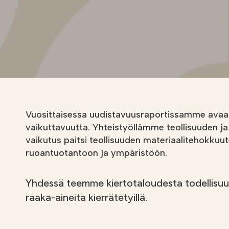
i
Soilfoodin
verkkokauppa
Vuosittaisessa uudistavuusraportissamme avaa
vaikuttavuutta. Yhteistyöllämme teollisuuden ja 
vaikutus paitsi teollisuuden materiaalitehokku
ruoantuotantoon ja ympäristöön.
Yhdessä teemme kiertotaloudesta todellisuut
raaka-aineita kierrätetyillä.