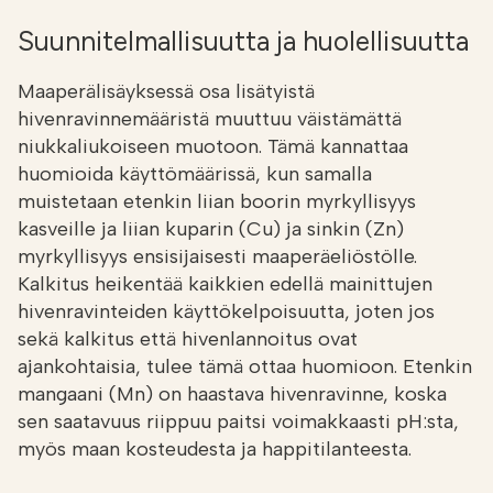
Suunnitelmallisuutta ja huolellisuutta
Maaperälisäyksessä osa lisätyistä
hivenravinnemääristä muuttuu väistämättä
niukkaliukoiseen muotoon. Tämä kannattaa
huomioida käyttömäärissä, kun samalla
muistetaan etenkin liian boorin myrkyllisyys
kasveille ja liian kuparin (Cu) ja sinkin (Zn)
myrkyllisyys ensisijaisesti maaperäeliöstölle.
Kalkitus heikentää kaikkien edellä mainittujen
hivenravinteiden käyttökelpoisuutta, joten jos
sekä kalkitus että hivenlannoitus ovat
ajankohtaisia, tulee tämä ottaa huomioon. Etenkin
mangaani (Mn) on haastava hivenravinne, koska
sen saatavuus riippuu paitsi voimakkaasti pH:sta,
myös maan kosteudesta ja happitilanteesta.