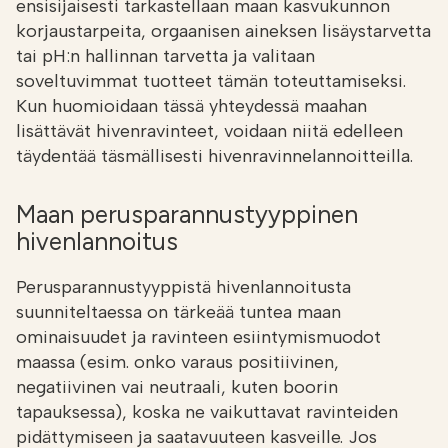
ensisijaisesti tarkastellaan maan kasvukunnon
korjaustarpeita, orgaanisen aineksen lisäystarvetta
tai pH:n hallinnan tarvetta ja valitaan
soveltuvimmat tuotteet tämän toteuttamiseksi.
Kun huomioidaan tässä yhteydessä maahan
lisättävät hivenravinteet, voidaan niitä edelleen
täydentää täsmällisesti hivenravinnelannoitteilla.
Maan perusparannustyyppinen
hivenlannoitus
Perusparannustyyppistä hivenlannoitusta
suunniteltaessa on tärkeää tuntea maan
ominaisuudet ja ravinteen esiintymismuodot
maassa (esim. onko varaus positiivinen,
negatiivinen vai neutraali, kuten boorin
tapauksessa), koska ne vaikuttavat ravinteiden
pidättymiseen ja saatavuuteen kasveille. Jos