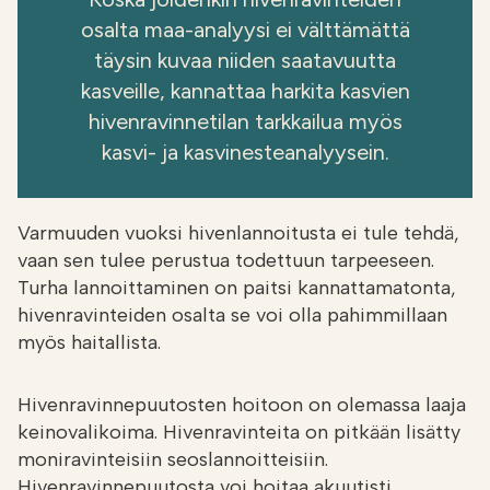
osalta maa-analyysi ei välttämättä
täysin kuvaa niiden saatavuutta
kasveille, kannattaa harkita kasvien
hivenravinnetilan tarkkailua myös
kasvi- ja kasvinesteanalyysein.
Varmuuden vuoksi hivenlannoitusta ei tule tehdä,
vaan sen tulee perustua todettuun tarpeeseen.
Turha lannoittaminen on paitsi kannattamatonta,
hivenravinteiden osalta se voi olla pahimmillaan
myös haitallista.
Hivenravinnepuutosten hoitoon on olemassa laaja
keinovalikoima. Hivenravinteita on pitkään lisätty
moniravinteisiin seoslannoitteisiin.
Hivenravinnepuutosta voi hoitaa akuutisti