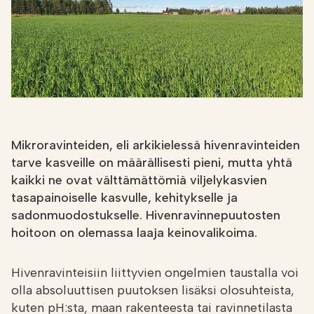
Etsi
FI
VERKKOKAUPPA
Mikroravinteiden, eli arkikielessä hivenravinteiden
tarve kasveille on määrällisesti pieni, mutta yhtä
kaikki ne ovat välttämättömiä viljelykasvien
tasapainoiselle kasvulle, kehitykselle ja
sadonmuodostukselle. Hivenravinnepuutosten
hoitoon on olemassa laaja keinovalikoima.
Hivenravinteisiin liittyvien ongelmien taustalla voi
olla absoluuttisen puutoksen lisäksi olosuhteista,
kuten pH:sta, maan rakenteesta tai ravinnetilasta