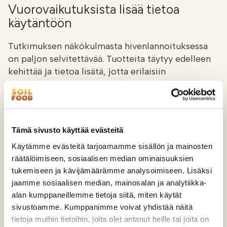
Vuorovaikutuksista lisää tietoa
käytäntöön
Tutkimuksen näkökulmasta hivenlannoituksessa
on paljon selvitettävää. Tuotteita täytyy edelleen
kehittää ja tietoa lisätä, jotta erilaisiin
hivenravinteiden ongelmatilanteisiin löydetään
entistä toimivampia ratkaisuja. Maa-analyysit
voisivat antaa nykyistä paremmankin kuvan maan
hivenravinnetilasta. Sekä ravinteiden keskinäisissä
Tämä sivusto käyttää evästeitä
että ravinteiden ja maaperän vuorovaikutuksissa
Käytämme evästeitä tarjoamamme sisällön ja mainosten
on paljon opittavaa.
räätälöimiseen, sosiaalisen median ominaisuuksien
tukemiseen ja kävijämäärämme analysoimiseen. Lisäksi
Hivenravinteet vaikuttavat osaltaan pääravinteiden
jaamme sosiaalisen median, mainosalan ja analytiikka-
käytön tehokkuuteen ja ylimäärät joitakin
alan kumppaneillemme tietoja siitä, miten käytät
pääravinteita voivat haitata kasvien tiettyjen
sivustoamme. Kumppanimme voivat yhdistää näitä
hivenravinteiden ottoa (esimerkiksi korkea
tietoja muihin tietoihin, joita olet antanut heille tai joita on