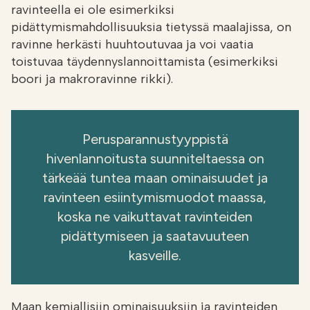
ravinteella ei ole esimerkiksi
pidättymismahdollisuuksia tietyssä maalajissa, on
ravinne herkästi huuhtoutuvaa ja voi vaatia
toistuvaa täydennyslannoittamista (esimerkiksi
boori ja makroravinne rikki).
Perusparannustyyppistä
hivenlannoitusta suunniteltaessa on
tärkeää tuntea maan ominaisuudet ja
ravinteen esiintymismuodot maassa,
koska ne vaikuttavat ravinteiden
pidättymiseen ja saatavuuteen
kasveille.
Maan kemiallisiin ominaisuuksiin ja ravinteiden