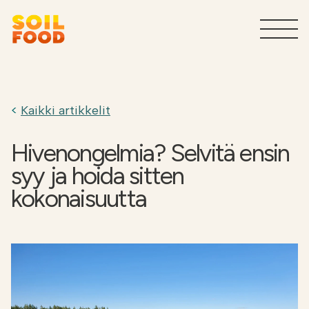
Maatalous
T
Kaikki artikkelit
Sivuvirtojen käsittelypalvelut
T
teollisuudelle
Hivenongelmia? Selvitä ensin
syy ja hoida sitten
Tuotteet teollisuudelle
T
kokonaisuutta
Miksi Soilfood?
T
Ota yhteyttä