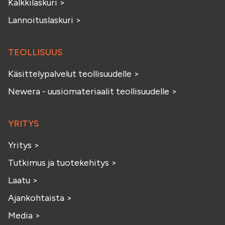
Kalkkilaskuri
>
Lannoituslaskuri
>
TEOLLISUUS
Käsittelypalvelut teollisuudelle
>
Newera - uusiomateriaalit teollisuudelle
>
YRITYS
Yritys
>
Tutkimus ja tuotekehitys
>
Laatu
>
Ajankohtaista
>
Media
>