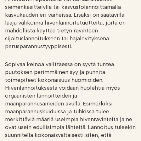
siemenkäsittelyllä tai kasvustolannoittamalla
kasvukauden eri vaiheissa. Lisäksi on saatavilla
laaja valikoima hivenlannoitetuotteita, joita on
mahdollista käyttää tietyn ravinteen
sijoituslannoitukseen tai hajalevityksenä
perusparannustyyppisesti.
Sopivaa keinoa valittaessa on syytä tuntea
puutoksen perimmäinen syy ja punnita
toimepiteet kokonaisuus huomioiden.
Hivenlannoituksesta voidaan huolehtia myös
orgaanisten lannoitteiden ja
maanparannusaineiden avulla. Esimerkiksi
maanparannuskuiduissa ja tuhkissa tulee
merkittäviä määriä useimpia hivenravinteita ja ne
ovat usein edullisimpia lähteitä. Lannoitus tuleekin
suunnitella kokonaisvaltaisesti siten, että