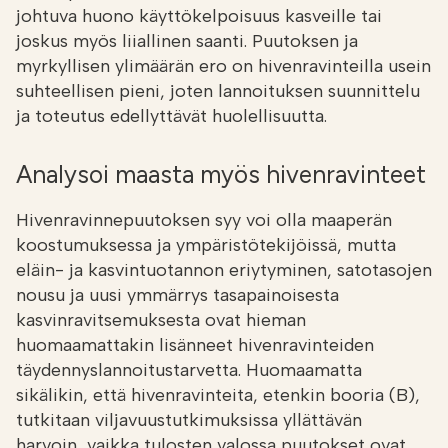
johtuva huono käyttökelpoisuus kasveille tai
joskus myös liiallinen saanti. Puutoksen ja
myrkyllisen ylimäärän ero on hivenravinteilla usein
suhteellisen pieni, joten lannoituksen suunnittelu
ja toteutus edellyttävät huolellisuutta.
Analysoi maasta myös hivenravinteet
Hivenravinnepuutoksen syy voi olla maaperän
koostumuksessa ja ympäristötekijöissä, mutta
eläin- ja kasvintuotannon eriytyminen, satotasojen
nousu ja uusi ymmärrys tasapainoisesta
kasvinravitsemuksesta ovat hieman
huomaamattakin lisänneet hivenravinteiden
täydennyslannoitustarvetta. Huomaamatta
sikälikin, että hivenravinteita, etenkin booria (B),
tutkitaan viljavuustutkimuksissa yllättävän
harvoin, vaikka tulosten valossa puutokset ovat