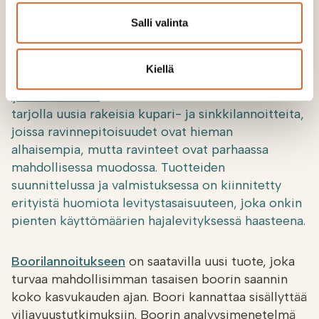
kiinnitetty erityistä huomiota levitystasaisuuteen, joka
onkin pienten käyttömäärien hajalevityksessä
Salli valinta
haasteena.
Kiellä
Soilfood järjestää vuosittain
hivenlannoitteiden
yhteistilauksen
.
Tämän vuoden tilauksessa on
tarjolla uusia rakeisia kupari- ja sinkkilannoitteita,
joissa ravinnepitoisuudet ovat hieman
alhaisempia, mutta ravinteet ovat parhaassa
mahdollisessa muodossa. Tuotteiden
suunnittelussa ja valmistuksessa on kiinnitetty
erityistä huomiota levitystasaisuuteen, joka onkin
pienten käyttömäärien hajalevityksessä haasteena.
Boorilannoitukseen
on saatavilla uusi tuote, joka
turvaa mahdollisimman tasaisen boorin saannin
koko kasvukauden ajan. Boori kannattaa sisällyttää
viljavuustutkimuksiin. Boorin analyysimenetelmä