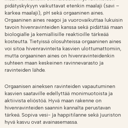
pidätyskykyyn vaikuttavat etenkin maalaji (savi –
karkea maalaji), pH sekä orgaaninen aines.
Orgaaninen aines reagoi ja vuorovaikuttaa lukuisin
tavoin hivenravinteiden kanssa sekä pidättää maan
biologialle ja kemiallisille reaktioille tärkeää
kosteutta. Tietyissä olosuhteissa orgaaninen aines
voi sitoa hivenravinteita kasvien ulottumattomiin,
mutta orgaaninen aines on hivenravinteidenkin
suhteen maan keskeinen ravinnevarasto ja
ravinteiden lähde.
Orgaanisen aineksen ravinteiden vapautuminen
kasvien saataville edellyttää monimuotoista ja
aktiivista eliöstöä. Hyvä maan rakenne on
hivenravinteiden saannin kannalta perustavan
tärkeä. Sopiva vesi- ja happitilanne sekä juuriston
hyvä kasvu ovat avainasemassa.