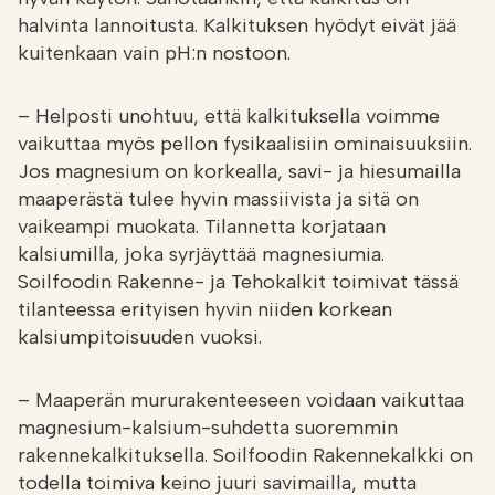
halvinta lannoitusta. Kalkituksen hyödyt eivät jää
kuitenkaan vain pH:n nostoon.
– Helposti unohtuu, että kalkituksella voimme
vaikuttaa myös pellon fysikaalisiin ominaisuuksiin.
Jos magnesium on korkealla, savi- ja hiesumailla
maaperästä tulee hyvin massiivista ja sitä on
vaikeampi muokata. Tilannetta korjataan
kalsiumilla, joka syrjäyttää magnesiumia.
Soilfoodin Rakenne- ja Tehokalkit toimivat tässä
tilanteessa erityisen hyvin niiden korkean
kalsiumpitoisuuden vuoksi.
– Maaperän mururakenteeseen voidaan vaikuttaa
magnesium-kalsium-suhdetta suoremmin
rakennekalkituksella. Soilfoodin Rakennekalkki on
todella toimiva keino juuri savimailla, mutta