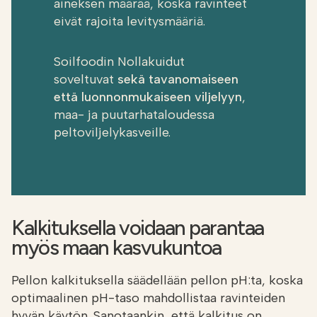
aineksen määrää, koska ravinteet
eivät rajoita levitysmääriä.
Soilfoodin Nollakuidut
soveltuvat
sekä tavanomaiseen
että luonnonmukaiseen viljelyyn
,
maa- ja puutarhataloudessa
peltoviljelykasveille.
Kalkituksella voidaan parantaa
myös maan kasvukuntoa
Pellon kalkituksella säädellään pellon pH:ta, koska
optimaalinen pH-taso mahdollistaa ravinteiden
hyvän käytön. Sanotaankin, että kalkitus on