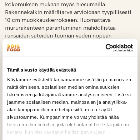
kokemuksen mukaan myös hiesumailla.
Rakennekalkin määrätarve arvioidaan tyypillisesti
10 cm muokkauskerrokseen. Huomattava
mururakenteen parantuminen mahdollistaa
runsaiden sateiden tuoman veden nopean
imeytymisen maaperän syvempiin kerroksiin.
Tällöin kasvit eivät ole alttiita hapenpuutteelle
eikä maaperä kärsi pintaeroosiosta.
Tämä sivusto käyttää evästeitä
– Maatalousmyyjillämme on paljon omakohtaista
Käytämme evästeitä tarjoamamme sisällön ja mainosten
kokemusta maanparannuksesta ja tuotteista.
räätälöimiseen, sosiaalisen median ominaisuuksien
Esimerkiksi juuri rakennekalkitukseen liittyen yksi
tukemiseen ja kävijämäärämme analysoimiseen. Lisäksi
soilfoodilaisista sai lisättyä multavuutta ja
jaamme sosiaalisen median, mainosalan ja analytiikka-
kuohkeutta ongelmalliseen hiesusavimaahansa,
alan kumppaneillemme tietoja siitä, miten käytät
rakennekalkitsemalla sen kahteen kertaan ja
sivustoamme. Kumppanimme voivat yhdistää näitä
lisäämällä eloperäistä ainesta. Aiemmin haastava
tietoja muihin tietoihin, joita olet antanut heille tai joita on
pelto antta nykyään muun muassa hyviä
kerätty, kun olet käyttänyt heidän palvelujaan.
jurttisatoja. Kannattaa aina kysyä neuvoa!