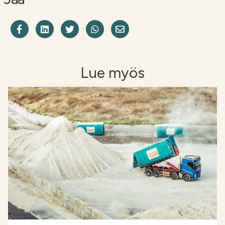
Jaa Facebookissa
Share on LinkedIn
Jaa Twitterissä
Jaa WhatsAppissa
Share on Email
Lue myös