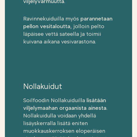
viljelyvarmuutta
.
Ravinnekuiduilla myös
parannetaan
pellon vesitaloutta
, jolloin pelto
läpäisee vettä sateella ja toimii
kuivana aikana vesivarastona.
Nollakuidut
Soilfoodin Nollakuiduilla
lisätään
viljelymaahan orgaanista ainesta
.
Nollakuidulla voidaan yhdellä
lisäyskerralla lisätä eniten
muokkauskerroksen eloperäisen