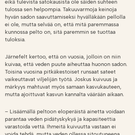
eikä tulevista satokausista ole säiden suhteen
tulossa sen helpompia. Takuuvarmoja keinoja
hyvän sadon saavuttamiseksi hyvälläkään pellolla
ei ole, mutta selvää on, että mitä paremmassa
kunnossa pelto on, sitä paremmin se tuottaa
tuloksia.
Järnefelt kertoo, että on vuosia, jolloin on niin
kuivaa, että veden puute aiheuttaa huonon sadon.
Toisina vuosina pitkäkestoiset runsaat sateet
vaikeuttavat viljelijän työtä. Joskus kuivuus ja
märkyys mahtuvat myös samaan kasvukauteen,
mutta ajoittuvat kasvun kannalta väärään aikaan.
– Lisäämällä peltoon eloperäistä ainetta voidaan
parantaa veden pidätyskykyä ja kapasiteettia
varastoida vettä. Ihmeitä kuivuutta vastaan ei
voida tehdä, mutta veden ollessa sitoutuneena