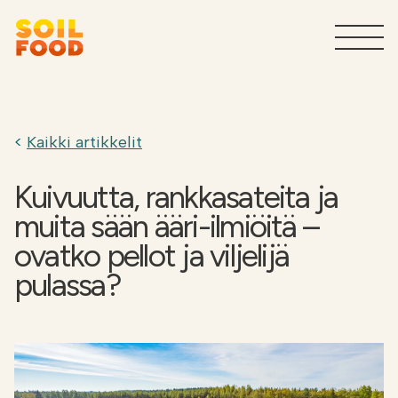
Maatalous
T
Kaikki artikkelit
Sivuvirtojen käsittelypalvelut
T
teollisuudelle
Kuivuutta, rankkasateita ja
muita sään ääri-ilmiöitä –
Tuotteet teollisuudelle
T
ovatko pellot ja viljelijä
pulassa?
Miksi Soilfood?
T
Ota yhteyttä