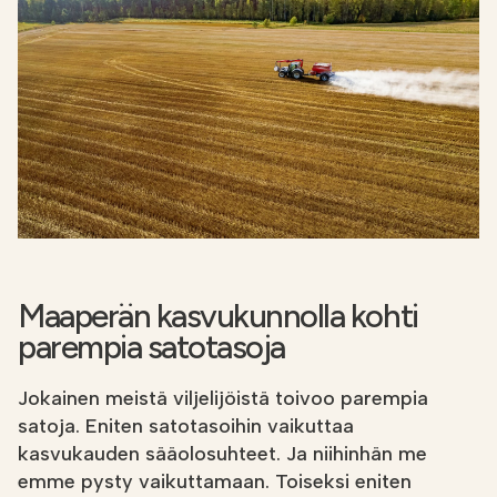
Etsi
FI
VERKKOKAUPPA
Maaperän kasvukunnolla kohti
parempia satotasoja
Jokainen meistä viljelijöistä toivoo parempia
satoja. Eniten satotasoihin vaikuttaa
kasvukauden sääolosuhteet. Ja niihinhän me
emme pysty vaikuttamaan. Toiseksi eniten