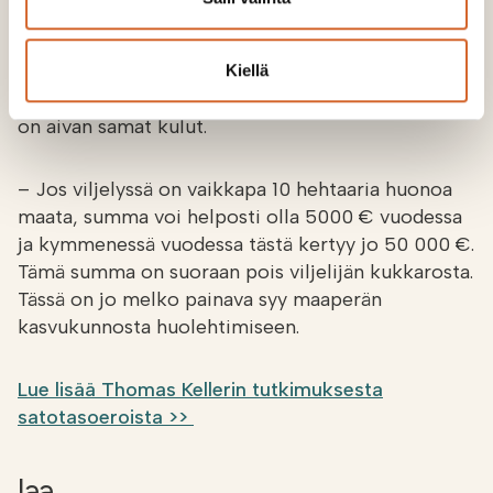
satotason pellolla 8000 kg hehtaarilta tuo
sadosta 1600 €, huonomman pellon tai alueen
sato on 1/3 pienempi eli 480 € vähemmän
Kiellä
tuottoa per hehtaari, vaikka molemmilla alueilla
on aivan samat kulut.
– Jos viljelyssä on vaikkapa 10 hehtaaria huonoa
maata, summa voi helposti olla 5000 € vuodessa
ja kymmenessä vuodessa tästä kertyy jo 50 000 €.
Tämä summa on suoraan pois viljelijän kukkarosta.
Tässä on jo melko painava syy maaperän
kasvukunnosta huolehtimiseen.
Lue lisää Thomas Kellerin tutkimuksesta
satotasoeroista >>
Jaa