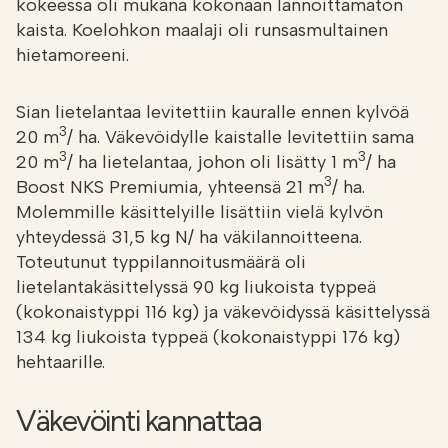
kokeessa oli mukana kokonaan lannoittamaton
kaista. Koelohkon maalaji oli runsasmultainen
hietamoreeni.
Sian lietelantaa levitettiin kauralle ennen kylvöä
3
20 m
/ ha. Väkevöidylle kaistalle levitettiin sama
3
3
20 m
/ ha lietelantaa, johon oli lisätty 1 m
/ ha
3
Boost NKS Premiumia, yhteensä 21 m
/ ha.
Molemmille käsittelyille lisättiin vielä kylvön
yhteydessä 31,5 kg N/ ha väkilannoitteena.
Toteutunut typpilannoitusmäärä oli
lietelantakäsittelyssä 90 kg liukoista typpeä
(kokonaistyppi 116 kg) ja väkevöidyssä käsittelyssä
134 kg liukoista typpeä (kokonaistyppi 176 kg)
hehtaarille.
Väkevöinti kannattaa