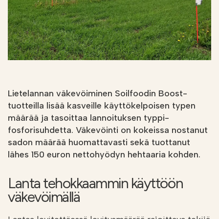
Etsi
FI
VERKKOKAUPPA
Lietelannan väkevöiminen Soilfoodin Boost-
tuotteilla lisää kasveille käyttökelpoisen typen
määrää ja tasoittaa lannoituksen typpi-
fosforisuhdetta. Väkevöinti on kokeissa nostanut
sadon määrää huomattavasti sekä tuottanut
lähes 150 euron nettohyödyn hehtaaria kohden.
Lanta tehokkaammin käyttöön
väkevöimällä