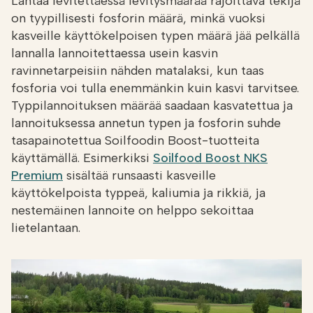
Lantaa levitettäessä levitysmäärää rajoittava tekijä
on tyypillisesti fosforin määrä, minkä vuoksi
kasveille käyttökelpoisen typen määrä jää pelkällä
lannalla lannoitettaessa usein kasvin
ravinnetarpeisiin nähden matalaksi, kun taas
fosforia voi tulla enemmänkin kuin kasvi tarvitsee.
Typpilannoituksen määrää saadaan kasvatettua ja
lannoituksessa annetun typen ja fosforin suhde
tasapainotettua Soilfoodin Boost-tuotteita
käyttämällä. Esimerkiksi
Soilfood Boost NKS
Premium
sisältää runsaasti kasveille
käyttökelpoista typpeä, kaliumia ja rikkiä, ja
nestemäinen lannoite on helppo sekoittaa
lietelantaan.