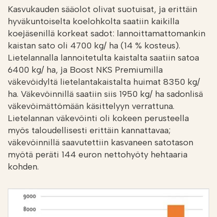
Kasvukauden sääolot olivat suotuisat, ja erittäin
hyväkuntoiselta koelohkolta saatiin kaikilla
koejäsenillä korkeat sadot: lannoittamattomankin
kaistan sato oli 4700 kg/ ha (14 % kosteus).
Lietelannalla lannoitetulta kaistalta saatiin satoa
6400 kg/ ha, ja Boost NKS Premiumilla
väkevöidyltä lietelantakaistalta huimat 8350 kg/
ha. Väkevöinnillä saatiin siis 1950 kg/ ha sadonlisä
väkevöimättömään käsittelyyn verrattuna.
Lietelannan väkevöinti oli kokeen perusteella
myös taloudellisesti erittäin kannattavaa;
väkevöinnillä saavutettiin kasvaneen satotason
myötä peräti 144 euron nettohyöty hehtaaria
kohden.