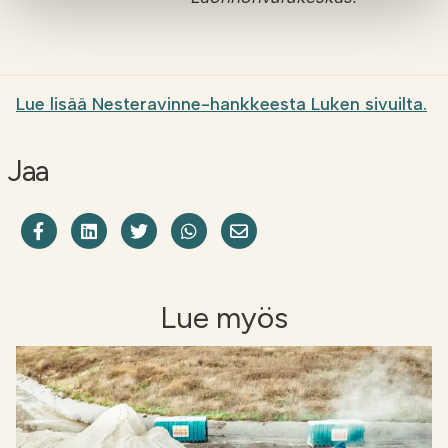
Lue lisää Nesteravinne-hankkeesta Luken sivuilta.
Jaa
Jaa Facebookissa
Share on LinkedIn
Jaa Twitterissä
Jaa WhatsAppissa
Share on Email
Lue myös