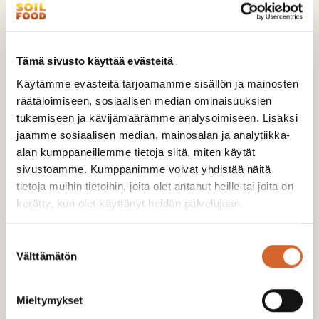
Tämä sivusto käyttää evästeitä
Käytämme evästeitä tarjoamamme sisällön ja mainosten
räätälöimiseen, sosiaalisen median ominaisuuksien
tukemiseen ja kävijämäärämme analysoimiseen. Lisäksi
jaamme sosiaalisen median, mainosalan ja analytiikka-
alan kumppaneillemme tietoja siitä, miten käytät
sivustoamme. Kumppanimme voivat yhdistää näitä
tietoja muihin tietoihin, joita olet antanut heille tai joita on
kerätty, kun olet käyttänyt heidän palvelujaan.
Kirjoittaja on vastikään tamperelaistunut
agronomi, joka vastaa Soilfoodin tutkimuksesta ja
Suostumuksen
tuotekehityksestä.
Välttämätön
valinta
Ossi Kinnunen
Mieltymykset