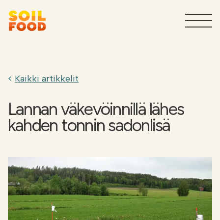
Maatalous
T
Kaikki artikkelit
Sivuvirtojen käsittelypalvelut
T
teollisuudelle
Lannan väkevöinnillä lähes
kahden tonnin sadonlisä
Tuotteet teollisuudelle
T
Miksi Soilfood?
T
Ota yhteyttä