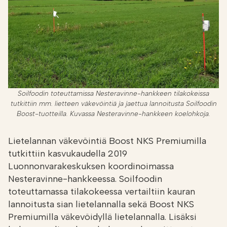
Soilfoodin toteuttamissa Nesteravinne-hankkeen tilakokeissa
tutkittiin mm. lietteen väkevöintiä ja jaettua lannoitusta Soilfoodin
Boost-tuotteilla. Kuvassa Nesteravinne-hankkeen koelohkoja.
Lietelannan väkevöintiä Boost NKS Premiumilla
tutkittiin kasvukaudella 2019
Luonnonvarakeskuksen koordinoimassa
Nesteravinne-hankkeessa. Soilfoodin
toteuttamassa tilakokeessa vertailtiin kauran
lannoitusta sian lietelannalla sekä Boost NKS
Premiumilla väkevöidyllä lietelannalla. Lisäksi