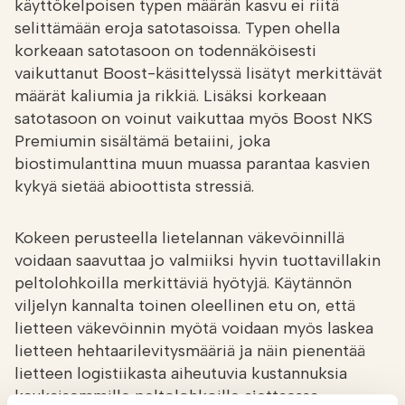
käyttökelpoisen typen määrän kasvu ei riitä
selittämään eroja satotasoissa. Typen ohella
korkeaan satotasoon on todennäköisesti
vaikuttanut Boost-käsittelyssä lisätyt merkittävät
määrät kaliumia ja rikkiä. Lisäksi korkeaan
satotasoon on voinut vaikuttaa myös Boost NKS
Premiumin sisältämä betaiini, joka
biostimulanttina muun muassa parantaa kasvien
kykyä sietää abioottista stressiä.
Kokeen perusteella lietelannan väkevöinnillä
voidaan saavuttaa jo valmiiksi hyvin tuottavillakin
peltolohkoilla merkittäviä hyötyjä. Käytännön
viljelyn kannalta toinen oleellinen etu on, että
lietteen väkevöinnin myötä voidaan myös laskea
lietteen hehtaarilevitysmääriä ja näin pienentää
lietteen logistiikasta aiheutuvia kustannuksia
kaukaisemmille peltolohkoille ajettaessa.