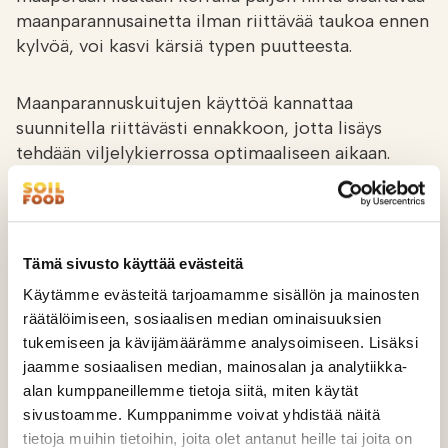
maanparannusainetta ilman riittävää taukoa ennen
kylvöä, voi kasvi kärsiä typen puutteesta.
Maanparannuskuitujen käyttöä kannattaa
suunnitella riittävästi ennakkoon, jotta lisäys
tehdään viljelykierrossa optimaaliseen aikaan.
Ennen käyttöä tulisi pellon peruskunnon olla
hyvällä tasolla. Toimimaton ojitus ja liian alhainen
pH vaikuttavat maaperän hajotustoimintaan, eikä
tällöin orgaanisen aineen lisääminen ole järkevää.
Tämä sivusto käyttää evästeitä
Käytämme evästeitä tarjoamamme sisällön ja mainosten
räätälöimiseen, sosiaalisen median ominaisuuksien
tukemiseen ja kävijämäärämme analysoimiseen. Lisäksi
Tarkempaa suunnittelua varten kannattaa ottaa
jaamme sosiaalisen median, mainosalan ja analytiikka-
yhteyttä meihin myyjiin!
alan kumppaneillemme tietoja siitä, miten käytät
sivustoamme. Kumppanimme voivat yhdistää näitä
tietoja muihin tietoihin, joita olet antanut heille tai joita on