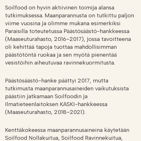
Soilfood on hyvin aktiivinen toimija alansa
tutkimuksessa. Maanparannusta on tutkittu paljon
viime vuosina ja olimme mukana esimerkiksi
Paraisilla toteutetussa Päästösäästö-hankkeessa
(Maaseuturahasto, 2016­–2017), jossa tavoitteena
oli kehittää tapoja tuottaa mahdollisimman
päästötöntä ruokaa ja sen myötä pienentää
vesistöihin aiheutuvaa ravinnekuormitusta.
Päästösäästö-hanke päättyi 2017, mutta
tutkimusta maanparannusaineiden vaikutuksista
päästiin jatkamaan Soilfoodin ja
Ilmatieteenlaitoksen KASKI-hankkeessa
(Maaseuturahasto, 2018–2021).
Kenttäkokeessa maanparannusaineina käytetään
Soilfood Nollakuitua, Soilfood Ravinnekuitua,