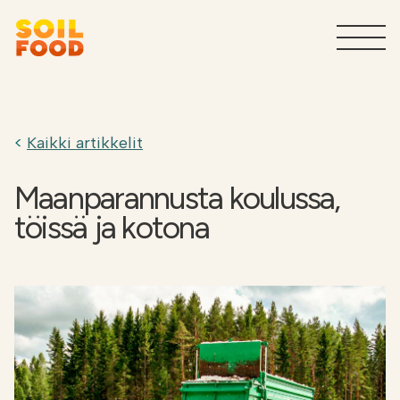
Maatalous
T
Kaikki artikkelit
Sivuvirtojen käsittelypalvelut
T
teollisuudelle
Maanparannusta koulussa,
töissä ja kotona
Tuotteet teollisuudelle
T
Miksi Soilfood?
T
Ota yhteyttä