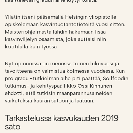
käsittelevän gradun aihe löytyi töistä.
Yllätin itseni pääsemällä Helsingin yliopistolle
opiskelemaan kasvintuotantotieteitä vuosi sitten.
Maisteriohjelmasta lähdin hakemaan lisää
kasvinviljelyn osaamista, joka auttaisi niin
kotitilalla kuin työssä.
Nyt opinnoissa on menossa toinen lukuvuosi ja
tavoitteena on valmistua kolmessa vuodessa. Kun
pro gradu -tutkielman aihe piti päättää, Soilfoodin
tutkimus- ja kehityspäällikkö
Ossi Kinnunen
ehdotti, että tutkisin maanparannusaineiden
vaikutuksia kauran satoon ja laatuun.
Tarkastelussa kasvukauden 2019
sato