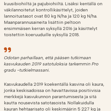
kuusibiohiiltä ja pajubiohiiltä. Lisäksi kentällä on
väkilannoitetut kontrollikäsittelyt, joiden
lannoitustasot ovat 80 kg N/ha ja 120 kg N/ha.
Maanparannusaineita lisättiin peltoon
ensimmäisen kerran syksyllä 2016 ja käsittelyt
toistettiin koeruuduille syksyllä 2018.
Odotan parhaillaan, että pääsen tutkimaan
kasvukauden 2019 satotuloksia tarkemmin Pro
gradu -tutkielmassani.
Kasvukaudella 2019 koekentällä kasvina oli kaura,
jonka keskisadoissa on havaittavissa positiivisia
merkkejä kasvukunnon parantumisesta ja sitä
kautta nousevista satotasoista. Nollakuidulla
kauran hehtaarisato oli keskimäärin 5 227 kg ja