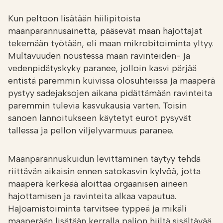
Kun peltoon lisätään hiilipitoista
maanparannusainetta, pääsevät maan hajottajat
tekemään työtään, eli maan mikrobitoiminta yltyy.
Multavuuden noustessa maan ravinteiden- ja
vedenpidätyskyky paranee, jolloin kasvi pärjää
entistä paremmin kuivissa olosuhteissa ja maaperä
pystyy sadejaksojen aikana pidättämään ravinteita
paremmin tulevia kasvukausia varten. Toisin
sanoen lannoitukseen käytetyt eurot pysyvät
tallessa ja pellon viljelyvarmuus paranee.
Maanparannuskuidun levittäminen täytyy tehdä
riittävän aikaisin ennen satokasvin kylvöä, jotta
maaperä kerkeää aloittaa orgaanisen aineen
hajottamisen ja ravinteita alkaa vapautua.
Hajoamistoiminta tarvitsee typpeä ja mikäli
maaperään lisätään kerralla paljon hiiltä sisältävää