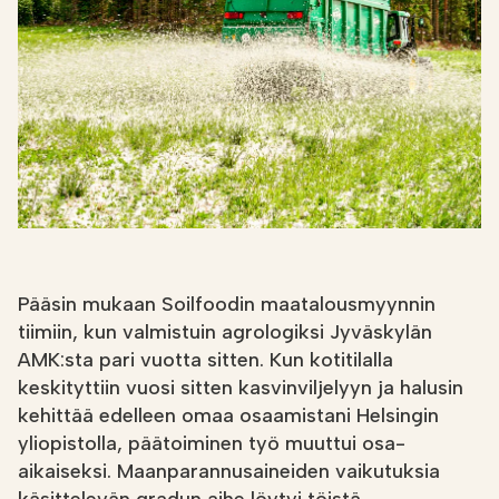
Etsi
FI
VERKKOKAUPPA
Pääsin mukaan Soilfoodin maatalousmyynnin
tiimiin, kun valmistuin agrologiksi Jyväskylän
AMK:sta pari vuotta sitten. Kun kotitilalla
keskityttiin vuosi sitten kasvinviljelyyn ja halusin
kehittää edelleen omaa osaamistani Helsingin
yliopistolla, päätoiminen työ muuttui osa-
aikaiseksi. Maanparannusaineiden vaikutuksia