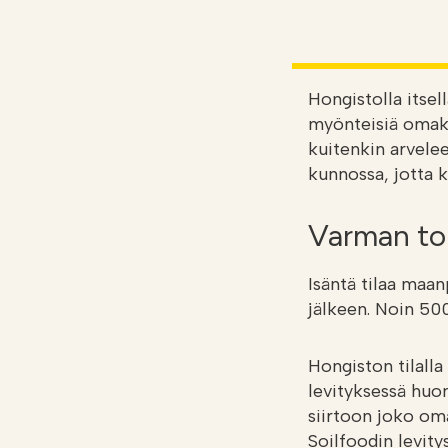
Hongistolla itse
myönteisiä omako
kuitenkin arvelee
kunnossa, jotta
Varman to
Isäntä tilaa maan
jälkeen. Noin 500
Hongiston tilalla
levityksessä huom
siirtoon joko om
Soilfoodin levity