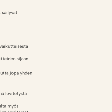
 säilyvät
vaikutteisesta
tteiden sijaan.
utta jopa yhden
nä levitetystä
pulta myös