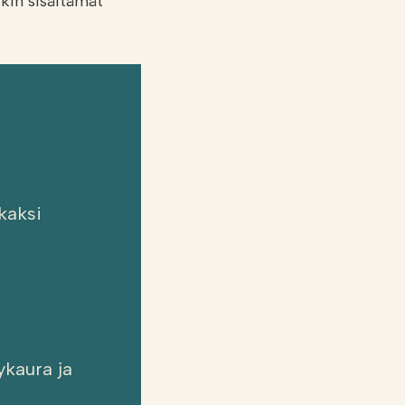
lkin sisältämät
kaksi
ykaura ja