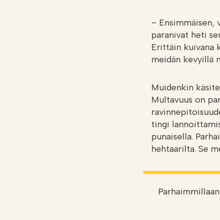
– Ensimmäisen, v
paranivat heti se
Erittäin kuivana
meidän kevyillä 
Muidenkin käsite
Multavuus on par
ravinnepitoisuud
tingi lannoittami
punaisella. Parha
hehtaarilta. Se 
Parhaimmillaan 