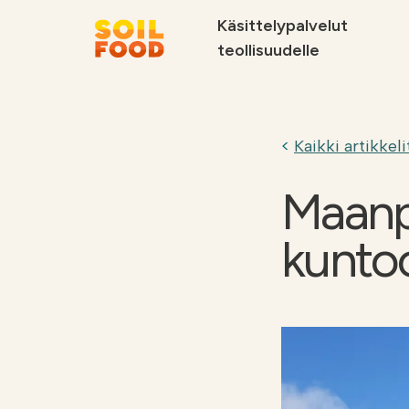
Käsittelypalvelut
teollisuudelle
Suosittelemme
Kaikki artikkeli
Maanpa
kunto
Soilfood Newera
Palvelut
kiertotalouskalkit
metsäteollisuu
teollisuudelle