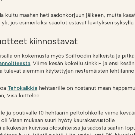
da kuitu maahan heti sadonkorjuun jälkeen, mutta kasat
 yli, jos esimerkiksi sääolot estävät levityksen syksyllä.
otteet kiinnostavat
isalla on kokemusta myös Soilfoodin kalkeista ja pitkä
annoitteesta
. Viime kesän kokeilu sinkki- ja ensi kesän
a tulevat aiemmin käytettyjen nestemäisten lehtilannoi
loa
Tehokalkkia
hehtaarille on nostanut maan happamu
, Visa kiittelee.
le ja poutivalle 10 hehtaarin peltolohkolle viime kevää
oli Visan mukaan suuri hyöty kaurakasvustolle.
i alkukesän kuivissa olosuhteissa ja sadosta saatiin lo