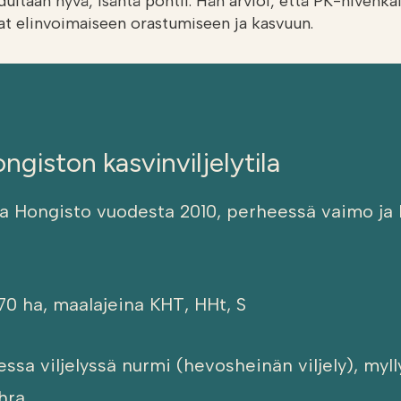
dultaan hyvä, isäntä pohtii. Hän arvioi, että PK-hivenka
vat elinvoimaiseen orastumiseen ja kasvuun.
ngiston kasvinviljelytila
a Hongisto vuodesta 2010, perheessä vaimo ja 
170 ha, maalajeina KHT, HHt, S
ssa viljelyssä nurmi (hevosheinän viljely), myll
hra