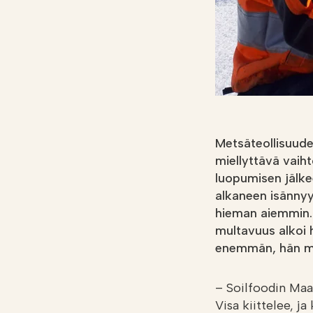
Metsäteollisuude
miellyttävä vaiht
luopumisen jälke
alkaneen isännyy
hieman aiemmin.
multavuus alkoi h
enemmän, hän m
– Soilfoodin Maan
Visa kiittelee, ja 