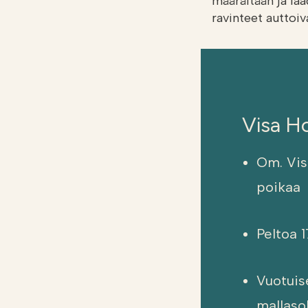
määrältään ja laa
ravinteet auttoi
Visa Ho
Om. Vis
poikaa
Peltoa 
Vuotuise
mallaso