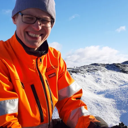
i
Soilfoodin
verkkokauppa