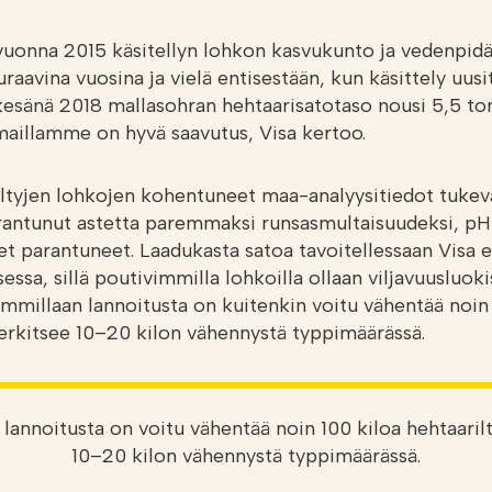
uonna 2015 käsitellyn lohkon kasvukunto ja vedenpid
uraavina vuosina ja vielä entisestään, kun käsittely uusit
 kesänä 2018 mallasohran hehtaarisatotaso nousi 5,5 to
maillamme on hyvä saavutus, Visa kertoo.
ltyjen lohkojen kohentuneet maa-analyysitiedot tukeva
antunut astetta paremmaksi runsasmultaisuudeksi, pH
et parantuneet. Laadukasta satoa tavoitellessaan Visa 
sessa, sillä poutivimmilla lohkoilla ollaan viljavuusluoki
immillaan lannoitusta on kuitenkin voitu vähentää noin
merkitsee 10–20 kilon vähennystä typpimäärässä.
lannoitusta on voitu vähentää noin 100 kiloa hehtaaril
10–20 kilon vähennystä typpimäärässä.