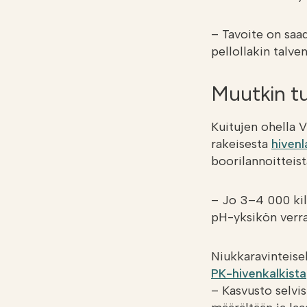
– Tavoite on saa
pellollakin talven
Muutkin tu
Kuitujen ohella V
rakeisesta
hivenl
boorilannoitteist
– Jo 3–4 000 ki
pH-yksikön verran
Niukkaravinteisel
PK-hivenkalkista
– Kasvusto selvis