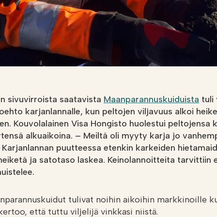
n sivuvirroista saatavista
Maanparannuskuiduista
tuli 
oehto karjanlannalle, kun peltojen viljavuus alkoi heik
en. Kouvolalainen Visa Hongisto huolestui peltojensa
tensä alkuaikoina. – Meiltä oli myyty karja jo vanhem
 Karjanlannan puutteessa etenkin karkeiden hietama
eiketä ja satotaso laskea. Keinolannoitteita tarvittiin 
uistelee.
parannuskuidut tulivat noihin aikoihin markkinoille ku
kertoo, että tuttu viljelijä vinkkasi niistä.