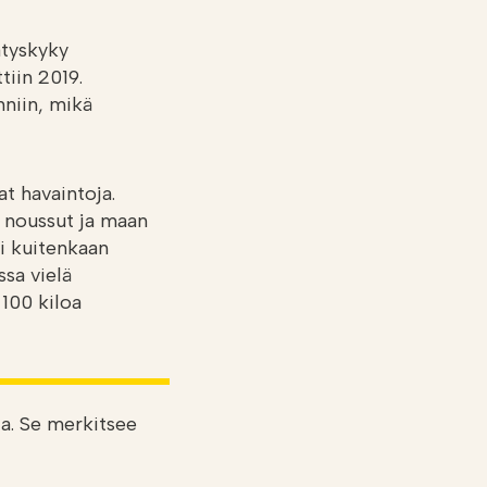
ätyskyky
tiin 2019.
nniin, mikä
t havaintoja.
 noussut ja maan
ei kuitenkaan
ssa vielä
 100 kiloa
ta. Se merkitsee