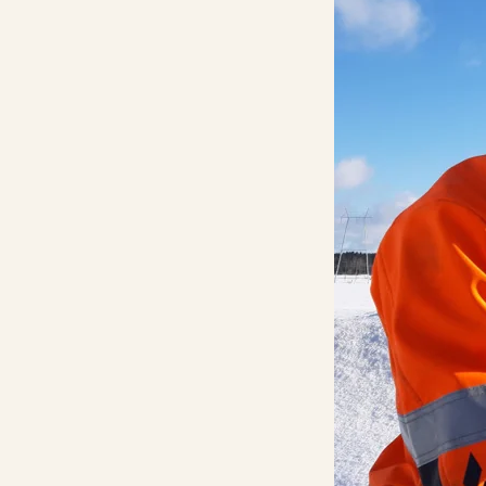
Kalkkilaskuri
Lannoituslaskur