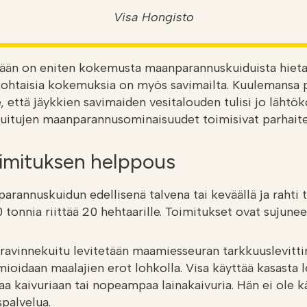
Visa Hongisto
llään on eniten kokemusta maanparannuskuiduista hieta
htaisia kokemuksia on myös savimailta. Kuulemansa p
, että jäykkien savimaiden vesitalouden tulisi jo lähtök
 kuitujen maanparannusominaisuudet toimisivat parh
imituksen helppous
parannuskuidun edellisenä talvena tai keväällä ja rahti 
 tonnia riittää 20 hehtaarille. Toimitukset ovat sujunee
 ravinnekuitu levitetään maamiesseuran tarkkuuslevittim
ioidaan maalajien erot lohkolla. Visa käyttää kasasta l
aa kaivuriaan tai nopeampaa lainakaivuria. Hän ei ole k
spalvelua.