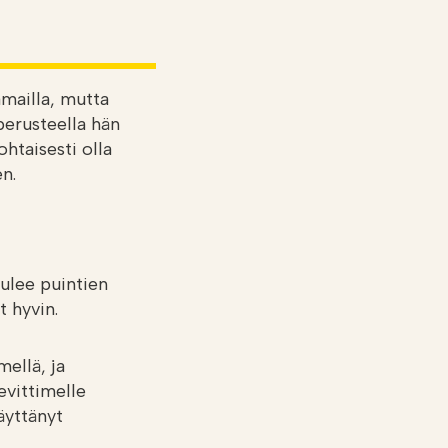
mailla, mutta
erusteella hän
ohtaisesti olla
aiten.
tulee puintien
t hyvin.
ellä, ja
evittimelle
äyttänyt