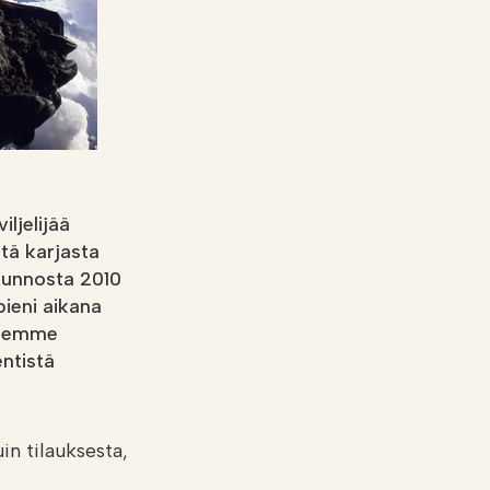
viljelijää
etä karjasta
 kunnosta 2010
pieni aikana
idemme
entistä
in tilauksesta,