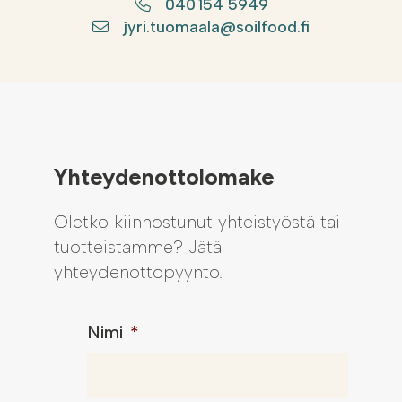
040 154 5949
jyri.tuomaala@soilfood.fi
Yhteydenottolomake
Oletko kiinnostunut yhteistyöstä tai
tuotteistamme? Jätä
yhteydenottopyyntö.
Nimi
*