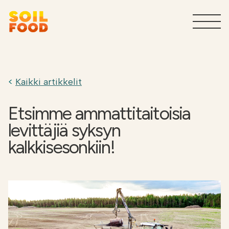
Maatalous
T
Kaikki artikkelit
Sivuvirtojen käsittelypalvelut
T
teollisuudelle
Etsimme ammattitaitoisia
levittäjiä syksyn
Tuotteet teollisuudelle
T
kalkkisesonkiin!
Miksi Soilfood?
T
Ota yhteyttä