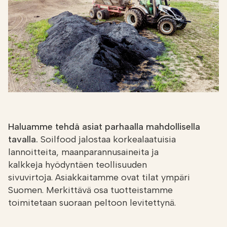
Etsi
FI
VERKKOKAUPPA
Haluamme tehdä asiat parhaalla mahdollisella
tavalla.
Soilfood jalostaa korkealaatuisia
lannoitteita, maanparannusaineita ja
kalkkeja hyödyntäen teollisuuden
sivuvirtoja. Asiakkaitamme ovat tilat ympäri
Suomen. Merkittävä osa tuotteistamme
toimitetaan suoraan peltoon levitettynä.