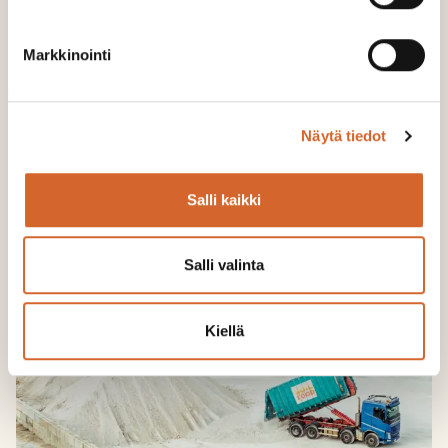
Lisätiedot yrityksestä:
https://soilfood.fi/yritys/
Markkinointi
Jaa
Näytä tiedot
Jaa Facebookissa
Share on LinkedIn
Jaa Twitterissä
Jaa WhatsAppissa
Share on Email
Salli kaikki
Lue myös
Salli valinta
Kiellä