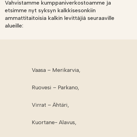
Vahvistamme kumppaniverkostoamme ja
e
tsimme nyt syksyn kalkkisesonkiin
ammattitaitoisia kalkin levittäjiä seuraaville
alueille:
Vaasa – Merikarvia,
Ruovesi – Parkano,
Virrat – Ähtäri,
Kuortane- Alavus,