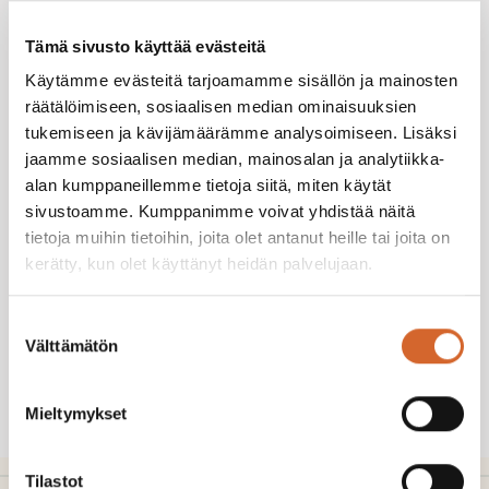
Tämä sivusto käyttää evästeitä
Käytämme evästeitä tarjoamamme sisällön ja mainosten
Toivon että minun otetaan
räätälöimiseen, sosiaalisen median ominaisuuksien
yhteyttä
tukemiseen ja kävijämäärämme analysoimiseen. Lisäksi
jaamme sosiaalisen median, mainosalan ja analytiikka-
puhelimitse
alan kumppaneillemme tietoja siitä, miten käytät
sivustoamme. Kumppanimme voivat yhdistää näitä
sähköpostitse
tietoja muihin tietoihin, joita olet antanut heille tai joita on
kerätty, kun olet käyttänyt heidän palvelujaan.
Suostumuksen
Välttämätön
valinta
Mieltymykset
Tilastot