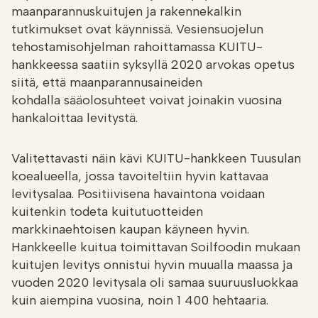
maanparannuskuitujen ja rakennekalkin
tutkimukset ovat käynnissä. Vesiensuojelun
tehostamisohjelman rahoittamassa KUITU-
hankkeessa saatiin syksyllä 2020 arvokas opetus
siitä, että maanparannusaineiden
kohdalla sääolosuhteet voivat joinakin vuosina
hankaloittaa levitystä.
Valitettavasti näin kävi KUITU-hankkeen Tuusulan
koealueella, jossa tavoiteltiin hyvin kattavaa
levitysalaa. Positiivisena havaintona voidaan
kuitenkin todeta kuitutuotteiden
markkinaehtoisen kaupan käyneen hyvin.
Hankkeelle kuitua toimittavan Soilfoodin mukaan
kuitujen levitys onnistui hyvin muualla maassa ja
vuoden 2020 levitysala oli samaa suuruusluokkaa
kuin aiempina vuosina, noin 1 400 hehtaaria.