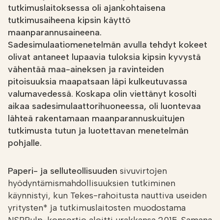
tutkimuslaitoksessa oli ajankohtaisena
tutkimusaiheena kipsin käyttö
maanparannusaineena.
Sadesimulaatiomenetelmän avulla tehdyt kokeet
olivat antaneet lupaavia tuloksia kipsin kyvystä
vähentää maa-aineksen ja ravinteiden
pitoisuuksia maapatsaan läpi kulkeutuvassa
valumavedessä. Koskapa olin viettänyt kosolti
aikaa sadesimulaattorihuoneessa, oli luontevaa
lähteä rakentamaan maanparannuskuitujen
tutkimusta tutun ja luotettavan menetelmän
pohjalle.
Paperi- ja selluteollisuuden
sivuvirtojen
hyödyntämismahdollisuuksien tutkiminen
käynnistyi, kun Tekes-rahoitusta nauttiva useiden
yritysten* ja tutkimuslaitosten muodostama