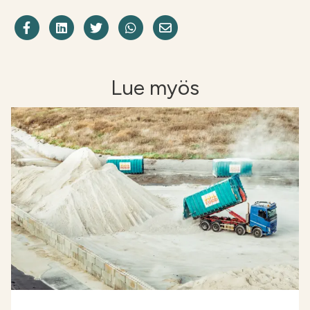
Jaa Facebookissa
Share on LinkedIn
Jaa Twitterissä
Jaa WhatsAppissa
Share on Email
Lue myös