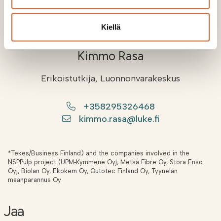
Kirjoittaja on Luonnonvarakeskuksen
erikoistutkija.
Kiellä
Kimmo Rasa
Erikoistutkija, Luonnonvarakeskus
+358295326468
kimmo.rasa@luke.fi
*Tekes/Business Finland) and the companies involved in the
NSPPulp project (UPM‐Kymmene Oyj, Metsä Fibre Oy, Stora Enso
Oyj, Biolan Oy, Ekokem Oy, Outotec Finland Oy, Tyynelän
maanparannus Oy
Jaa