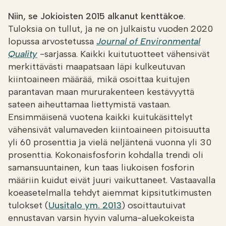
Niin, se Jokioisten 2015 alkanut kenttäkoe
.
Tuloksia on tullut, ja ne on julkaistu vuoden 2020
lopussa arvostetussa
Journal of Environmental
Quality
-sarjassa. Kaikki kuitutuotteet vähensivät
merkittävästi maapatsaan läpi kulkeutuvan
kiintoaineen määrää, mikä osoittaa kuitujen
parantavan maan mururakenteen kestävyyttä
sateen aiheuttamaa liettymistä vastaan.
Ensimmäisenä vuotena kaikki kuitukäsittelyt
vähensivät valumaveden kiintoaineen pitoisuutta
yli 60 prosenttia ja vielä neljäntenä vuonna yli 30
prosenttia. Kokonaisfosforin kohdalla trendi oli
samansuuntainen, kun taas liukoisen fosforin
määriin kuidut eivät juuri vaikuttaneet. Vastaavalla
koeasetelmalla tehdyt aiemmat kipsitutkimusten
tulokset (
Uusitalo ym. 2013
) osoittautuivat
ennustavan varsin hyvin valuma-aluekokeista