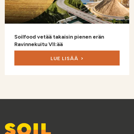
Soilfood vetää takaisin pienen erän
Ravinnekuitu VII:ää
LUE LISÄÄ