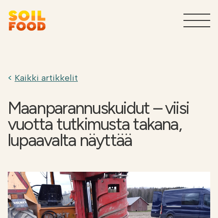
Maatalous
T
Kaikki artikkelit
Sivuvirtojen käsittelypalvelut
T
teollisuudelle
Maanparannuskuidut – viisi
vuotta tutkimusta takana,
Tuotteet teollisuudelle
T
lupaavalta näyttää
Miksi Soilfood?
T
Ota yhteyttä