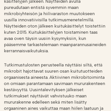
käsittelyjen jälkeen. Näytteiden avulla
pureudutaan entistä syvemmin maan
mikrobiyhteisön ja hiilivaraston muutokseen
uusilla innovatiivisilla tutkimusmenetelmillä.
Näytteiden oton jälkeen kuitukäsittelyt toistettiin
kuten 2015. Kuitukäsittelyjen toistaminen taas
avaa oven täysin uusiin kysymyksiin, kun
pääsemme tarkastelemaan maanparannusaineiden
kerrannaisvaikutuksia.
Tutkimustulosten perusteella näyttäisi siltä, että
mikrobit hajottavat suuren osan kuitutuotteiden
orgaanisesta aineesta. Aktiivinen mikrobitoiminta
on omiaan parantamaan savimaan mururakenteen
kestävyyttä. Uusintalevityksen jälkeiset
tutkimukset näyttävät vahvistuuko maan
mururakenne edelleen sekä miten lisätty
orgaaninen aines vaikuttaa maan hiilen laatuun ja