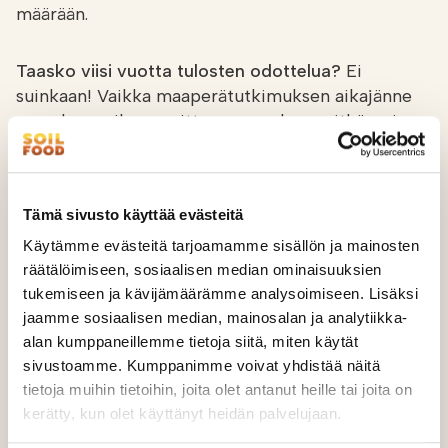
määrään.
Taasko viisi vuotta tulosten odottelua?
Ei
suinkaan! Vaikka maaperätutkimuksen aikajänne
on nykymaailman mittapuun mukaan pitkä, eri
tutkimusryhmien työt tuottavat uusia tuloksia
vuosittain. Metsäteollisuuden orgaanisten
sivuvirtojen hyödyntämiseen kiertotalouden
Tämä sivusto käyttää evästeitä
hengen mukaisesti liittyy myös moninaisia
tieteiden välisiä ja yhteiskunnallisia ulottuvuuksia.
Käytämme evästeitä tarjoamamme sisällön ja mainosten
räätälöimiseen, sosiaalisen median ominaisuuksien
tukemiseen ja kävijämäärämme analysoimiseen. Lisäksi
Etenkin orgaanisten maanparannusaineiden
jaamme sosiaalisen median, mainosalan ja analytiikka-
vaikutus maan hiilivaraston suuruuteen on
alan kumppaneillemme tietoja siitä, miten käytät
tutkimusaihe, joka vaatii eri tieteenalojen
sivustoamme. Kumppanimme voivat yhdistää näitä
osaamisen yhdistämistä ja uusien
tietoja muihin tietoihin, joita olet antanut heille tai joita on
tutkimusmenetelmien käyttöönottoa.
kerätty, kun olet käyttänyt heidän palvelujaan.
Tutkimustulokset eivät jää vain tutkijoiden