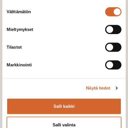
käyttöön, vaan esimerkiksi KUITU-hankkeessa
Suostumuksen
koostetaan kuluvan vuoden aikana kuitutietoutta
Välttämätön
valinta
viljelijäoppaan muotoon. Pysytään siis kuulolla.
Mieltymykset
Blogikirjoitus on julkaisu ensimmäisen kerran
25.1.2021 Luonnonvarakeskuksen sivustolla.
Tilastot
Markkinointi
Näytä tiedot
Salli kaikki
Salli valinta