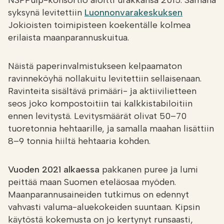
NSPPulp-konsortio aloitti urakkansa 2015. Samana
syksynä levitettiin
Luonnonvarakeskuksen
Jokioisten toimipisteen koekentälle kolmea
erilaista maanparannuskuitua.
Näistä paperinvalmistukseen kelpaamaton
ravinneköyhä nollakuitu levitettiin sellaisenaan.
Ravinteita sisältävä primääri- ja aktiivilietteen
seos joko kompostoitiin tai kalkkistabiloitiin
ennen levitystä. Levitysmäärät olivat 50–70
tuoretonnia hehtaarille, ja samalla maahan lisättiin
8–9 tonnia hiiltä hehtaaria kohden.
Vuoden 2021 alkaessa
pakkanen puree ja lumi
peittää maan Suomen eteläosaa myöden.
Maanparannusaineiden tutkimus on edennyt
vahvasti valuma-aluekokeiden suuntaan. Kipsin
käytöstä kokemusta on jo kertynyt runsaasti,