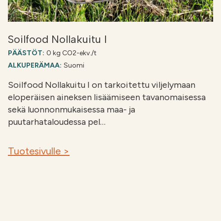
Soilfood Nollakuitu I
PÄÄSTÖT:
0 kg CO2-ekv./t
ALKUPERÄMAA:
Suomi
Soilfood Nollakuitu I on tarkoitettu viljelymaan
eloperäisen aineksen lisäämiseen tavanomaisessa
sekä luonnonmukaisessa maa- ja
puutarhataloudessa pel…
Tuotesivulle >