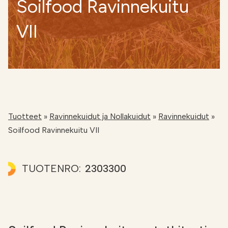
Soilfood Ravinnekuitu
Etsi
FI
VII
VERKKOKAUPPA
Tuotteet
»
Ravinnekuidut ja Nollakuidut
»
Ravinnekuidut
»
Soilfood Ravinnekuitu VII
TUOTENRO:
2303300