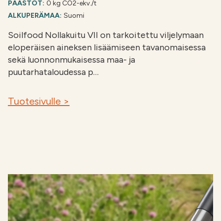
PÄÄSTÖT:
0 kg CO2-ekv./t
ALKUPERÄMAA:
Suomi
Soilfood Nollakuitu VII on tarkoitettu viljelymaan
eloperäisen aineksen lisäämiseen tavanomaisessa
sekä luonnonmukaisessa maa- ja
puutarhataloudessa p…
Tuotesivulle >