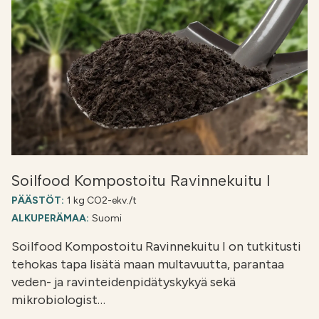
Soilfood Kompostoitu Ravinnekuitu I
PÄÄSTÖT:
1 kg CO2-ekv./t
ALKUPERÄMAA:
Suomi
Soilfood Kompostoitu Ravinnekuitu I on tutkitusti
tehokas tapa lisätä maan multavuutta, parantaa
veden- ja ravinteidenpidätyskykyä sekä
mikrobiologist…