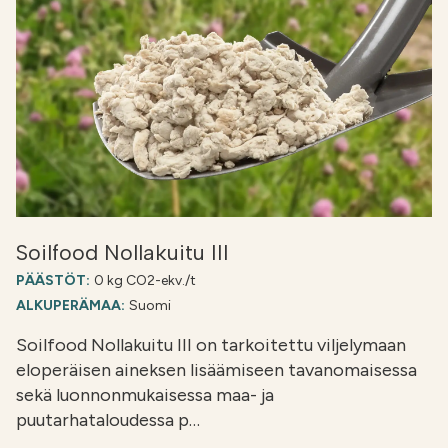
Soilfood Nollakuitu III
PÄÄSTÖT:
0 kg CO2-ekv./t
ALKUPERÄMAA:
Suomi
Soilfood Nollakuitu III on tarkoitettu viljelymaan
eloperäisen aineksen lisäämiseen tavanomaisessa
sekä luonnonmukaisessa maa- ja
puutarhataloudessa p…