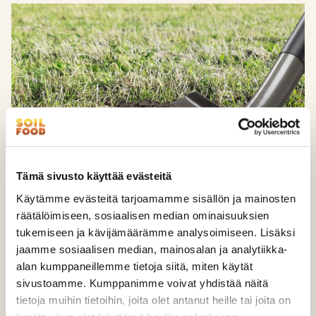
Tämä sivusto käyttää evästeitä
Käytämme evästeitä tarjoamamme sisällön ja mainosten
räätälöimiseen, sosiaalisen median ominaisuuksien
tukemiseen ja kävijämäärämme analysoimiseen. Lisäksi
Soilfood Ravinnekuitu III
jaamme sosiaalisen median, mainosalan ja analytiikka-
alan kumppaneillemme tietoja siitä, miten käytät
PÄÄSTÖT:
3 kg CO2-ekv./t
sivustoamme. Kumppanimme voivat yhdistää näitä
ALKUPERÄMAA:
Suomi
tietoja muihin tietoihin, joita olet antanut heille tai joita on
Soilfood Ravinnekuitu III on tarkoitettu viljelymaan