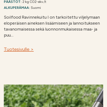
PÄÄSTÖT:
2 kg CO2-ekv./t
ALKUPERÄMAA:
Suomi
Soilfood Ravinnekuitu I on tarkoitettu viljelymaan
eloperäisen aineksen lisäämiseen ja lannoitukseen
tavanomaisessa sekä luonnonmukaisessa maa- ja
puu…
Tuotesivulle >