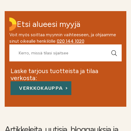
Etsi alueesi myyjä
Voit myös soittaa myynnin vaihteeseen, ja ohjaamme
sinut oikealle henkilölle
020 144 1020
Laske tarjous tuotteista ja tilaa
verkosta:
VERKKOKAUPPA
Artikkeleita, uutisia, bloggauksia ja