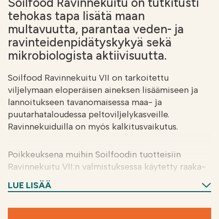
Soilfood Ravinnekuitu on tutkitusti
tehokas tapa lisätä maan
multavuutta, parantaa veden- ja
ravinteidenpidätyskykyä sekä
mikrobiologista aktiivisuutta.
Soilfood Ravinnekuitu VII on tarkoitettu
viljelymaan eloperäisen aineksen lisäämiseen ja
lannoitukseen tavanomaisessa maa- ja
puutarhataloudessa peltoviljelykasveille.
Ravinnekuiduilla on myös kalkitusvaikutus.
Poikkeuksena muihin Soilfoodin tuotteisiin
Ravinnekuitu VII:n valmistuksessa käytetty raaka-
aine sisältää pienen määrän
LUE LISÄÄ
yhdyskuntapuhdistamolietettä.