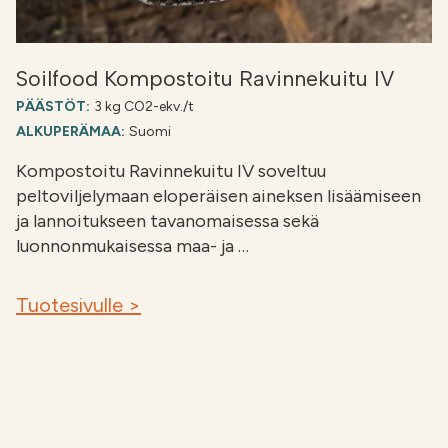
Soilfood Kompostoitu Ravinnekuitu IV
PÄÄSTÖT:
3 kg CO2-ekv./t
ALKUPERÄMAA:
Suomi
Kompostoitu Ravinnekuitu IV soveltuu
peltoviljelymaan eloperäisen aineksen lisäämiseen
ja lannoitukseen tavanomaisessa sekä
luonnonmukaisessa maa- ja …
Tuotesivulle >