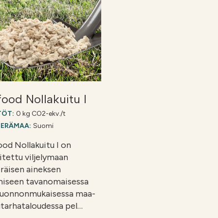
food Nollakuitu I
TÖT:
0 kg CO2-ekv./t
PERÄMAA:
Suomi
ood Nollakuitu I on
itettu viljelymaan
räisen aineksen
miseen tavanomaisessa
luonnonmukaisessa maa-
utarhataloudessa pel…