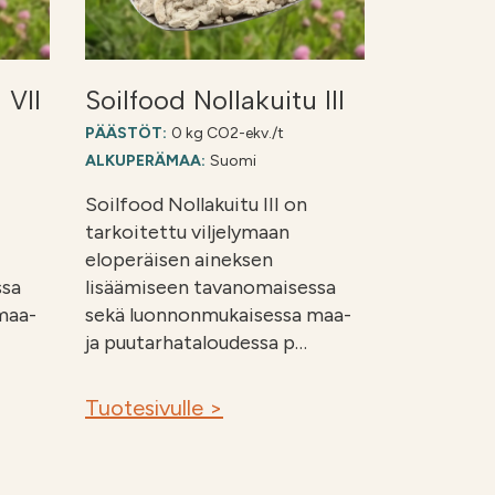
 VII
Soilfood Nollakuitu III
PÄÄSTÖT:
0 kg CO2-ekv./t
ALKUPERÄMAA:
Suomi
Soilfood Nollakuitu III on
tarkoitettu viljelymaan
eloperäisen aineksen
ssa
lisäämiseen tavanomaisessa
maa-
sekä luonnonmukaisessa maa-
ja puutarhataloudessa p…
Tuotesivulle >