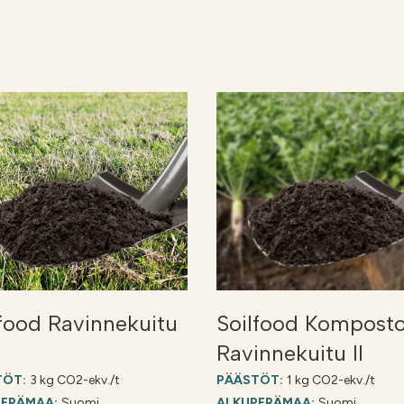
lfood Ravinnekuitu
Soilfood Komposto
Ravinnekuitu II
TÖT:
3 kg CO2-ekv./t
PÄÄSTÖT:
1 kg CO2-ekv./t
PERÄMAA:
Suomi
ALKUPERÄMAA:
Suomi