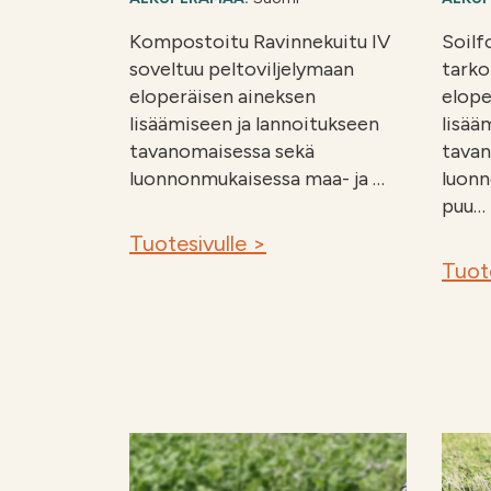
Kompostoitu Ravinnekuitu IV
Soilf
soveltuu peltoviljelymaan
tarko
eloperäisen aineksen
elope
lisäämiseen ja lannoitukseen
lisää
tavanomaisessa sekä
tavan
luonnonmukaisessa maa- ja …
luonn
puu…
Tuotesivulle >
Tuote