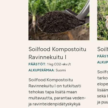
Soilfood Kompostoitu
Soil
Ravinnekuitu I
PÄÄS
ALKU
PÄÄSTÖT:
1 kg CO2-ekv./t
ALKUPERÄMAA:
Suomi
Soilf
tarko
Soilfood Kompostoitu
elope
Ravinnekuitu I on tutkitusti
lisää
tehokas tapa lisätä maan
sekä 
multavuutta, parantaa veden-
ja pu
ja ravinteidenpidätyskykyä