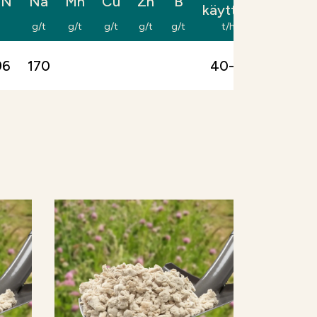
/N
Na
Mn
Cu
Zn
B
käyttöm.
g/t
g/t
g/t
g/t
g/t
t/ha
96
170
40-70