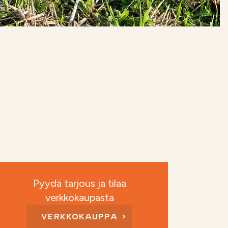
Pyydä tarjous ja tilaa
verkkokaupasta
VERKKOKAUPPA