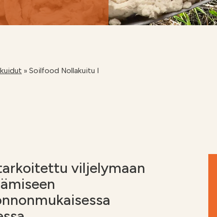
i
Soilfoodin
verkkokauppa
akuidut
»
Soilfood Nollakuitu I
tarkoitettu viljelymaan
säämiseen
uonnonmukaisessa
essa