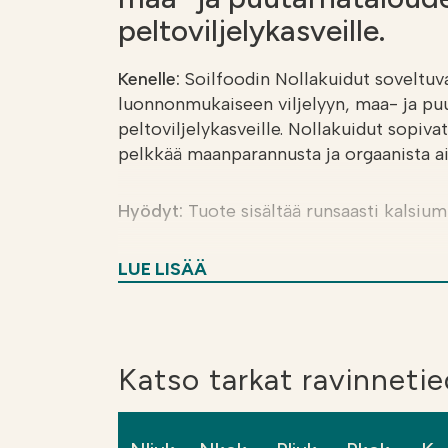
peltoviljelykasveille.
Kenelle:
Soilfoodin Nollakuidut soveltuv
luonnonmukaiseen viljelyyn, maa- ja pu
peltoviljelykasveille. Nollakuidut sopivat e
pelkkää maanparannusta ja orgaanista ai
Hyödyt:
Tuote sisältää runsaasti kalsium
Käyttö
: Soilfood Nollakuitu I levitetään 
LUE LISÄÄ
Nollakuituja ei saa levittää lumipeittei
kyllästämään maahan. Nollakuidulla voidaa
eniten muokkauskerroksen eloperäisen 
eivät rajoita levitysmääriä (esim. 50 t / 
Katso tarkat ravinneti
perustettavassa aumassa.