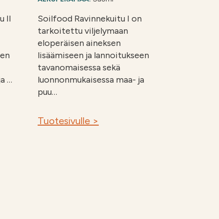
 II
Soilfood Ravinnekuitu I on
tarkoitettu viljelymaan
eloperäisen aineksen
een
lisäämiseen ja lannoitukseen
tavanomaisessa sekä
a …
luonnonmukaisessa maa- ja
puu…
Tuotesivulle >