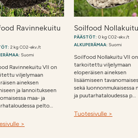
lfood Ravinnekuitu
Soilfood Nollakuitu
PÄÄSTÖT:
0 kg CO2-ekv./t
ALKUPERÄMAA:
Suomi
TÖT:
2 kg CO2-ekv./t
PERÄMAA:
Suomi
Soilfood Nollakuitu VII on
tarkoitettu viljelymaan
ood Ravinnekuitu VII on
eloperäisen aineksen
itettu viljelymaan
lisäämiseen tavanomaise
räisen aineksen
sekä luonnonmukaisessa 
miseen ja lannoitukseen
ja puutarhataloudessa p…
omaisessa maa- ja
rhataloudessa pelto…
Tuotesivulle >
sivulle >