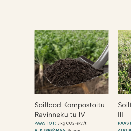
Soilfood Kompostoitu
Soi
Ravinnekuitu IV
III
PÄÄSTÖT:
3 kg CO2-ekv./t
PÄÄS
ALKUPERÄMAA:
Suomi
ALKU