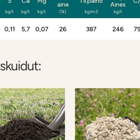
S
Ca
Mg
Til.paino
C
aine
Aines
ksen toimenpiteenä olevan
kg/t
kg/t
kg/t
(%)
kg/m3
kg/t
kset. Tarkasta ajankohtaiset ehdot
asto.fi).
0,11
5,7
0,07
26
387
246
7
kuidut: