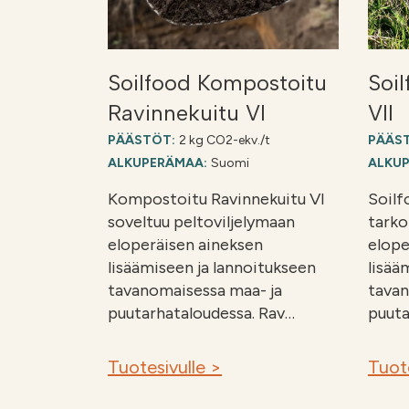
Soilfood Kompostoitu
Soi
Ravinnekuitu VI
VII
PÄÄSTÖT:
2 kg CO2-ekv./t
PÄÄS
ALKUPERÄMAA:
Suomi
ALKU
Kompostoitu Ravinnekuitu VI
Soilf
soveltuu peltoviljelymaan
tarko
eloperäisen aineksen
elope
lisäämiseen ja lannoitukseen
lisää
tavanomaisessa maa- ja
tavan
puutarhataloudessa. Rav…
puuta
Tuotesivulle >
Tuote