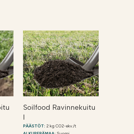
itu
Soilfood Ravinnekuitu
I
PÄÄSTÖT:
2 kg CO2-ekv./t
ALKUPERÄMAA:
Suomi