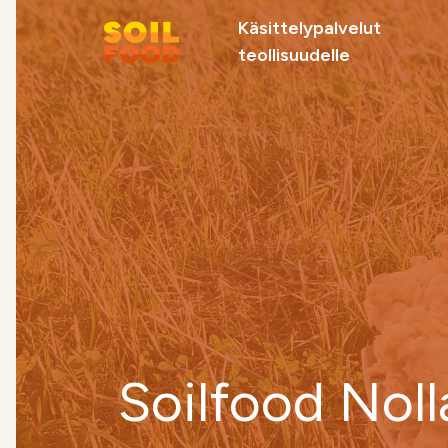
Käsittelypalvelut
teollisuudelle
Suosittelemme
Soilfood Newera
Palvelut
kiertotalouskalkit
metsäteollisuu
teollisuudelle
Soilfood Noll