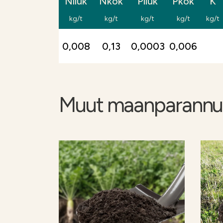
Nliuk
Nkok
Pliuk
Pkok
K
Nollakuidut täyttävät ympäristökorvau
kg/t
kg/t
kg/t
kg/t
kg/t
kiertotalouden edistämisen tuen vaatimu
ja tukisummat
Ruokavirastosta
(ruokavir
0,008
0,13
0,0003
0,006
Muut maanparannus