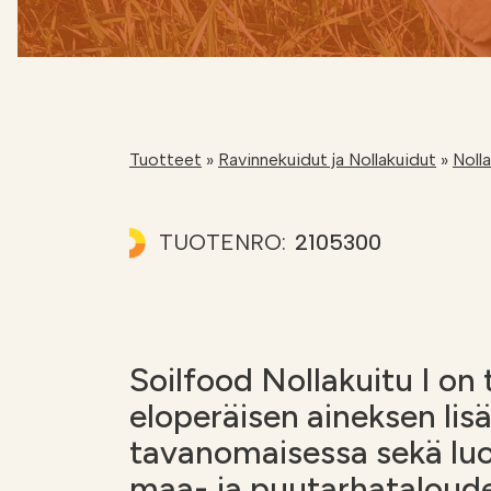
Kalkkilaskuri
Lannoituslaskur
Tuotteet
»
Ravinnekuidut ja Nollakuidut
»
Noll
TUOTENRO:
2105300
Soilfood Nollakuitu I on 
eloperäisen aineksen li
tavanomaisessa sekä l
maa- ja puutarhataloud