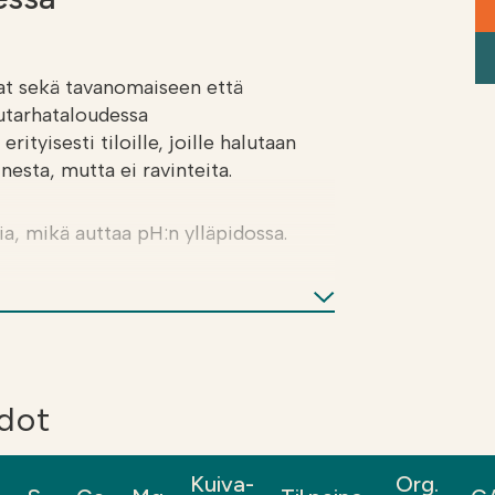
at sekä tavanomaiseen että
utarhataloudessa
rityisesti tiloille, joille halutaan
nesta, mutta ei ravinteita.
ia, mikä auttaa pH:n ylläpidossa.
esim. kuivalannanlevityskalustolla.
seen tai routaantuneeseen eikä veden
n yhdellä lisäyskerralla lisätä
aineksen määrää, koska ravinteet
ha). Voidaan varastoida pellolle
edot
Kuiva-
Org.