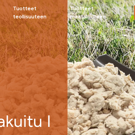
Tuotteet
Tuotteet
teollisuuteen
maatalouteen
Maat
Sivuv
teoll
Tuott
Miksi
Ota yhteyttä
Ota 
delle
akuitu I