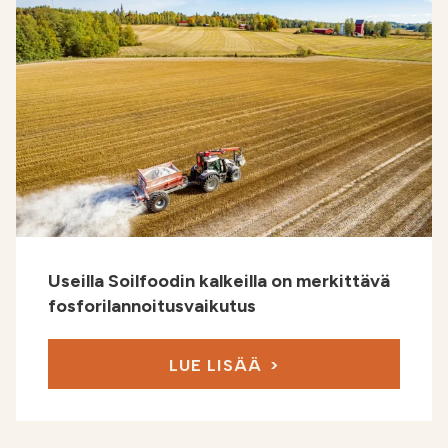
Useilla Soilfoodin kalkeilla on merkittävä
fosforilannoitus­vaikutus
LUE LISÄÄ