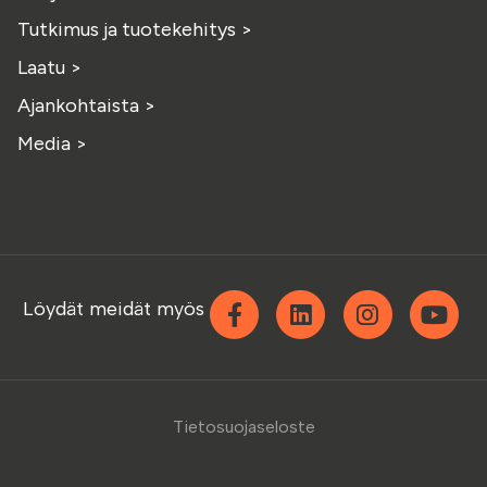
Tutkimus ja tuotekehitys
>
Laatu
>
Ajankohtaista
>
Media
>
Facebook
Linkedin
Instagra
Yo
Löydät meidät myös
Tietosuojaseloste