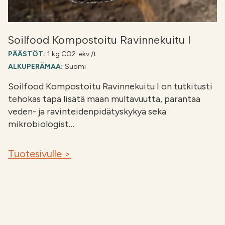
Soilfood Kompostoitu Ravinnekuitu I
PÄÄSTÖT:
1 kg CO2-ekv./t
ALKUPERÄMAA:
Suomi
Soilfood Kompostoitu Ravinnekuitu I on tutkitusti
tehokas tapa lisätä maan multavuutta, parantaa
veden- ja ravinteidenpidätyskykyä sekä
mikrobiologist…
Tuotesivulle >