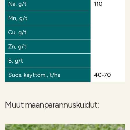
Na, g/t
110
Mn, g/t
Cu, g/t
Zn, g/t
B, g/t
Suos. käyttöm., t/ha
40-70
Muut maanparannuskuidut: