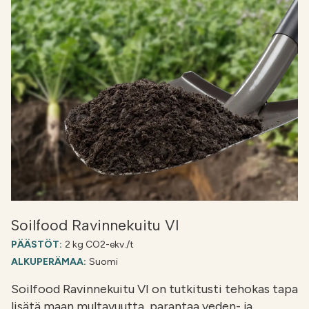
Soilfood Ravinnekuitu VI
PÄÄSTÖT:
2 kg CO2-ekv./t
ALKUPERÄMAA:
Suomi
Soilfood Ravinnekuitu VI on tutkitusti tehokas tapa
lisätä maan multavuutta, parantaa veden- ja