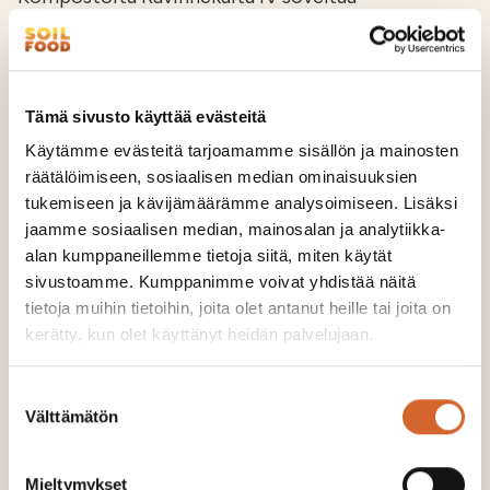
peltoviljelymaan eloperäisen aineksen lisäämiseen
ja lannoitukseen tavanomaisessa sekä
luonnonmukaisessa maa- ja …
Tämä sivusto käyttää evästeitä
Tuotesivulle >
Käytämme evästeitä tarjoamamme sisällön ja mainosten
räätälöimiseen, sosiaalisen median ominaisuuksien
tukemiseen ja kävijämäärämme analysoimiseen. Lisäksi
jaamme sosiaalisen median, mainosalan ja analytiikka-
alan kumppaneillemme tietoja siitä, miten käytät
sivustoamme. Kumppanimme voivat yhdistää näitä
tietoja muihin tietoihin, joita olet antanut heille tai joita on
kerätty, kun olet käyttänyt heidän palvelujaan.
Suostumuksen
Välttämätön
valinta
Mieltymykset