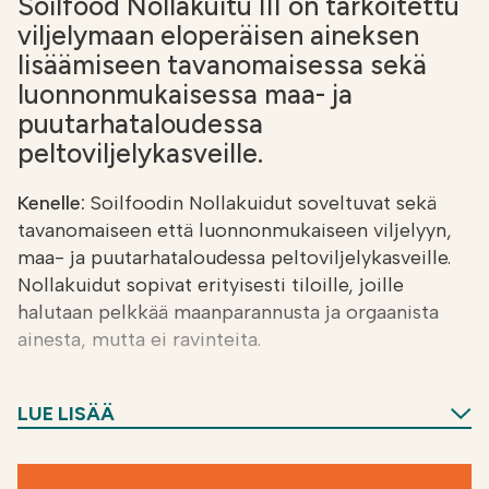
Soilfood Nollakuitu III on tarkoitettu
viljelymaan eloperäisen aineksen
lisäämiseen tavanomaisessa sekä
luonnonmukaisessa maa- ja
puutarhataloudessa
peltoviljelykasveille.
Kenelle:
Soilfoodin Nollakuidut soveltuvat sekä
tavanomaiseen että luonnonmukaiseen viljelyyn,
maa- ja puutarhataloudessa peltoviljelykasveille.
Nollakuidut sopivat erityisesti tiloille, joille
halutaan pelkkää maanparannusta ja orgaanista
ainesta, mutta ei ravinteita.
Hyödyt:
Tuote sisältää runsaasti kalsiumia, mikä
LUE LISÄÄ
auttaa pH:n ylläpidossa.