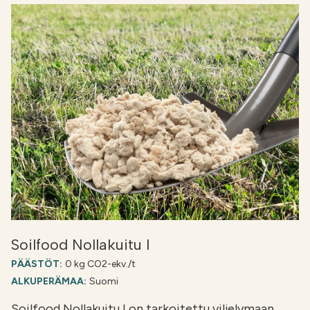
Soilfood Nollakuitu I
PÄÄSTÖT:
0 kg CO2-ekv./t
ALKUPERÄMAA:
Suomi
Soilfood Nollakuitu I on tarkoitettu viljelymaan