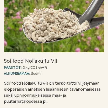
Soilfood Nollakuitu VII
PÄÄSTÖT:
0 kg CO2-ekv./t
ALKUPERÄMAA:
Suomi
Soilfood Nollakuitu VII on tarkoitettu viljelymaan
eloperäisen aineksen lisäämiseen tavanomaisessa
sekä luonnonmukaisessa maa- ja
puutarhataloudessa p…