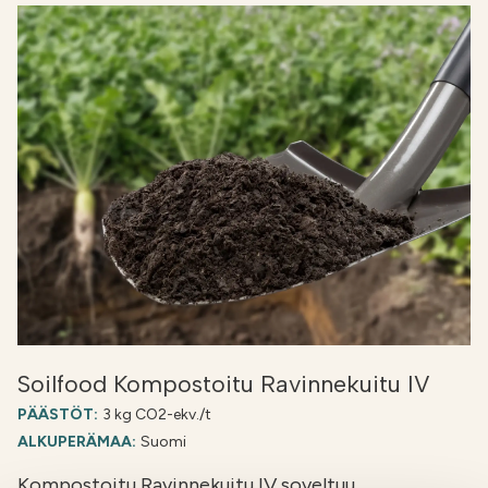
Soilfood Kompostoitu Ravinnekuitu IV
PÄÄSTÖT:
3 kg CO2-ekv./t
ALKUPERÄMAA:
Suomi
Kompostoitu Ravinnekuitu IV soveltuu