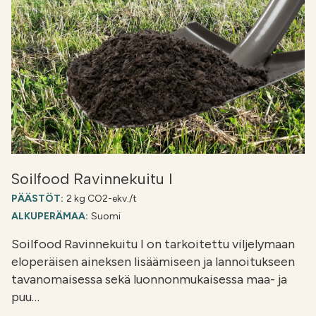
Soilfood Ravinnekuitu I
PÄÄSTÖT:
2 kg CO2-ekv./t
ALKUPERÄMAA:
Suomi
Soilfood Ravinnekuitu I on tarkoitettu viljelymaan
eloperäisen aineksen lisäämiseen ja lannoitukseen
tavanomaisessa sekä luonnonmukaisessa maa- ja
puu…