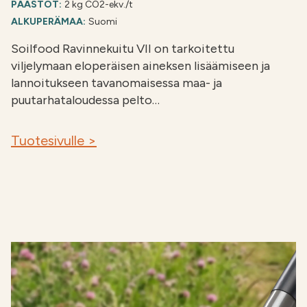
PÄÄSTÖT:
2 kg CO2-ekv./t
ALKUPERÄMAA:
Suomi
Soilfood Ravinnekuitu VII on tarkoitettu
viljelymaan eloperäisen aineksen lisäämiseen ja
lannoitukseen tavanomaisessa maa- ja
puutarhataloudessa pelto…
Tuotesivulle >