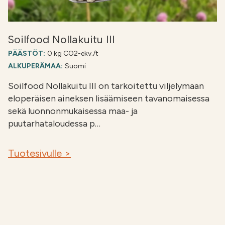
Soilfood Nollakuitu III
PÄÄSTÖT:
0 kg CO2-ekv./t
ALKUPERÄMAA:
Suomi
Soilfood Nollakuitu III on tarkoitettu viljelymaan
eloperäisen aineksen lisäämiseen tavanomaisessa
sekä luonnonmukaisessa maa- ja
puutarhataloudessa p…
Tuotesivulle >