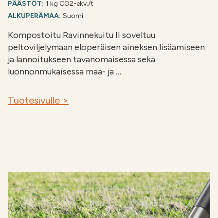
PÄÄSTÖT:
1 kg CO2-ekv./t
ALKUPERÄMAA:
Suomi
Kompostoitu Ravinnekuitu II soveltuu
peltoviljelymaan eloperäisen aineksen lisäämiseen
ja lannoitukseen tavanomaisessa sekä
luonnonmukaisessa maa- ja …
Tuotesivulle >