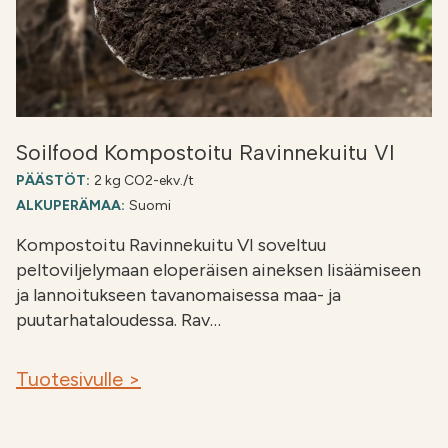
Soilfood Kompostoitu Ravinnekuitu VI
PÄÄSTÖT:
2 kg CO2-ekv./t
ALKUPERÄMAA:
Suomi
Kompostoitu Ravinnekuitu VI soveltuu
peltoviljelymaan eloperäisen aineksen lisäämiseen
ja lannoitukseen tavanomaisessa maa- ja
puutarhataloudessa. Rav…
Tuotesivulle >