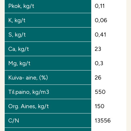
Pkok, kg/t
0,11
K, kg/t
0,06
S, kg/t
0,41
Ca, kg/t
23
Mg, kg/t
0,3
Kuiva- aine, (%)
26
Til.paino, kg/m3
550
Org. Aines, kg/t
150
C/N
13556