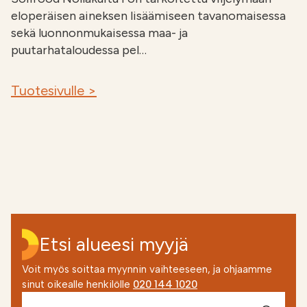
eloperäisen aineksen lisäämiseen tavanomaisessa
sekä luonnonmukaisessa maa- ja
puutarhataloudessa pel…
Tuotesivulle >
Etsi alueesi myyjä
Voit myös soittaa myynnin vaihteeseen, ja ohjaamme
sinut oikealle henkilölle
020 144 1020