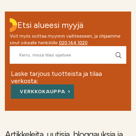
Etsi alueesi myyjä
Voit myös soittaa myynnin vaihteeseen, ja ohjaamme
sinut oikealle henkilölle
020 144 1020
Laske tarjous tuotteista ja tilaa
verkosta:
VERKKOKAUPPA
Artikkeleita, uutisia, bloggauksia ja