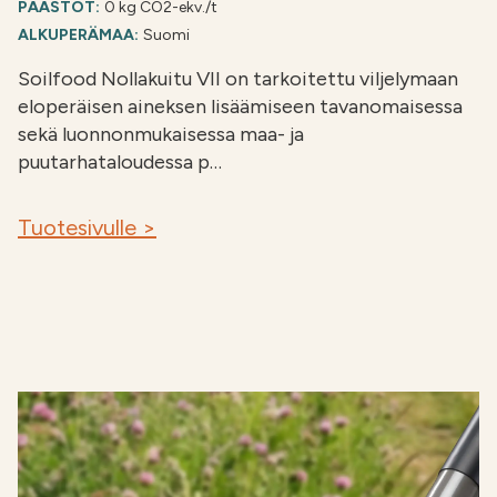
PÄÄSTÖT:
0 kg CO2-ekv./t
ALKUPERÄMAA:
Suomi
Soilfood Nollakuitu VII on tarkoitettu viljelymaan
eloperäisen aineksen lisäämiseen tavanomaisessa
sekä luonnonmukaisessa maa- ja
puutarhataloudessa p…
Tuotesivulle >