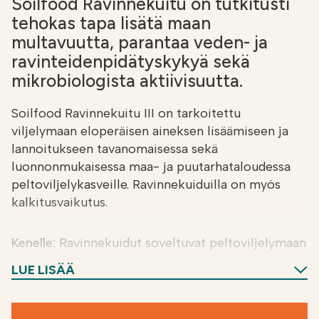
Soilfood Ravinnekuitu on tutkitusti
tehokas tapa lisätä maan
multavuutta, parantaa veden- ja
ravinteidenpidätyskykyä sekä
mikrobiologista aktiivisuutta.
Soilfood Ravinnekuitu III on tarkoitettu
viljelymaan eloperäisen aineksen lisäämiseen ja
lannoitukseen tavanomaisessa sekä
luonnonmukaisessa maa- ja puutarhataloudessa
peltoviljelykasveille. Ravinnekuiduilla on myös
kalkitusvaikutus.
Kenelle:
Ravinnekuidut soveltuvat peltoviljelymaan
eloperäisen aineksen lisäämiseen ja lannoitukseen
LUE LISÄÄ
tavanomaisessa ja luonnonmukaisessa maa- ja
puutarhataloudessa.