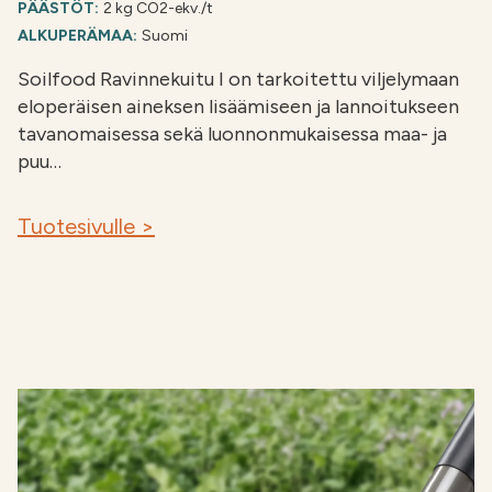
PÄÄSTÖT:
2 kg CO2-ekv./t
ALKUPERÄMAA:
Suomi
Soilfood Ravinnekuitu I on tarkoitettu viljelymaan
eloperäisen aineksen lisäämiseen ja lannoitukseen
tavanomaisessa sekä luonnonmukaisessa maa- ja
puu…
Tuotesivulle >