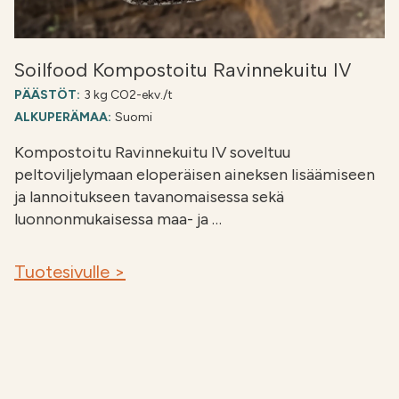
Soilfood Kompostoitu Ravinnekuitu IV
PÄÄSTÖT:
3 kg CO2-ekv./t
ALKUPERÄMAA:
Suomi
Kompostoitu Ravinnekuitu IV soveltuu
peltoviljelymaan eloperäisen aineksen lisäämiseen
ja lannoitukseen tavanomaisessa sekä
luonnonmukaisessa maa- ja …
Tuotesivulle >