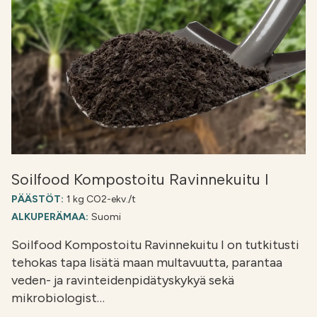
Soilfood Kompostoitu Ravinnekuitu I
PÄÄSTÖT:
1 kg CO2-ekv./t
ALKUPERÄMAA:
Suomi
Soilfood Kompostoitu Ravinnekuitu I on tutkitusti
tehokas tapa lisätä maan multavuutta, parantaa
veden- ja ravinteidenpidätyskykyä sekä
mikrobiologist…