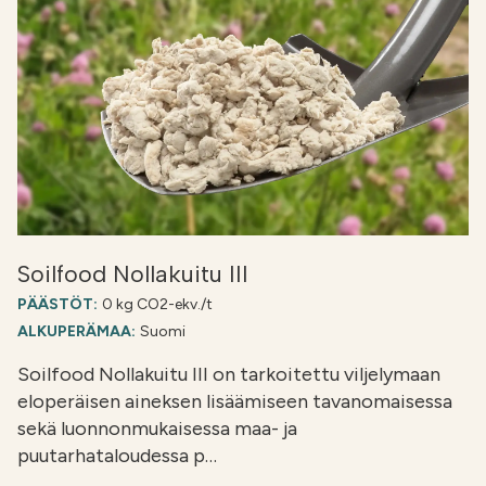
Soilfood Nollakuitu III
PÄÄSTÖT:
0 kg CO2-ekv./t
ALKUPERÄMAA:
Suomi
Soilfood Nollakuitu III on tarkoitettu viljelymaan
eloperäisen aineksen lisäämiseen tavanomaisessa
sekä luonnonmukaisessa maa- ja
puutarhataloudessa p…