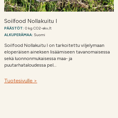
Soilfood Nollakuitu I
PÄÄSTÖT:
0 kg CO2-ekv./t
ALKUPERÄMAA:
Suomi
Soilfood Nollakuitu I on tarkoitettu viljelymaan
eloperäisen aineksen lisäämiseen tavanomaisessa
sekä luonnonmukaisessa maa- ja
puutarhataloudessa pel…
Tuotesivulle >