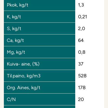
Pkok, kg/t
1,3
Ravinnekuitukäsitelty pelto pidättää
K, kg/t
0,21
huuhtoutumiselle alttiit ravinteet maassa
S, kg/t
2,0
kasvien saatavilla ja ehkäisee
ravinnehuuhtoumia vesistöihin.
Ca, kg/t
64
Mg, kg/t
0,8
Soilfoodin Ravinnekuitu on kalkkistabiloitua,
joten suosituskäyttömäärällä saadaan n. 2 t /
Kuiva- aine, (%)
37
ha kalsiittikalkkia vastaava kalkitusvaikutus
Til.paino, kg/m3
528
lohkoille.
Org. Aines, kg/t
178
Ravinnekuitu sisältää merkittäviä määriä pää-,
sivu- ja hivenravinteita. Liukoisessa muodossa
C/N
20
olevat ravinteet ovat nopeasti kasvien