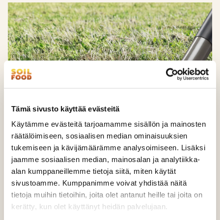
Tämä sivusto käyttää evästeitä
Käytämme evästeitä tarjoamamme sisällön ja mainosten
räätälöimiseen, sosiaalisen median ominaisuuksien
tukemiseen ja kävijämäärämme analysoimiseen. Lisäksi
jaamme sosiaalisen median, mainosalan ja analytiikka-
Soilfood Ravinnekuitu III
alan kumppaneillemme tietoja siitä, miten käytät
sivustoamme. Kumppanimme voivat yhdistää näitä
PÄÄSTÖT:
3 kg CO2-ekv./t
tietoja muihin tietoihin, joita olet antanut heille tai joita on
ALKUPERÄMAA:
Suomi
kerätty, kun olet käyttänyt heidän palvelujaan.
Soilfood Ravinnekuitu III on tarkoitettu viljelymaan