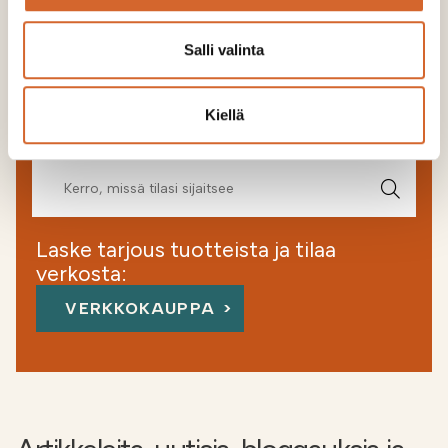
Salli valinta
Etsi alueesi myyjä
Kiellä
Voit myös soittaa myynnin vaihteeseen, ja ohjaamme
sinut oikealle henkilölle
020 144 1020
Laske tarjous tuotteista ja tilaa
verkosta:
VERKKOKAUPPA