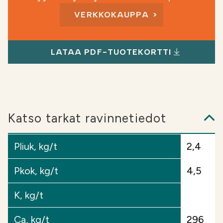
Hyödyt
: Tehokalkkien neutralointikyky on erittäin
VERKKOKAUPPA
korkea (>40 %), ja se on lähes kokonaan
nopeavaikutteista. Nopean pH:n nousun myötä
ravinteet liukenevat kasveille käyttöön jo
LATAA PDF-TUOTEKORTTI
seuraavalle kasvukaudelle. Tehokkuutensa ansiosta
Tehokalkkia riittää pienempikin määrä, mikä
tekee siitä edullisen
vaihtoehdon hehtaarikustannusten jäädessä
normaalia alhaisemmiksi. Pienemmät
Katso tarkat ravinnetiedot
käyttömäärät vaikuttavat myös rahti- ja
levityskustannuksiin.
Pliuk, kg/t
2,4
Edullisuutensa ja nopeavaikutteisuutensa vuoksi
Pkok, kg/t
4,5
Tehokalkit sopivat erinomaisesti vuokrapelloille,
koska pH:n noston tuomat hyödyt tulevat viljelijän
K, kg/t
käyttöön heti.
Ca, kg/t
296