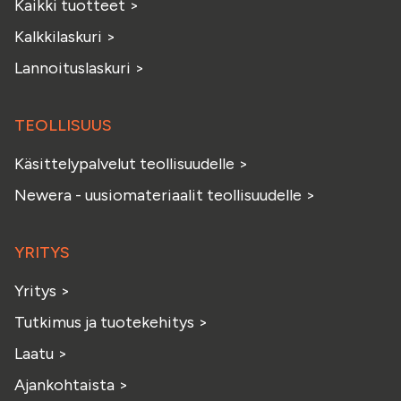
Kaikki tuotteet
>
Kalkkilaskuri
>
Lannoituslaskuri
>
TEOLLISUUS
Käsittelypalvelut teollisuudelle
>
Newera - uusiomateriaalit teollisuudelle
>
YRITYS
Yritys
>
Tutkimus ja tuotekehitys
>
Laatu
>
Ajankohtaista
>