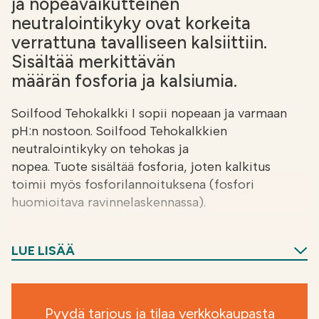
ja nopeavaikutteinen
neutralointikyky ovat korkeita
verrattuna tavalliseen kalsiittiin.
Sisältää merkittävän
määrän fosforia ja kalsiumia.
Soilfood Tehokalkki I sopii nopeaan ja varmaan
pH:n nostoon. Soilfood Tehokalkkien
neutralointikyky on tehokas ja
nopea. Tuote sisältää fosforia, joten kalkitus
toimii myös fosforilannoituksena (fosfori
huomioitava ravinnelaskennassa).
Kenelle:
Soilfood Tehokalkki I soveltuu erittäin
LUE LISÄÄ
hyvin lohkoille, joissa on alhainen pH ja alhainen
fosfori viljavuusnäytteessä. Tuote toimii hyvin
myös ylläpitokalkituksessa.
Pyydä tarjous ja tilaa verkkokaupasta