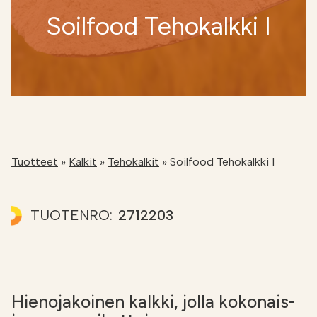
Etsi
FI
Soilfood Tehokalkki I
VERKKOKAUPPA
Tuotteet
»
Kalkit
»
Tehokalkit
»
Soilfood Tehokalkki I
TUOTENRO:
2712203
Hienojakoinen kalkki, jolla kokonais-