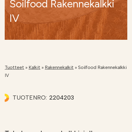
Soilfood Rakennekalkki
Etsi
FI
IV
VERKKOKAUPPA
Tuotteet
»
Kalkit
»
Rakennekalkit
»
Soilfood Rakennekalkki
IV
TUOTENRO:
2204203