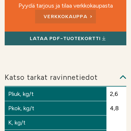
Pyydä tarjous ja tilaa verkkokaupasta
soveltuu hyvin korkean fosforiluokan peltojen
kalkitukseen.
VERKKOKAUPPA
Hyödyt:
Rakennekalkitus vähentää pellon
fosforivalumia. Tämän vuoksi kalkin sisältämää
LATAA PDF-TUOTEKORTTI
fosforia tarvitse huomioida ympäristökorvauksen
fosforitaseessa. Rakennekalkilla saadaan korjattua
savimaan mururakennetta paremmin
muokkautuvaksi maltillisilla käyttömäärillä
korkean neutralointikyvyn ansiosta. Savimaan
Katso tarkat ravinnetiedot
kalkitus on rakennekalkin ansiosta tehokasta ja
kalkituksen hinta kilpailukykyinen.
Pliuk, kg/t
2,6
Käyttö:
Soilfood Rakennekalkki IV neutraloi
Pkok, kg/t
4,8
tehokkaasti, eli tarvittava käyttömäärä on
normaalia merkittävästi pienempi. Käyttömäärä
K, kg/t
4–10 t / ha. Rakennevaikutuksen saamiseksi