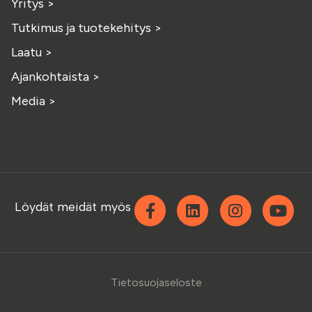
Yritys
>
Tutkimus ja tuotekehitys
>
Laatu
>
Ajankohtaista
>
Media
>
Facebook
Linkedin
Instagra
Yo
Löydät meidät myös
Tietosuojaseloste