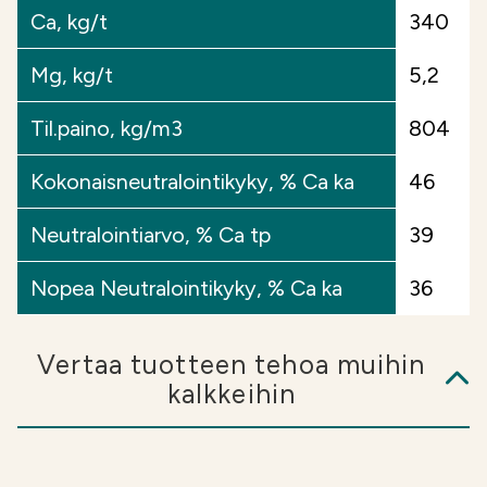
levitysmäärä minimissään 4
Ca, kg/t
340
t/ha. Soilfoodin Rakennekalkit voidaan levittää
keväällä, kesällä tai syksyllä. Rakennevaikutus
Mg, kg/t
5,2
saavutetaan savimailla, kun se muokataan hyvissä
olosuhteissa heti levityksen jälkeen.
Til.paino, kg/m3
804
Kokonaisneutralointikyky, % Ca ka
46
Lisätietoja:
Soilfoodin teettämien uuttojen
perusteella tuoteselosteen liukoinen fosfori (NAS-
Neutralointiarvo, % Ca tp
39
fosfori) kuvaa välittömästi kasveille
käyttökelpoista fosforia. Fosfori ei kuitenkaan ole
Nopea Neutralointikyky, % Ca ka
36
vesiliukoista eli huuhtoutumisherkkää.
Tuoteselosteessa esitetyn kokonaisfosforin ja
liukoisen fosforin erotus on fosforia, joka
Vertaa tuotteen tehoa muihin
vapautuu kasvien käyttöön hitaammin. Pieni osa
kalkkeihin
tästä on jäännösfosforia, joka ei ole lainkaan
kasvien käytettävissä.
Lisätietoja fosforista >