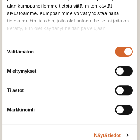
alan kumppaneillemme tietoja siitä, miten käytät
sivustoamme. Kumppanimme voivat yhdistää näitä
tietoja muihin tietoihin, joita olet antanut heille tai joita on
kerätty, kun olet käyttänyt heidän palvelujaan.
Suostumuksen
Välttämätön
valinta
Soilfood Tehokalkki I
Mieltymykset
PÄÄSTÖT:
14 kg CO2-ekv./t
ALKUPERÄMAA:
Suomi
Tilastot
Hienojakoinen kalkki, jolla kokonais- ja
nopeavaikutteinen neutralointikyky ovat korkeita
Markkinointi
verrattuna tavalliseen kalsiittiin.
Sisältää merkittävän mää…
Näytä tiedot
Tuotesivulle >