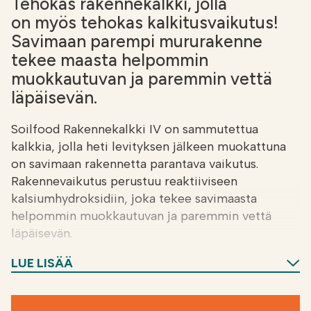
Tehokas rakennekalkki, jolla
on myös tehokas kalkitusvaikutus!
Savimaan parempi mururakenne
tekee maasta helpommin
muokkautuvan ja paremmin vettä
läpäisevän.
Soilfood Rakennekalkki IV on sammutettua
kalkkia, jolla heti levityksen jälkeen muokattuna
on savimaan rakennetta parantava vaikutus.
Rakennevaikutus perustuu reaktiiviseen
kalsiumhydroksidiin, joka tekee savimaasta
helpommin muokkautuvan ja paremmin vettä
läpäisevän.
LUE LISÄÄ
Kenelle:
Soilfood Rakennekalkki
sopii savimaille sekä huonorakenteisille ja
huonosti muokkautuville savisille lohkoille. Tuote