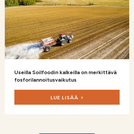
Useilla Soilfoodin kalkeilla on merkittävä
fosforilannoitus­vaikutus
LUE LISÄÄ