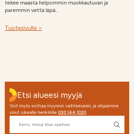
tekee maasta helpommin muokkautuvan ja
paremmin vettä läpä…
Tuotesivulle >
Etsi alueesi myyjä
Voit myös soittaa myynnin vaihteeseen, ja ohjaamme
sinut oikealle henkilölle
020 144 1020