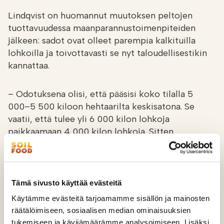
Lindqvist on huomannut muutoksen peltojen
tuottavuudessa maanparannustoimenpiteiden
jälkeen: sadot ovat olleet parempia kalkituilla
lohkoilla ja toivottavasti se nyt taloudellisestikin
kannattaa.
– Odotuksena olisi, että pääsisi koko tilalla 5
000–5 500 kiloon hehtaarilta keskisatona. Se
vaatii, että tulee yli 6 000 kilon lohkoja
paikkaamaan 4 000 kilon lohkoja. Sitten
mielellään yritetään parantaa niitä 4 000 kilon
lohkoja, että nekin tuottaisivat satoa enemmän
jatkossa.
Tämä sivusto käyttää evästeitä
Rohkeasti kokeilemaan uusia
Käytämme evästeitä tarjoamamme sisällön ja mainosten
viljelymenetelmiä
räätälöimiseen, sosiaalisen median ominaisuuksien
tukemiseen ja kävijämäärämme analysoimiseen. Lisäksi