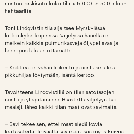
nostaa keskisato
koko tilalla 5 000–5 500 kiloon
hehtaarilta.
Toni Lindqvistin tila sijaitsee Myrskylässä
kirkonkylän kupeessa. Viljelyssä hänellä on
melkein kaikkia puimurikasveja öljypellavaa ja
hamppua lukuun ottamatta.
– Kaikkea on vähän kokeiltu ja niistä se alkaa
pikkuhiljaa löytymään, isäntä kertoo.
Tavoitteena Lindqvistillä on tilan satotasojen
nosto ja ylläpitäminen. Haastetta viljelyyn tuo
maalaji: lähes kaikki tilan maat ovat savimaita.
– Savi tekee sen, ettei maat siedä kovia
kertasateita. Toisaalta savimaa osaa myös kuivua,