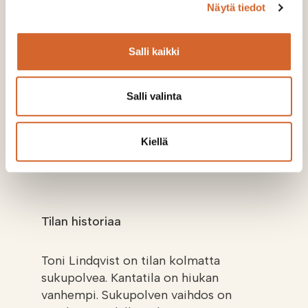
Näytä tiedot
tai on muuten vaikeasti muokkautuvat maat, niin
kannattaa ainakin tutkia se viljavuus, että onko
sen puoleen mahdollisuutta ottaa kalkkia peltoon
Salli kaikki
ja kokeilee sitten ”perinteisen kalkin” sijaan jotain
muuta, Lindqvist kehottaa pohtimaan
vaihtoehtoja.
Salli valinta
Toni Lindqvist on käyttänyt
Soilfood
Kiellä
Rakennekalkkia
.
Tilan historiaa
Toni Lindqvist on tilan kolmatta
sukupolvea. Kantatila on hiukan
vanhempi. Sukupolven vaihdos on