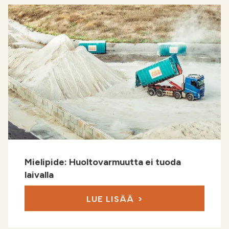
Mielipide: Huoltovarmuutta ei tuoda
laivalla
LUE LISÄÄ