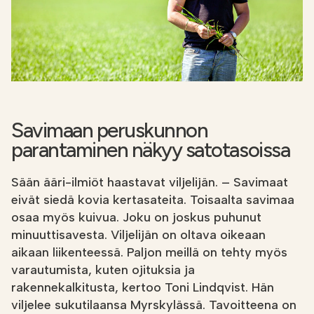
Etsi
FI
VERKKOKAUPPA
Savimaan peruskunnon
parantaminen näkyy satotasoissa
Sään ääri-ilmiöt haastavat viljelijän. – Savimaat
eivät siedä kovia kertasateita. Toisaalta savimaa
osaa myös kuivua. Joku on joskus puhunut
minuuttisavesta. Viljelijän on oltava oikeaan
aikaan liikenteessä. Paljon meillä on tehty myös
varautumista, kuten ojituksia ja
rakennekalkitusta, kertoo Toni Lindqvist. Hän
viljelee sukutilaansa Myrskylässä. Tavoitteena on