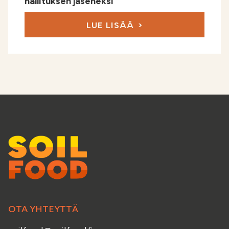
hallituksen jäseneksi
LUE LISÄÄ
OTA YHTEYTTÄ