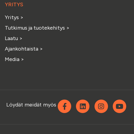
YRITYS
Yritys
>
Tutkimus ja tuotekehitys
>
Laatu
>
Ajankohtaista
>
Media
>
Facebook
Linkedin
Instagra
Yo
Löydät meidät myös