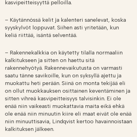
kasvipeitteisyyttä pelloilla.
– Käytännössä kelit ja kalenteri sanelevat, koska
syyskylvöt loppuvat. Siihen asti yritetään, kun
keliä riittää, isäntä selventää.
– Rakennekalkkia on käytetty tilalla normaaliin
kalkitukseen ja sitten on haettu sitä
rakennehyötyä. Rakennevaikutusta on varmasti
saatu tänne savikoille, kun on syksyllä ajettu ja
muokattu heti perään. Siinä on monta tekijää eli
on ollut muokkauksen osittainen keventäminen ja
sitten vihreä kasvipeitteisyys talvisinkin. Ei ole
enää niin vaikeasti muokattavia maita eikä ehkä
ole enää niin minuutin kiire eli maat eivät ole enää
niin minuuttisavia, Lindqvist kertoo havainnoistaan
kalkituksen jälkeen.