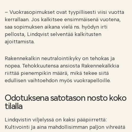
– Vuokrasopimukset ovat tyypillisesti viisi vuotta
kerrallaan. Jos kalkitsee ensimmäisenä vuotena,
saa sopimuksen aikana vielä ns. hyödyn irti
pellosta, Lindqvist selventää kalkitusten
ajoittamista.
Rakennekalkin neutralointikyky on tehokas ja
nopea. Tehokkuutensa ansiosta Rakennekalkkia
riittää pienempikin määrä, mikä tekee siitä
edullisen vaihtoehdon myös vuokrapelloille.
Odotuksena satotason nosto koko
tilalla
Lindqvistin viljelyssä on kaksi pääpiirrettä:
Kultivointi ja aina mahdollisimman paljon vihreätä