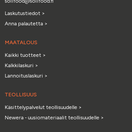
soilfood@soilfood.fi
Laskutustiedot
>
Anna palautetta
>
MAATALOUS
Kaikki tuotteet
>
Kalkkilaskuri
>
Lannoituslaskuri
>
TEOLLISUUS
Käsittelypalvelut teollisuudelle
>
Newera - uusiomateriaalit teollisuudelle
>