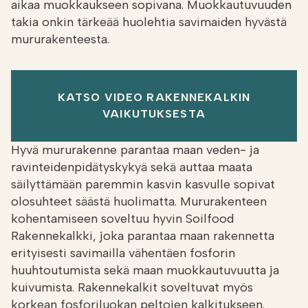
aikaa muokkaukseen sopivana. Muokkautuvuuden
takia onkin tärkeää huolehtia savimaiden hyvästä
mururakenteesta.
KATSO VIDEO RAKENNEKALKIN
VAIKUTUKSESTA
Hyvä mururakenne parantaa maan veden- ja
ravinteidenpidätyskykyä sekä auttaa maata
säilyttämään paremmin kasvin kasvulle sopivat
olosuhteet säästä huolimatta. Mururakenteen
kohentamiseen soveltuu hyvin Soilfood
Rakennekalkki, joka parantaa maan rakennetta
erityisesti savimailla vähentäen fosforin
huuhtoutumista sekä maan muokkautuvuutta ja
kuivumista. Rakennekalkit soveltuvat myös
korkean fosforiluokan peltojen kalkitukseen.