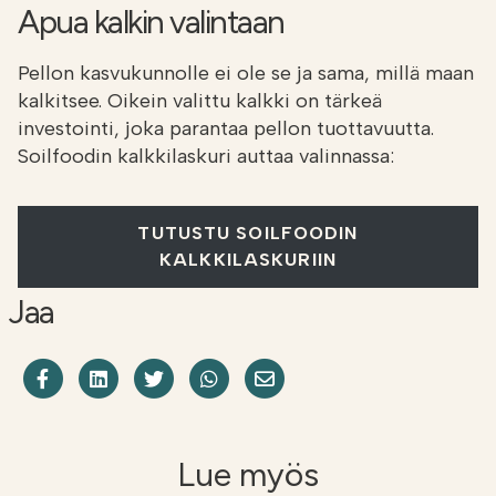
Apua kalkin valintaan
Pellon kasvukunnolle ei ole se ja sama, millä maan
kalkitsee. Oikein valittu kalkki on tärkeä
investointi, joka parantaa pellon tuottavuutta.
Soilfoodin kalkkilaskuri auttaa valinnassa:
TUTUSTU SOILFOODIN
KALKKILASKURIIN
Jaa
Jaa Facebookissa
Share on LinkedIn
Jaa Twitterissä
Jaa WhatsAppissa
Share on Email
Lue myös