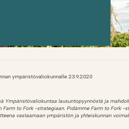
nnan ympäristövaliokunnalle 23.9.2020
tää Ympäristövaliokuntaa lausuntopyynnöstä ja mahdol
n Farm to Fork -strategiaan. Pidämme Farm to Fork -s
oitteena vastaamaan ympäristön ja yhteiskunnan voim