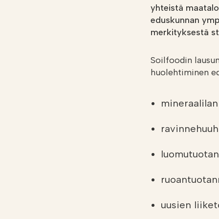
yhteistä maatal
eduskunnan ympä
merkityksestä st
Soilfoodin lausu
huolehtiminen edi
mineraalila
ravinnehuuh
luomutuotan
ruoantuotan
uusien liike