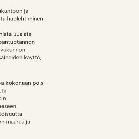
vukuntoon ja
a huolehtiminen
ista uusista
uoantuotannon
svukunnon
aineiden käyttö,
pa kokonaan pois
tta
kin
teeseen
toisuutta
en määrää ja