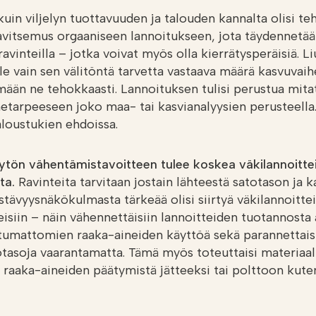
uin viljelyn tuottavuuden ja talouden kannalta olisi te
avitsemus orgaaniseen lannoitukseen, jota täydennetä
 ravinteilla – jotka voivat myös olla kierrätysperäisiä. Li
ille vain sen välitöntä tarvetta vastaava määrä kasvuvaih
ään ne tehokkaasti. Lannoituksen tulisi perustua mita
etarpeeseen joko maa- tai kasvianalyysien perusteella.
loustukien ehdoissa.
ytön vähentämistavoitteen tulee koskea väkilannoitteit
ta.
Ravinteita tarvitaan jostain lähteestä satotason ja
tävyysnäkökulmasta tärkeää olisi siirtyä väkilannoittei
eisiin – näin vähennettäisiin lannoitteiden tuotannosta
utumattomien raaka-aineiden käyttöä sekä parannettais
tasoja vaarantamatta. Tämä myös toteuttaisi materiaal
 raaka-aineiden päätymistä jätteeksi tai polttoon kuten