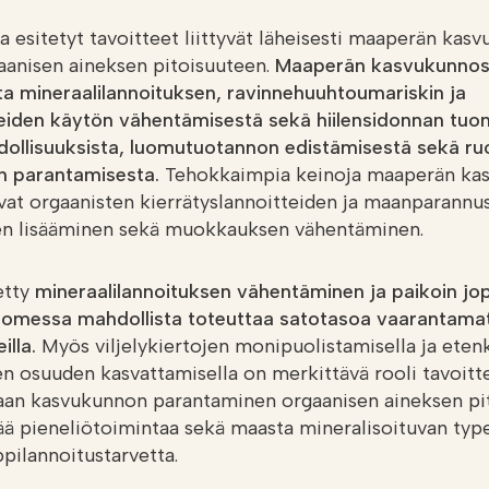
a esitetyt tavoitteet liittyvät läheisesti maaperän kas
anisen aineksen pitoisuuteen.
Maaperän kasvukunnost
ita mineraalilannoituksen, ravinnehuuhtoumariskin ja
eiden käytön vähentämisestä sekä hiilensidonnan tuom
dollisuuksista, luomutuotannon edistämisestä sekä r
 parantamisesta.
Tehokkaimpia keinoja maaperän ka
at orgaanisten kierrätyslannoitteiden ja maanparannus
den lisääminen sekä muokkauksen vähentäminen.
etty
mineraalilannoituksen vähentäminen ja paikoin jo
uomessa mahdollista toteuttaa satotasoa vaarantama
illa.
Myös viljelykiertojen monipuolistamisella ja eten
en osuuden kasvattamisella on merkittävä rooli tavoit
aan kasvukunnon parantaminen orgaanisen aineksen pi
sää pieneliötoimintaa sekä maasta mineralisoituvan typ
pilannoitustarvetta.