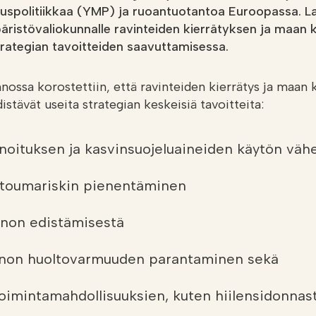
ouspolitiikkaa (YMP) ja ruoantuotantoa Euroopassa. 
ristövaliokunnalle ravinteiden kierrätyksen ja maan
rategian tavoitteiden saavuttamisessa.
nnossa korostettiin, että ravinteiden kierrätys ja maan
stävät useita strategian keskeisiä tavoitteita:
nnoituksen ja kasvinsuojeluaineiden käytön vä
toumariskin pienentäminen
non edistämisestä
non huoltovarmuuden parantaminen sekä
toimintamahdollisuuksien, kuten hiilensidonnas