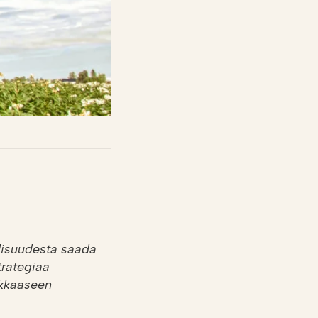
lisuudesta saada
trategiaa
akkaaseen