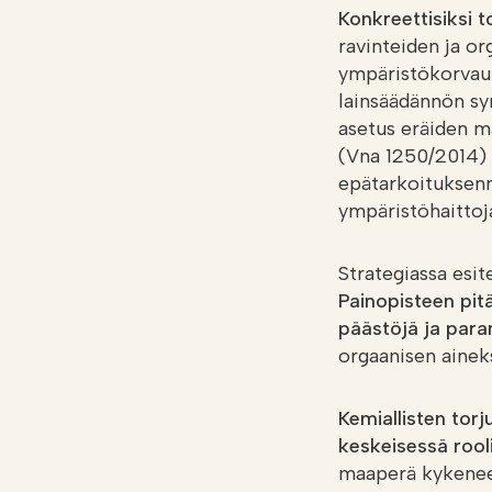
Konkreettisiksi t
ravinteiden ja o
ympäristökorvauk
lainsäädännön sy
asetus eräiden m
(Vna 1250/2014)
epätarkoituksenm
ympäristöhaittoj
Strategiassa esit
Painopisteen pit
päästöjä ja par
orgaanisen aineks
Kemiallisten to
keskeisessä rool
maaperä kykenee 