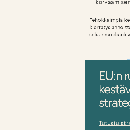
korvaamisen
Tehokkaimpia ke
kierrätyslannoit
sekä muokkaukse
EU:n r
kestäv
strate
Tutustu str