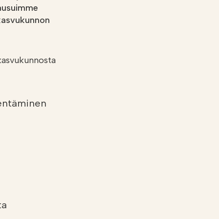
Lausuimme
 kasvukunnon
 kasvukunnosta
hentäminen
ta