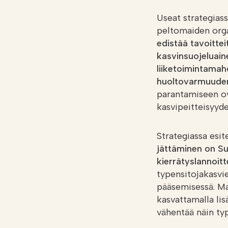
Useat strategiass
peltomaiden orga
edistää tavoitte
kasvinsuojeluain
liiketoimintamah
huoltovarmuuden
parantamiseen ov
kasvipeitteisyy
Strategiassa esit
jättäminen on S
kierrätyslannoitte
typensitojakasvi
pääsemisessä. M
kasvattamalla li
vähentää näin typ