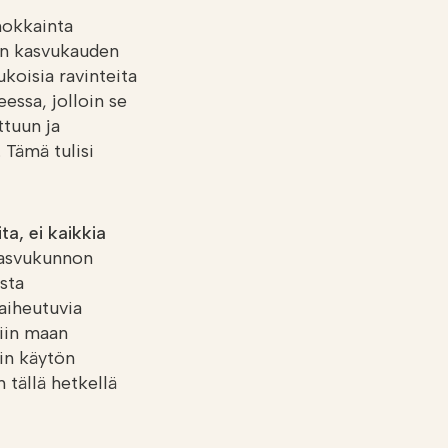
hokkainta
än kasvukauden
ukoisia ravinteita
eessa, jolloin se
ttuun ja
 Tämä tulisi
a, ei kaikkia
 kasvukunnon
sta
 aiheutuvia
iin maan
in käytön
 tällä hetkellä