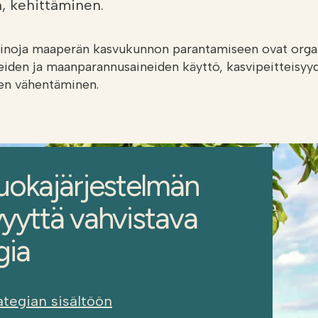
, kehittäminen.
inoja maaperän kasvukunnon parantamiseen ovat orga
teiden ja maanparannusaineiden käyttö, kasvipeitteisyy
n vähentäminen.
uokajärjestelmän
yyttä vahvistava
gia
ategian sisältöön