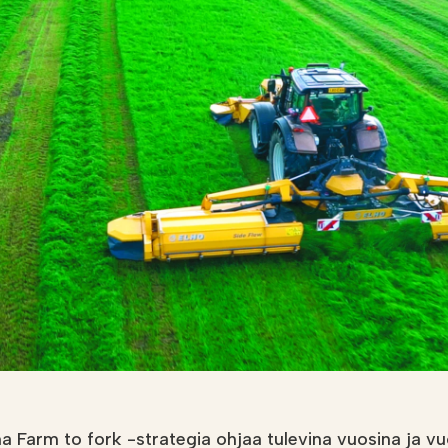
i
Soilfoodin
verkkokauppa
a Farm to fork -strategia ohjaa tulevina vuosina ja 