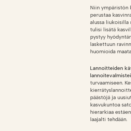
Niin ympäristön k
perustaa kasvinr
alussa liukoisilla
tulisi lisätä kasv
pystyy hyödyntäm
laskettuun ravinn
huomioida maata
Lannoitteiden kä
lannoitevalmistei
turvaamiseen. Kes
kierrätyslannoitt
päästöjä ja uusi
kasvukuntoa sato
hierarkiaa estäen
laajalti tehdään.