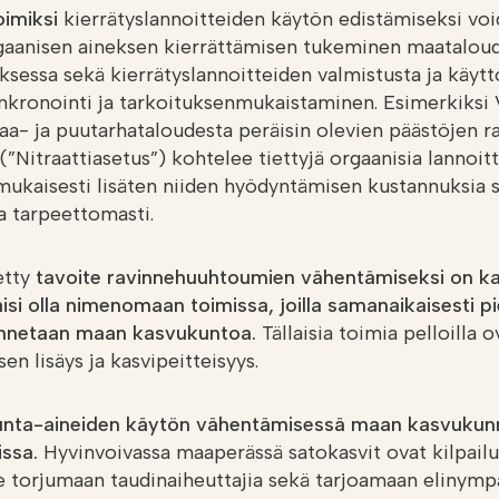
oimiksi
kierrätyslannoitteiden käytön edistämiseksi voi
rgaanisen aineksen kierrättämisen tukeminen maatalou
sessa sekä kierrätyslannoitteiden valmistusta ja käyt
nkronointi ja tarkoituksenmukaistaminen. Esimerkiksi
aa- ja puutarhataloudesta peräisin olevien päästöjen r
(”Nitraattiasetus”) kohtelee tiettyjä orgaanisia lannoitt
ukaisesti lisäten niiden hyödyntämisen kustannuksia 
a tarpeettomasti.
etty
tavoite ravinnehuuhtoumien vähentämiseksi on ka
äisi olla nimenomaan toimissa, joilla samanaikaisesti 
annetaan maan kasvukuntoa.
Tällaisia toimia pelloilla
en lisäys ja kasvipeitteisyys.
rjunta-aineiden käytön vähentämisessä maan kasvukun
issa.
Hyvinvoivassa maaperässä satokasvit ovat kilpailu
torjumaan taudinaiheuttajia sekä tarjoamaan elinympä