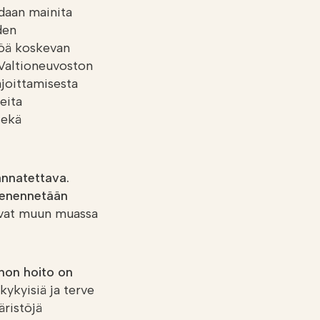
daan mainita
den
töä koskevan
 Valtioneuvoston
ajoittamisesta
eita
sekä
nnatettava.
pienennetään
 ovat muun muassa
non hoito on
kykyisiä ja terve
ristöjä