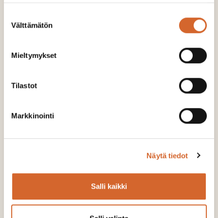
Suostumuksen
Mielipide: Huoltovarmuutta ei tuoda
Välttämätön
valinta
laivalla
LUE LISÄÄ
Mieltymykset
Tilastot
Markkinointi
Näytä tiedot
Salli kaikki