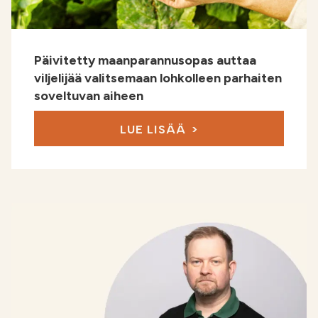
Päivitetty maanparannusopas auttaa
viljelijää valitsemaan lohkolleen parhaiten
soveltuvan aiheen
LUE LISÄÄ