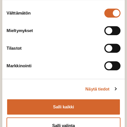
Suostumuksen
Välttämätön
valinta
Päivitetty maanparannusopas auttaa
viljelijää valitsemaan lohkolleen parhaiten
Mieltymykset
soveltuvan aiheen
LUE LISÄÄ
Tilastot
Markkinointi
Näytä tiedot
Salli kaikki
Salli valinta