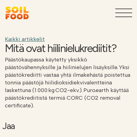
Maatalous
T
Kaikki artikkelit
Mitä ovat hiilinielukrediitit?
Sivuvirtojen käsittelypalvelut
T
Päästökaupassa käytetty yksikkö
teollisuudelle
päästövähennyksille ja hiilinielujen lisäyksille. Yksi
päästökrediitti vastaa yhtä ilmakehästä poistettua
Tuotteet teollisuudelle
tonnia päästöjä hiilidioksidiekvivalentteina
T
laskettuna (1 000 kg CO2-ekv.). Puro.earth käyttää
päästökrediitistä termiä CORC (CO2 removal
Miksi Soilfood?
T
certificate).
Ota yhteyttä
Jaa