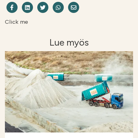
Etsi
FI
Jaa Facebookissa
Share on LinkedIn
Jaa Twitterissä
Jaa WhatsAppissa
Share on Email
Click me
VERKKOKAUPPA
Lue myös