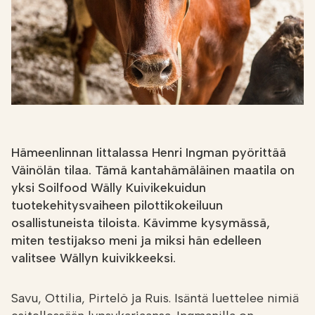
Etsi
FI
VERKKOKAUPPA
Hämeenlinnan Iittalassa Henri Ingman pyörittää
Väinölän tilaa. Tämä kantahämäläinen
maatila o
n
yksi Soilfood Wälly Kuivikekuidun
tuotekehitysvaiheen pilottikokeiluun
osallistuneista tiloista. Kävimme kysymässä,
miten testijakso meni ja miksi hän edelleen
valitsee Wällyn kuivikkeeksi.
Savu, Ottilia, Pirtelö ja Ruis. Isäntä luettelee nimiä