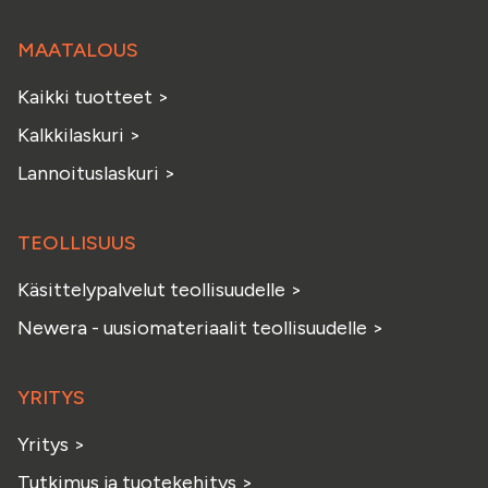
MAATALOUS
Kaikki tuotteet
>
Kalkkilaskuri
>
Lannoituslaskuri
>
TEOLLISUUS
Käsittelypalvelut teollisuudelle
>
Newera - uusiomateriaalit teollisuudelle
>
YRITYS
Yritys
>
Tutkimus ja tuotekehitys
>