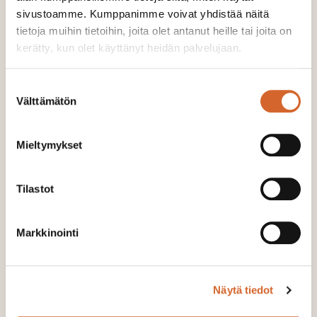
sivustoamme. Kumppanimme voivat yhdistää näitä
Katso videolta Henri Ingmanin
tietoja muihin tietoihin, joita olet antanut heille tai joita on
ajatuksia Wälly Kuivikekuidusta:
kerätty, kun olet käyttänyt heidän palvelujaan.
Nähdäksesi tämän videon, hyväksy
tilasto- ja
Suostumuksen
markkinointi-evästeet
.
Välttämätön
valinta
Jaa
Mieltymykset
Jaa Facebookissa
Share on LinkedIn
Jaa Twitterissä
Jaa WhatsAppissa
Share on Email
Tilastot
Lue myös
Markkinointi
Näytä tiedot