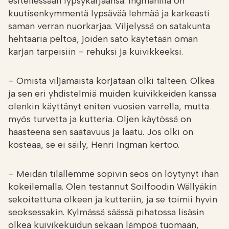
esitellessään lypsykarjaansa. Ingmanilla on
kuutisenkymmentä lypsävää lehmää ja karkeasti
saman verran nuorkarjaa. Viljelyssä on satakunta
hehtaaria peltoa, joiden sato käytetään oman
karjan tarpeisiin – rehuksi ja kuivikkeeksi.
– Omista viljamaista korjataan olki talteen. Olkea
ja sen eri yhdistelmiä muiden kuivikkeiden kanssa
olenkin käyttänyt eniten vuosien varrella, mutta
myös turvetta ja kutteria. Oljen käytössä on
haasteena sen saatavuus ja laatu. Jos olki on
kosteaa, se ei säily, Henri Ingman kertoo.
– Meidän tilallemme sopivin seos on löytynyt ihan
kokeilemalla. Olen testannut Soilfoodin Wällyäkin
sekoitettuna olkeen ja kutteriin, ja se toimii hyvin
seoksessakin. Kylmässä säässä pihatossa lisäsin
olkea kuivikekuidun sekaan lämpöä tuomaan,