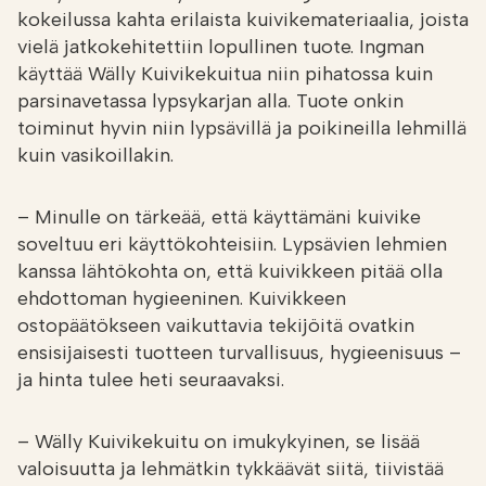
kokeilussa kahta erilaista kuivikemateriaalia, joista
vielä jatkokehitettiin lopullinen tuote. Ingman
käyttää Wälly Kuivikekuitua niin pihatossa kuin
parsinavetassa lypsykarjan alla. Tuote onkin
toiminut hyvin niin lypsävillä ja poikineilla lehmillä
kuin vasikoillakin.
– Minulle on tärkeää, että käyttämäni kuivike
soveltuu eri käyttökohteisiin. Lypsävien lehmien
kanssa lähtökohta on, että kuivikkeen pitää olla
ehdottoman hygieeninen. Kuivikkeen
ostopäätökseen vaikuttavia tekijöitä ovatkin
ensisijaisesti tuotteen turvallisuus, hygieenisuus –
ja hinta tulee heti seuraavaksi.
– Wälly Kuivikekuitu on imukykyinen, se lisää
valoisuutta ja lehmätkin tykkäävät siitä, tiivistää