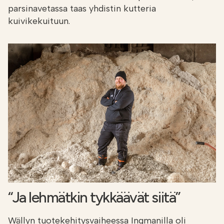
parsinavetassa taas yhdistin kutteria
kuivikekuituun.
“Ja lehmätkin tykkäävät siitä”
Wällyn tuotekehitysvaiheessa Ingmanilla oli