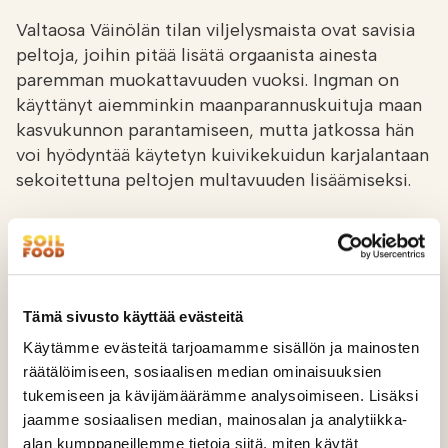
Valtaosa Väinölän tilan viljelysmaista ovat savisia
peltoja, joihin pitää lisätä orgaanista ainesta
paremman muokattavuuden vuoksi. Ingman on
käyttänyt aiemminkin maanparannuskuituja maan
kasvukunnon parantamiseen, mutta jatkossa hän
voi hyödyntää käytetyn kuivikekuidun karjalantaan
sekoitettuna peltojen multavuuden lisäämiseksi.
Kuivikekuitu on erinomaista levitettäväksi
peltomaahan kasvattamaan maan hiilivarastoa,
kun se on käytetty ensin kuivikkeena.
Kuivikekuidun raaka-aineita käytetään myös
Tämä sivusto käyttää evästeitä
maanparannuskuitujen raaka-aineina.
Käytämme evästeitä tarjoamamme sisällön ja mainosten
räätälöimiseen, sosiaalisen median ominaisuuksien
– Kuivikekuitu on hienojakoista, joten sen
tukemiseen ja kävijämäärämme analysoimiseen. Lisäksi
levittäminen on helppoa ja tasaista.
jaamme sosiaalisen median, mainosalan ja analytiikka-
alan kumppaneillemme tietoja siitä, miten käytät