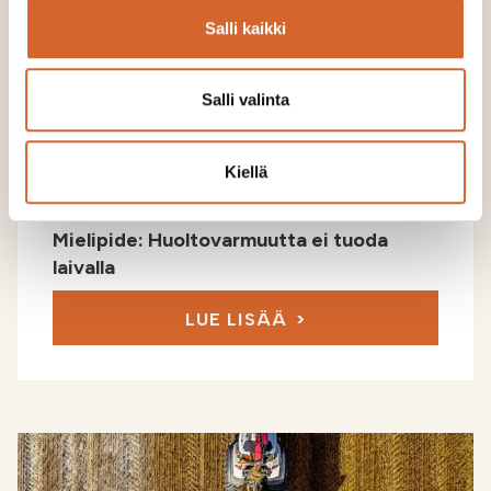
Salli kaikki
Salli valinta
Kiellä
Mielipide: Huoltovarmuutta ei tuoda
laivalla
LUE LISÄÄ