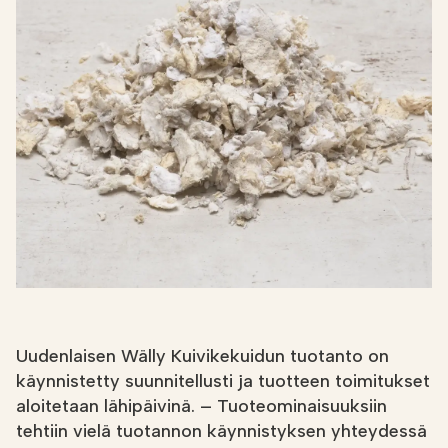
Etsi
FI
VERKKOKAUPPA
Uudenlaisen Wälly Kuivikekuidun tuotanto on
käynnistetty suunnitellusti ja tuotteen toimitukset
aloitetaan lähipäivinä. – Tuoteominaisuuksiin
tehtiin vielä tuotannon käynnistyksen yhteydessä