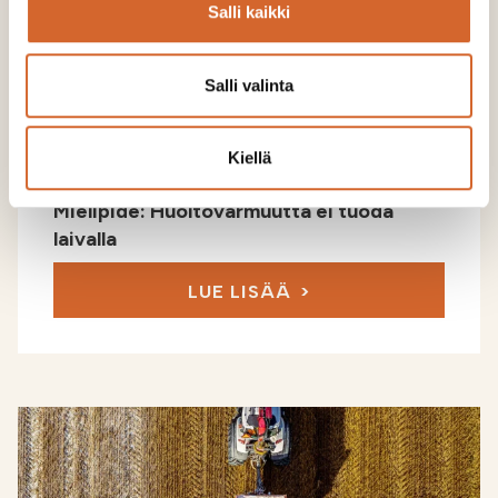
Salli kaikki
Salli valinta
Kiellä
Mielipide: Huoltovarmuutta ei tuoda
laivalla
LUE LISÄÄ