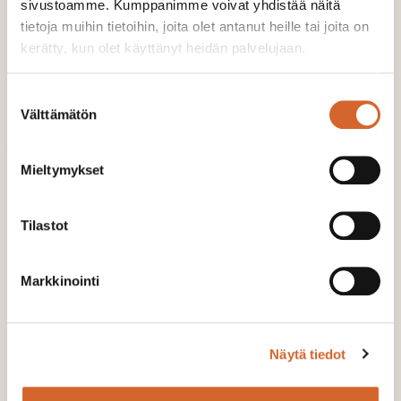
sivustoamme. Kumppanimme voivat yhdistää näitä
040 861 9668
tietoja muihin tietoihin, joita olet antanut heille tai joita on
aki.laaksonen@soilfood.fi
kerätty, kun olet käyttänyt heidän palvelujaan.
Suostumuksen
Välttämätön
valinta
Jaa
Mieltymykset
Jaa Facebookissa
Share on LinkedIn
Jaa Twitterissä
Jaa WhatsAppissa
Share on Email
Tilastot
Lue myös
Markkinointi
Näytä tiedot