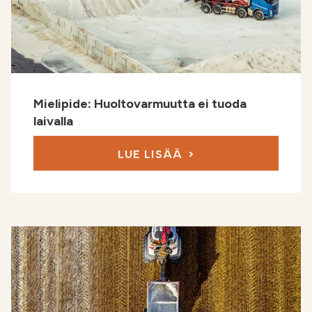
Mielipide: Huoltovarmuutta ei tuoda
laivalla
LUE LISÄÄ