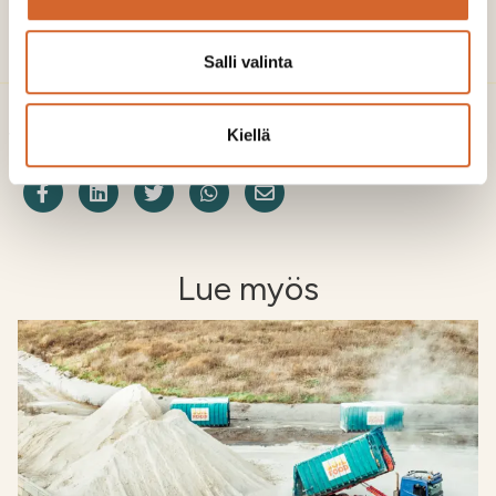
Salli valinta
Jaa
Kiellä
Jaa Facebookissa
Share on LinkedIn
Jaa Twitterissä
Jaa WhatsAppissa
Share on Email
Lue myös