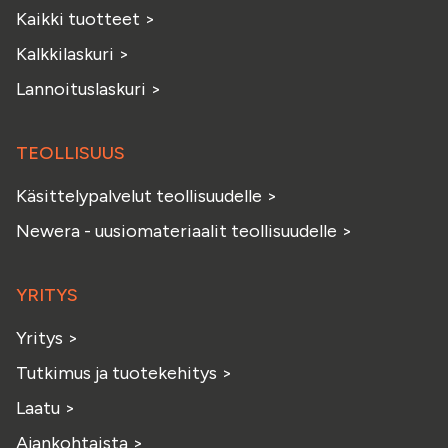
Kaikki tuotteet
>
Kalkkilaskuri
>
Lannoituslaskuri
>
TEOLLISUUS
Käsittelypalvelut teollisuudelle
>
Newera - uusiomateriaalit teollisuudelle
>
YRITYS
Yritys
>
Tutkimus ja tuotekehitys
>
Laatu
>
Ajankohtaista
>