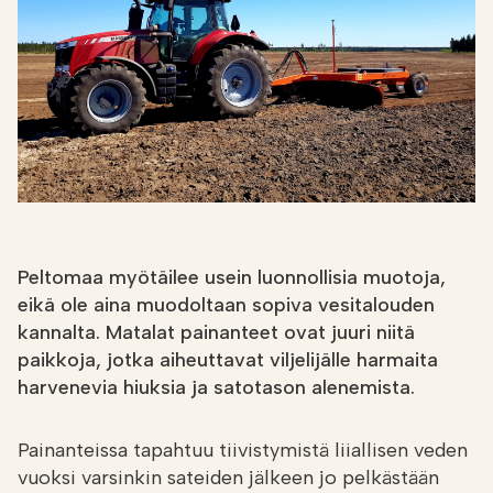
Etsi
FI
VERKKOKAUPPA
Peltomaa myötäilee usein luonnollisia muotoja,
eikä ole aina muodoltaan sopiva vesitalouden
kannalta. Matalat painanteet ovat juuri niitä
paikkoja, jotka aiheuttavat viljelijälle harmaita
harvenevia hiuksia ja satotason alenemista.
Painanteissa tapahtuu tiivistymistä liiallisen veden
vuoksi varsinkin sateiden jälkeen jo pelkästään