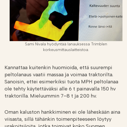
Sami Nivala hyödyntää lanauksessa Trimblen
korkeusmittauslaitteistoa.
Kannattaa kuitenkin huomioida, että suurempi
peltolanaus vaatii massaa ja voimaa traktorilta.
Sanoisin, ettei esimerkiksi tuota MPH peltolanaa
ole tehty käytettäväksi alle 6 t painavalla 150 hv
traktorilla. Mieluummin 7–8 t ja 200 hv.
Oman kaluston hankkiminen ei ole läheskään aina
viisasta, sillä tähänkin toimenpiteeseen löytyy
urakoitsijoita, jotka toimivat koko Suomen