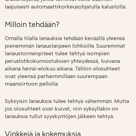
laajuisesti automaattikorkeusohjatulla kalustolla.
Milloin tehdään?
Omalla tilalla lanauksia tehdään keväällä yleensä
pienemmän lanaustarpeen lohkoille. Suuremmat
lanaustoimenpiteet tulee tehtyä isompien
peruslohkokunnostuksien yhteydessä, kuivana
aikana heinä-elokuu aikana. Tällöin olosuhteet
ovat yleensä parhaimmillaan suurempaan
maansiirtoon pellolla.
Syksyisin lanauksia tulee tehtyä vähemmän. Mutta
jos olosuhteet ovat kuivat, niin syksylläkin on
lanauksia tullut syyskyntöjen jälkeen tehtyä.
Vinkkejä ja kokemuksia