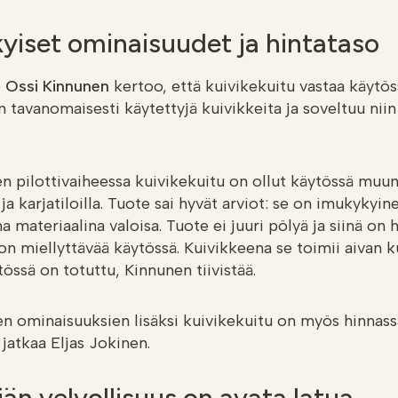
kyiset ominaisuudet ja hintataso
ö
Ossi Kinnunen
kertoo, että kuivikekuitu vastaa käytös
 tavanomaisesti käytettyjä kuivikkeita ja soveltuu niin 
n pilottivaiheessa kuivikekuitu on ollut käytössä muu
 ja karjatiloilla. Tuote sai hyvät arviot: se on imukykyi
a materiaalina valoisa. Tuote ei juuri pölyä ja siinä on
on miellyttävää käytössä. Kuivikkeena se toimii aivan 
össä on totuttu, Kinnunen tiivistää.
en ominaisuuksien lisäksi kuivikekuitu on myös hinnass
 jatkaa Eljas Jokinen.
jän velvollisuus on avata latua