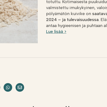
totuttu. Kotimaisesta puukuidu
valmistettu imukykyinen, valois
pölyämätön kuivike on
saatava
2024 – ja tulevaisuudessa
. El
antaa hygieenisen ja puhtaan al
Lue lisää >
okissa
e on LinkedIn
Jaa Twitterissä
Jaa WhatsAppissa
Share on Email