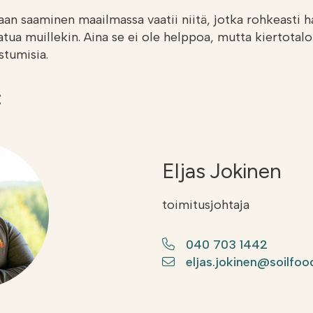
an saaminen maailmassa vaatii niitä, jotka rohkeasti h
latua muillekin. Aina se ei ole helppoa, mutta kiertotal
stumisia.
:
Eljas Jokinen
toimitusjohtaja
040 703 1442
eljas.jokinen@soilfood