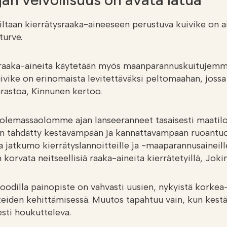
iltaan kierrätysraaka-aineeseen perustuva kuivike on ai
turve.
 raaka-aineita käytetään myös maanparannuskuitujemm
ivike on erinomaista levitettäväksi peltomaahan, jossa
arastoa, Kinnunen kertoo.
emassaolomme ajan lanseeranneet tasaisesti maatiloi
a on tähdätty kestävämpään ja kannattavampaan ruoantu
a jatkumo kierrätyslannoitteille ja -maaparannusaineill
orvata neitseellisiä raaka-aineita kierrätetyillä, Joki
foodilla painopiste on vahvasti uusien, nykyistä korke
teiden kehittämisessä. Muutos tapahtuu vain, kun kestä
sti houkutteleva.