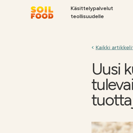
Käsittelypalvelut
teollisuudelle
Suosittelemme
Kaikki artikkeli
Uusi k
tuleva
Soilfood Newera
Palvelut
kiertotalouskalkit
metsäteollisuu
tuottaj
teollisuudelle