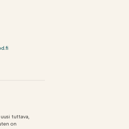
d.fi
uusi tuttava,
uten on