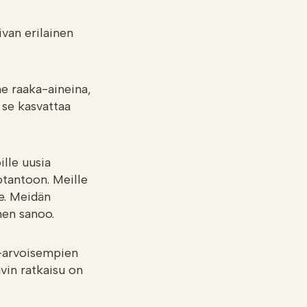
van erilainen
e raaka-aineina,
 se kasvattaa
lle uusia
otantoon. Meille
e. Meidän
nen sanoo.
a-arvoisempien
vin ratkaisu on