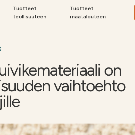
Tuotteet
Tuotteet
teollisuuteen
maatalouteen
Maat
Sivuv
t
teoll
uivikemateriaali on
Tuott
Miksi
isuuden vaihtoehto
Ota yhteyttä
Ota 
delle
ille