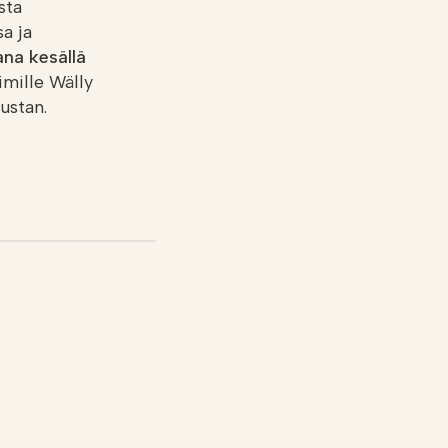
sta
a ja
na kesällä
äimille Wälly
ustan.