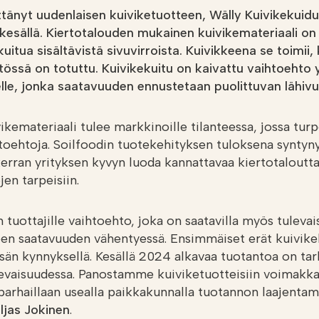
ttänyt uudenlaisen kuiviketuotteen, Wälly Kuivikekuidu
ukesällä. Kiertotalouden mukainen kuivikemateriaali on 
uitua sisältävistä sivuvirroista. Kuivikkeena se toimii,
össä on totuttu. Kuivikekuitu on kaivattu vaihtoehto y
elle, jonka saatavuuden ennustetaan puolittuvan lähivu
kemateriaali tulee markkinoille tilanteessa, jossa turp
toehtoja. Soilfoodin tuotekehityksen tuloksena syntyny
kerran yrityksen kyvyn luoda kannattavaa kiertotaloutta
jen tarpeisiin.
tuottajille vaihtoehto, joka on saatavilla myös tulevai
een saatavuuden vähentyessä. Ensimmäiset erät kuivike
sän kynnyksellä. Kesällä 2024 alkavaa tuotantoa on tar
levaisuudessa. Panostamme kuiviketuotteisiin voimakkaa
rhaillaan usealla paikkakunnalla tuotannon laajentam
ljas Jokinen
.