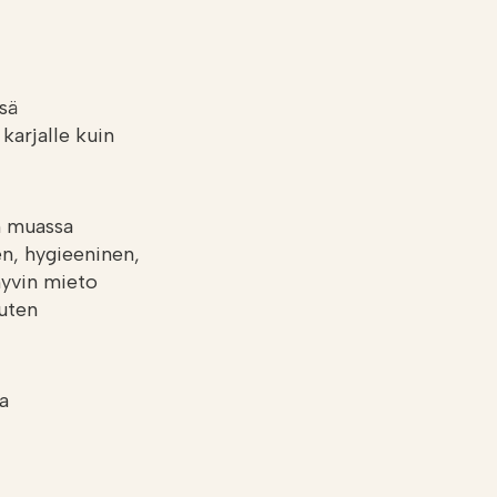
sä
karjalle kuin
n muassa
nen, hygieeninen,
 hyvin mieto
kuten
a