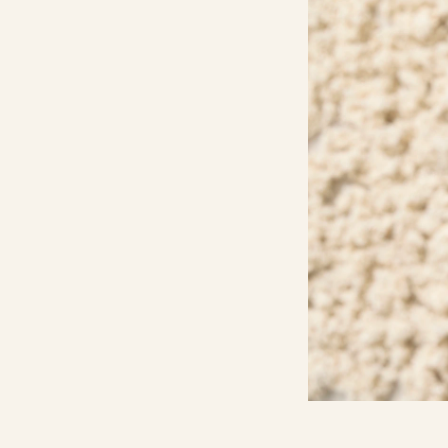
Kalkkilaskuri
Lannoituslaskur