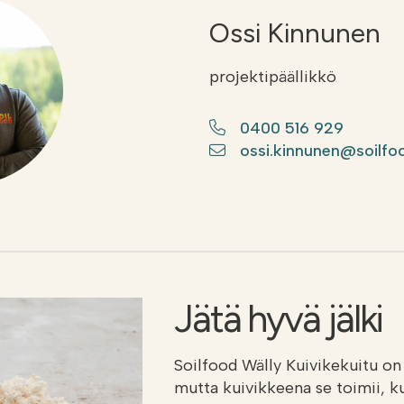
Ossi Kinnunen
projektipäällikkö
0400 516 929
ossi.kinnunen@soilfoo
Jätä hyvä jälki
Soilfood Wälly Kuivikekuitu on 
mutta kuivikkeena se toimii, k