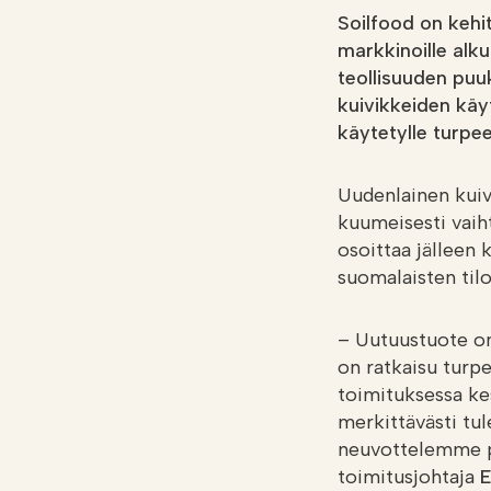
Soilfood on kehi
markkinoille alk
teollisuuden puuk
kuivikkeiden käyt
käytetylle turpe
Uudenlainen kuivi
kuumeisesti vaih
osoittaa jälleen 
suomalaisten tilo
– Uutuustuote on 
on ratkaisu turp
toimituksessa ke
merkittävästi tu
neuvottelemme pa
toimitusjohtaja
E