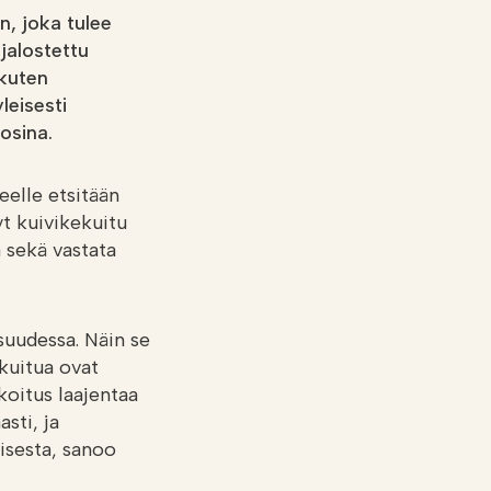
n, joka tulee
jalostettu
 kuten
leisesti
osina.
eelle etsitään
t kuivikekuitu
 sekä vastata
suudessa. Näin se
kuitua ovat
koitus laajentaa
sti, ja
isesta, sanoo