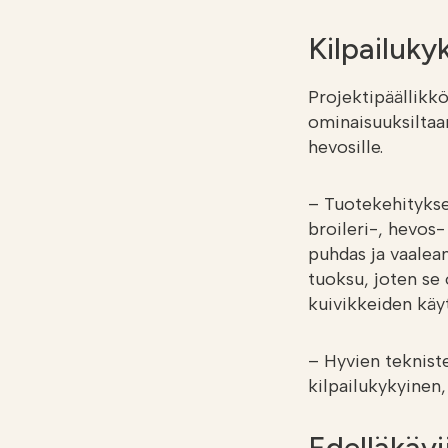
Kilpailuky
Projektipäällikk
ominaisuuksiltaan
hevosille.
– Tuotekehitykse
broileri-, hevos-
puhdas ja vaalean
tuoksu, joten se 
kuivikkeiden käyt
– Hyvien teknist
kilpailukykyinen,
Edelläkävi