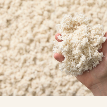
i
Soilfoodin
verkkokauppa