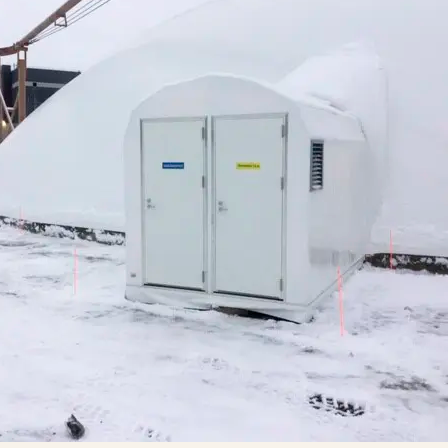
i
Soilfoodin
verkkokauppa