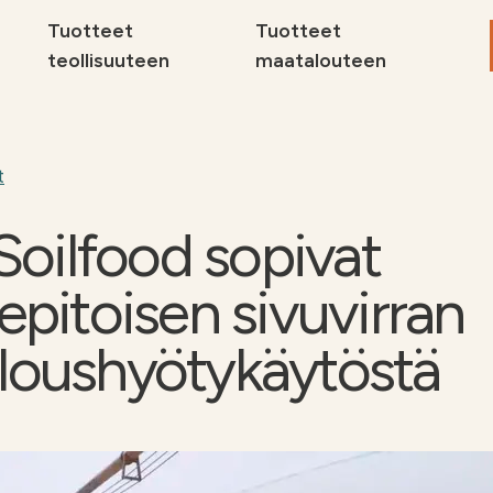
Tuotteet
Tuotteet
teollisuuteen
maatalouteen
Maat
Sivuv
t
teoll
 Soilfood sopivat
Tuott
Miksi
epitoisen sivuvirran
Ota yhteyttä
Ota 
delle
lous­hyötykäytöstä