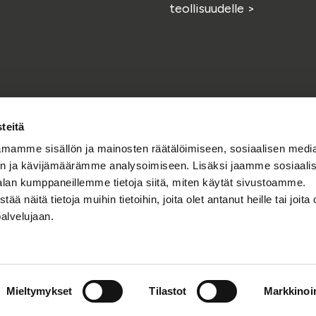
teollisuudelle
>
teitä
mamme sisällön ja mainosten räätälöimiseen, sosiaalisen medi
n ja kävijämäärämme analysoimiseen. Lisäksi jaamme sosiaali
alan kumppaneillemme tietoja siitä, miten käytät sivustoamme.
Facebook
Linkedin
Instagr
Y
näitä tietoja muihin tietoihin, joita olet antanut heille tai joita 
Löydät meidät myös
palvelujaan.
Tietosuojaseloste
Mieltymykset
Tilastot
Markkinoin