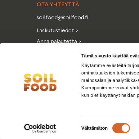
OTA YHTEYTTÄ
soilfood@soilfood.fi
Laskutustiedot
>
Anna palautetta
>
Tämä sivusto käyttää eväs
Käytämme evästeitä tarjoa
ominaisuuksien tukemisee
mainosalan ja analytiikka-
Kumppanimme voivat yhdistää 
kun olet käyttänyt heidän 
Suostumuksen
Välttämätön
valinta