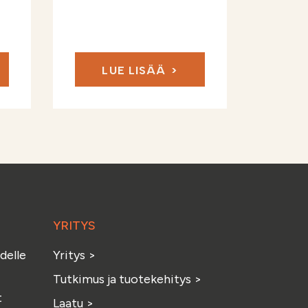
LUE LISÄÄ
YRITYS
delle
Yritys
>
Tutkimus ja tuotekehitys
>
t
Laatu
>