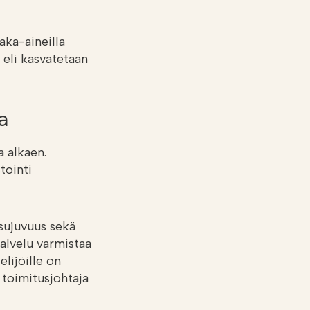
aka-aineilla
 eli kasvatetaan
a
a alkaen.
tointi
sujuvuus sekä
palvelu varmistaa
elijöille on
ä toimitusjohtaja