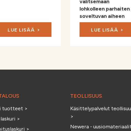
valitsemaan
lohkolleen parhaiten
soveltuvan aiheen
LUE LISÄÄ
LUE LISÄÄ
TALOUS
TEOLLISUUS
i tuotteet
>
Käsittelypalvelut teollisuu
>
ilaskuri
>
Newera - uusiomateriaali
ituslaskuri
>