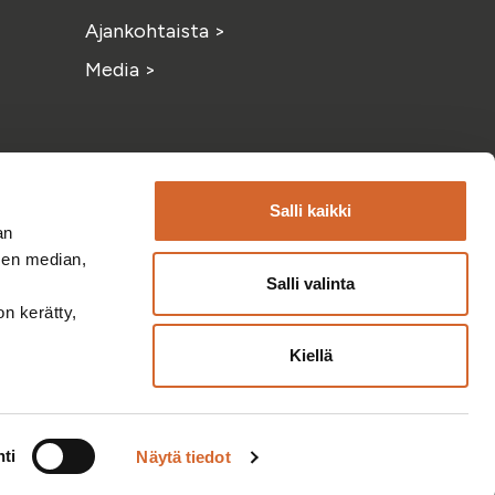
Ajankohtaista
>
Media
>
Salli kaikki
an
sen median,
Salli valinta
am
ouTube
on kerätty,
Kiellä
ti
Näytä tiedot