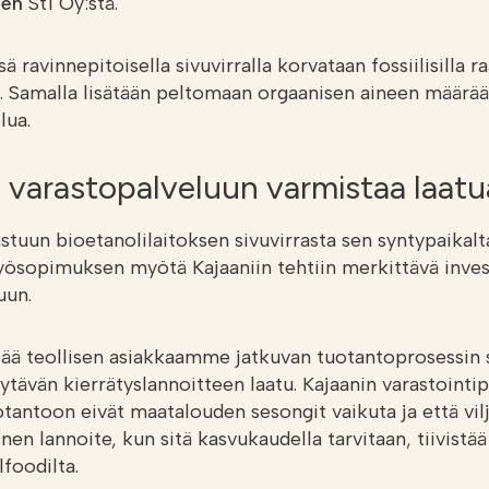
nen
St1 Oy:stä.
 ravinnepitoisella sivuvirralla korvataan fossiilisilla ra
. Samalla lisätään peltomaan orgaanisen aineen määrää
lua.
i varastopalveluun varmistaa laatu
stuun bioetanolilaitoksen sivuvirrasta sen syntypaikalt
yösopimuksen myötä Kajaaniin tehtiin merkittävä inves
uun.
eää teollisen asiakkaamme jatkuvan tuotantoprosessin 
tävän kierrätyslannoitteen laatu. Kajaanin varastointi
uotantoon eivät maatalouden sesongit vaikuta ja että vilj
uinen lannoite, kun sitä kasvukaudella tarvitaan, tiivistä
foodilta.