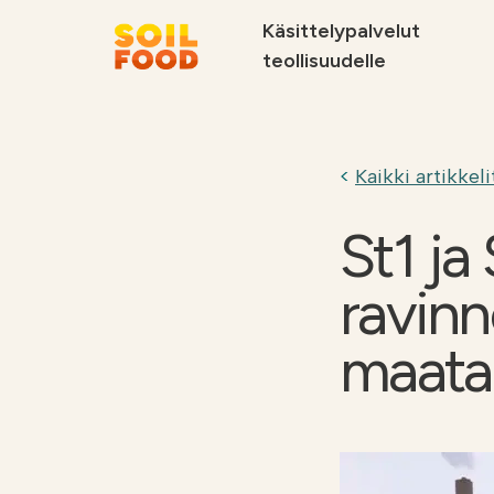
Käsittelypalvelut
teollisuudelle
Suosittelemme
Kaikki artikkeli
St1 ja
ravinn
Soilfood Newera
Palvelut
kiertotalouskalkit
metsäteollisuu
maata
teollisuudelle