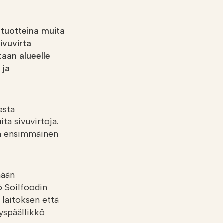
utuotteina muita
ivuvirta
aan alueelle
 ja
esta
ta sivuvirtoja.
an ensimmäinen
mään
ö Soilfoodin
 laitoksen että
yspäällikkö