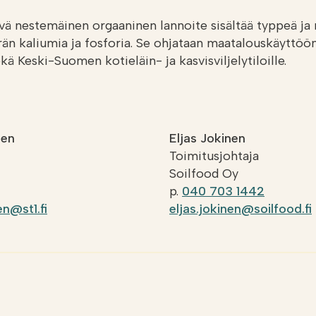
vä nestemäinen orgaaninen lannoite sisältää typpeä ja 
 kaliumia ja fosforia. Se ohjataan maatalouskäyttöö
ä Keski-Suomen kotieläin- ja kasvisviljelytiloille.
nen
Eljas Jokinen
Toimitusjohtaja
Soilfood Oy
p.
040 703 1442
n@st1.fi
eljas.jokinen@soilfood.fi