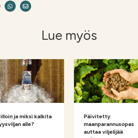
okissa
e on LinkedIn
Jaa Twitterissä
Jaa WhatsAppissa
Share on Email
Lue myös
illoin ja miksi kalkita
Päivitetty
yysviljan alle?
maanparannusopas
auttaa viljelijää