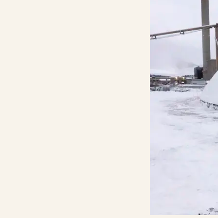
Kalkkilaskuri
Lannoituslaskur