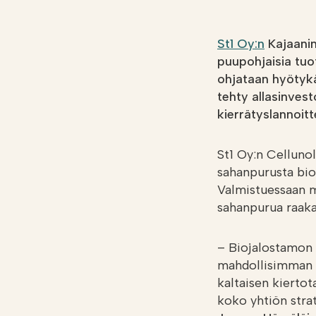
St1 Oy:n
Kajaanin
puupohjaisia tuo
ohjataan hyötykä
tehty allasinves
kierrätyslannoitt
St1 Oy:n Cellunol
sahanpurusta bioe
Valmistuessaan m
sahanpurua raaka
– Biojalostamon 
mahdollisimman t
kaltaisen kiertot
koko yhtiön stra