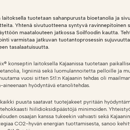
 laitoksella tuotetaan sahanpurusta bioetanolia ja siv
tteita. Yhtenä sivutuotteena syntyvä ravinnepitoinen s
yttöön maatalouteen jatkossa Soilfoodin kautta. Teht
tointi varmistaa jatkuvan tuotantoprosessin sujuvuutta
een tasalaatuisuutta.
ix® konseptin laitoksella Kajaanissa tuotetaan paikallis
tanolia, ligniiniä sekä luomulannoitetta pelloille ja mui
uutama vuosi sitten St1:n Kajaanin tehdas oli maailm
-aineenaan hyödyntävä etanolitehdas.
kaikki puusta saatavat tuotejakeet pyritään hyödyntä
ehokkaasti hiilidioksidipäästöjä minimoiden. Yhteisty
alouden osaajan kanssa tukeekin vahvasti sekä Kajaanin
tegiaa CO2-hyvän energian tuottamisesta, sanoo kehit