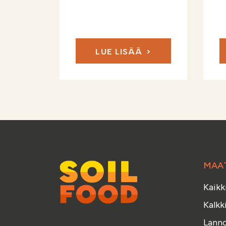
LUE LISÄÄ
MAA
Kaikk
Kalkk
Lanno