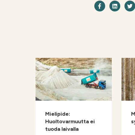
Jaa Facebo
Shar
Mielipide:
M
Huoltovarmuutta ei
s
tuoda laivalla