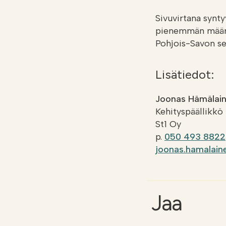
Sivuvirtana synty
pienemmän määrän
Pohjois-Savon sek
Lisätiedot:
Joonas Hämälai
Kehityspäällikkö
St1 Oy
p.
050 493 8822
joonas.hamalaine
Jaa