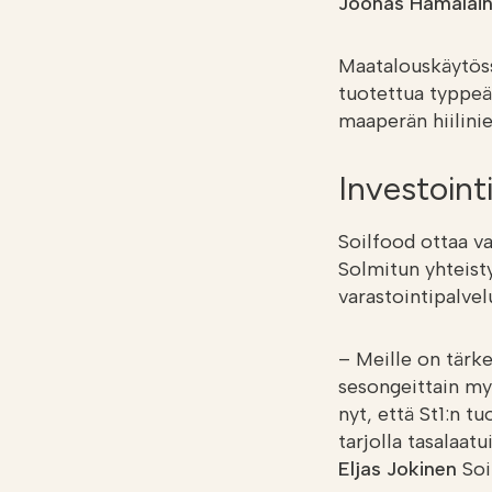
Joonas Hämäläi
Maatalouskäytössä
tuotettua typpeä
maaperän hiilinie
Investoint
Soilfood ottaa va
Solmitun yhteist
varastointipalvel
– Meille on tärk
sesongeittain myy
nyt, että St1:n t
tarjolla tasalaat
Eljas Jokinen
Soil