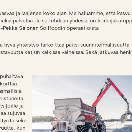
svaa ja laajenee koko ajan. Me haluamme, että kasvu t
iakaspalvelua. Ja se tehdään yhdessä urakoitsijakum
i-Pekka Salonen
Soilfoodin operaatioista.
la hyvä yhteistyö tarkoittaa paitsi suunnitelmallisuutta
ustavuutta ketjun kaikissa vaiheissa. Sekä jatkuvaa henk
 puhaltava
koittaa
äsmällisiä
nistuneita
sijoille ja
taa sujuvaa
styötä sekä
vuutta, kun