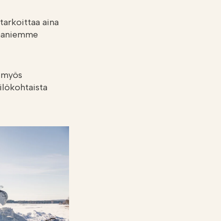
arkoittaa aina
ppaniemme
, myös
ilökohtaista