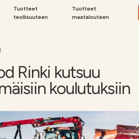
Tuotteet
Tuotteet
teollisuuteen
maatalouteen
Maat
Sivuv
t
teoll
od Rinki kutsuu
Tuott
Miksi
äisiin koulutuksiin
Ota yhteyttä
Ota 
delle