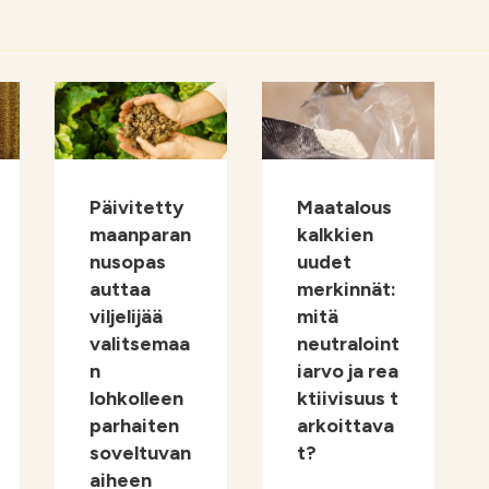
Päivitetty
Maatalous
maanparan
kalkkien
nusopas
uudet
auttaa
merkinnät:
viljelijää
mitä
valitsemaa
neutraloint
n
iarvo ja rea
lohkolleen
ktiivisuus t
parhaiten
arkoittava
soveltuvan
t?
aiheen