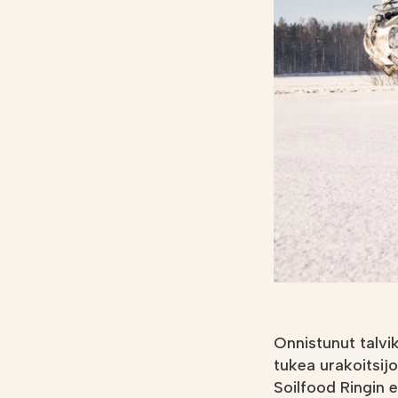
Kalkkilaskuri
Lannoituslaskur
Onnistunut talvi
tukea urakoitsij
Soilfood Ringin e