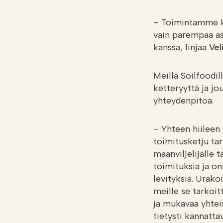
– Toimintamme ka
vain parempaa as
kanssa, linjaa
Vel
Meillä Soilfoodil
ketteryyttä ja jo
yhteydenpitoa.
– Yhteen hiileen
toimitusketju tar
maanviljelijälle t
toimituksia ja on
levityksiä. Urakoit
meille se tarkoit
ja mukavaa yhtei
tietysti kannatta