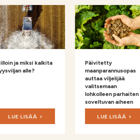
illoin ja miksi kalkita
Päivitetty
yysviljan alle?
maanparannusopas
auttaa viljelijää
valitsemaan
lohkolleen parhaiten
soveltuvan aiheen
LUE LISÄÄ
LUE LISÄÄ