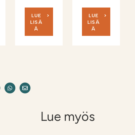
LUE
LUE
LISÄ
LISÄ
Ä
Ä
okissa
e on LinkedIn
Jaa Twitterissä
Jaa WhatsAppissa
Share on Email
Lue myös