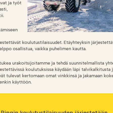
vat ja työt
sti,
i.
tämiseen
stettävät koulutustilaisuudet. Etäyhteyksin järjestettävii
helppo osallistua, vaikka puhelimen kautta.
kea urakoitsijoitamme ja tehdä suunnitelmallista yhte
stettävissä koulutuksissa käydään läpi talvikalkitusta j
vät tulevat kertomaan omat vinkkinsä ja jakamaan ko
denkin käyttöön.
 Ringin koulutustilaisuuden järjestetään