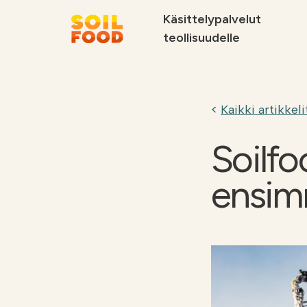
Käsittelypalvelut
teollisuudelle
Suosittelemme
Kaikki artikkeli
Soilfo
ensimm
Soilfood Newera
Palvelut
kiertotalouskalkit
metsäteollisuu
teollisuudelle