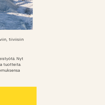
n, tiiviisiin
istyötä. Nyt
a tuotteita.
kemuksensa