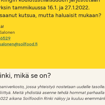
ksin tammikuussa 16.1. ja 27.1.2022.
 saanut kutsua, mutta haluaisit mukaan?
ä!
 Salonen
 6529
salonen@soilfood.fi
inki, mikä se on?
niverkosto, jossa yhteistyö nostetaan uudelle tasolle. 
 liittyä. Meitä yhdistää asenne tehdä hommat parhaalla
2022 aikana Soilfoodin Rinki näkyy ja kuuluu enemmänk