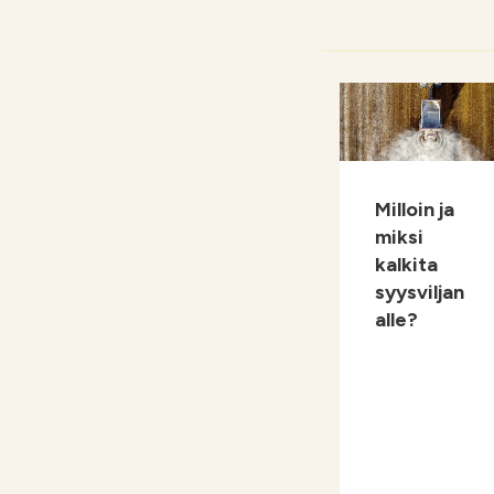
Milloin ja
miksi
kalkita
syysviljan
alle?