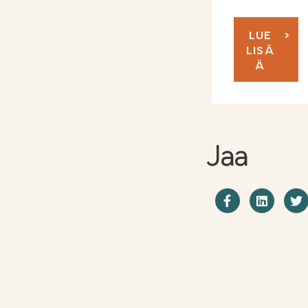
LUE
LISÄ
Ä
Jaa
Jaa Facebo
Shar