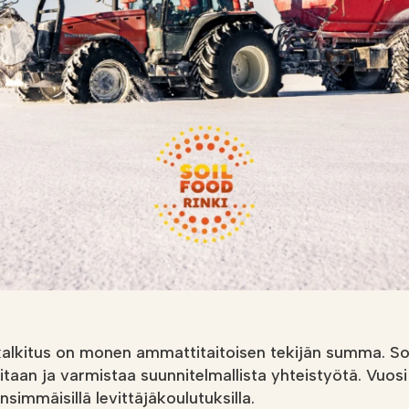
i
Soilfoodin
verkkokauppa
kalkitus on monen ammattitaitoisen tekijän summa. So
oitaan ja varmistaa suunnitelmallista yhteistyötä. Vuos
nsimmäisillä levittäjäkoulutuksilla.