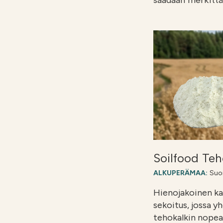
saadaan merkittä
Soilfood Teh
ALKUPERÄMAA:
Suo
Hienojakoinen kal
sekoitus, jossa y
tehokalkin nopea 