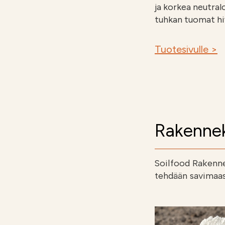
ja korkea neutral
tuhkan tuomat hiv
Tuotesivulle >
Rakennek
Soilfood Rakenne
tehdään savimaas