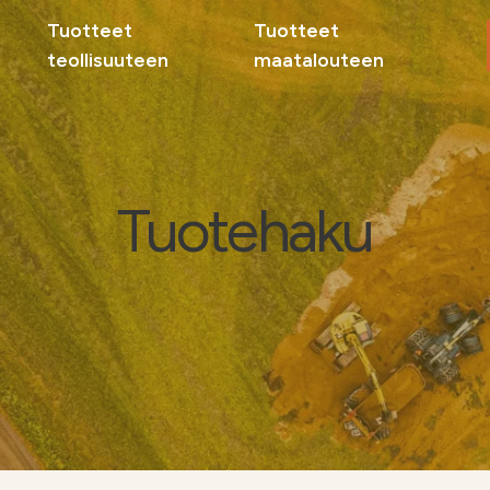
Tuotteet
Tuotteet
teollisuuteen
maatalouteen
Maat
Sivuv
teoll
Tuotehaku
Tuott
Miksi
Ota yhteyttä
Ota 
delle