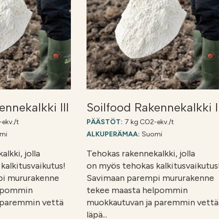
ennekalkki III
Soilfood Rakennekalkki I
ekv./t
PÄÄSTÖT:
7 kg CO2-ekv./t
mi
ALKUPERÄMAA:
Suomi
lkki, jolla
Tehokas rakennekalkki, jolla
kalkitusvaikutus!
on myös tehokas kalkitusvaikutus
i mururakenne
Savimaan parempi mururakenne
elpommin
tekee maasta helpommin
 paremmin vettä
muokkautuvan ja paremmin vettä
läpä...