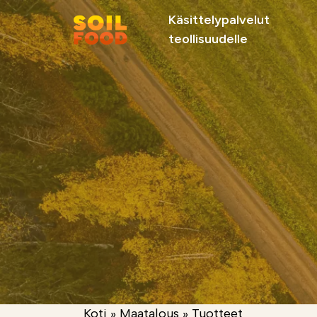
Käsittelypalvelut
teollisuudelle
Suosittelemme
Soilfood Newera
Palvelut
kiertotalouskalkit
metsäteollisuu
teollisuudelle
Koti
»
Maatalous
»
Tuotteet