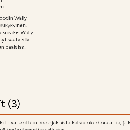
mi
oodin Wälly
imukykyinen,
kuivike. Wälly
yt saatavilla
n paaleiss...
t (3)
it ovat erittäin hienojakoista kalsiumkarbonaattia, jo