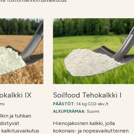
vä fosforilannoitusvaikutus.
okalkki IX
Soilfood Tehokalkki I
mi
PÄÄSTÖT:
14 kg CO2-ekv./t
ALKUPERÄMAA:
Suomi
kin ja tuhkan
hdistyvät
Hienojakoinen kalkki, jolla
kalkitusvaikutus
kokonais- ja nopeavaikutteinen