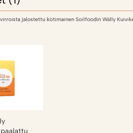
t (1)
uvirroista jalostettu kotimainen Soilfoodin Wälly Kuivi
ly
 paalattu