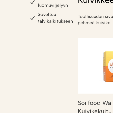
Kuivikkee
luomuviljelyyn
Soveltuu
Teollisuuden siv
talvikalkitukseen
pehmeä kuivike.
Soilfood Wäl
Kuivikekuitu