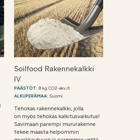
Soilfood Rakennekalkki
IV
PÄÄSTÖT:
8 kg CO2-ekv./t
ALKUPERÄMAA:
Suomi
!
Tehokas rakennekalkki, jolla
on myös tehokas kalkitusvaikutus!
Savimaan parempi mururakenne
tekee maasta helpommin
muokkautuvan ja paremmin vettä