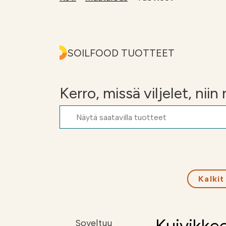
Kalkkilaskuri
Lannoituslaskur
SOILFOOD TUOTTEET
Kerro, missä viljelet, nii
Kalkit
Soveltuu