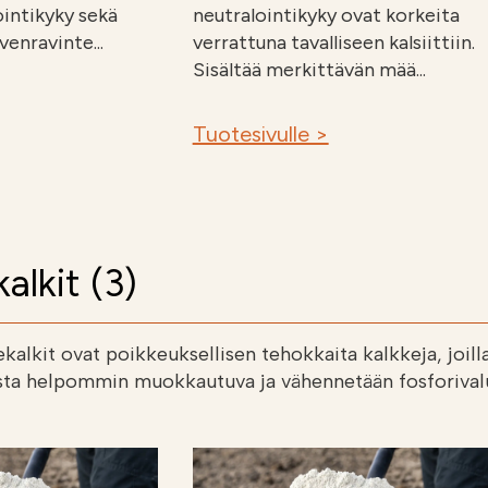
ointikyky sekä
neutralointikyky ovat korkeita
enravinte...
verrattuna tavalliseen kalsiittiin.
Sisältää merkittävän mää...
Tuotesivulle >
alkit (3)
kalkit ovat poikkeuksellisen tehokkaita kalkkeja, joil
ta helpommin muokkautuva ja vähennetään fosforivalu