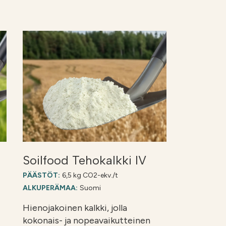
Soilfood Tehokalkki IV
PÄÄSTÖT:
6,5 kg CO2-ekv./t
ALKUPERÄMAA:
Suomi
Hienojakoinen kalkki, jolla
kokonais- ja nopeavaikutteinen