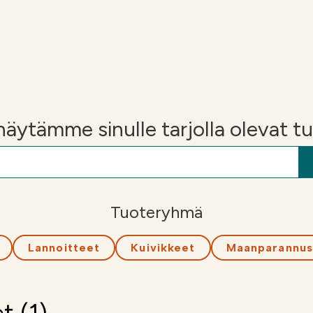
i
Soilfoodin
verkkokauppa
n näytämme sinulle tarjolla olevat t
Tuoteryhmä
Lannoitteet
Kuivikkeet
Maanparannus