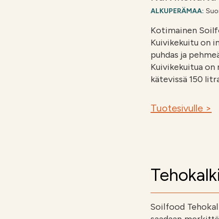
ALKUPERÄMAA:
Suo
Kotimainen Soilf
Kuivikekuitu on 
puhdas ja pehmeä 
Kuivikekuitua on n
kätevissä 150 litra
Tuotesivulle >
Tehokalki
Soilfood Tehokalk