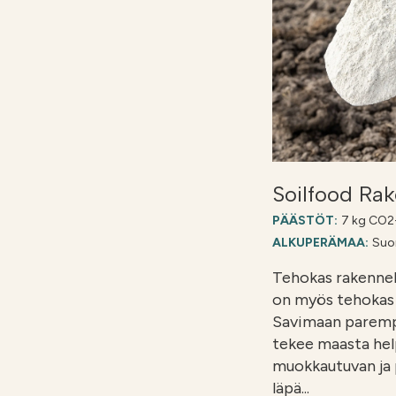
Soilfood Rak
PÄÄSTÖT:
7 kg CO2-
ALKUPERÄMAA:
Suo
Tehokas rakenneka
on myös tehokas 
Savimaan paremp
tekee maasta h
muokkautuvan ja
läpä...