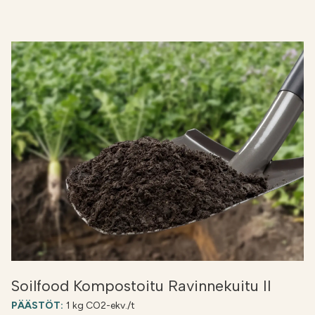
Soilfood Kompostoitu Ravinnekuitu II
PÄÄSTÖT:
1 kg CO2-ekv./t