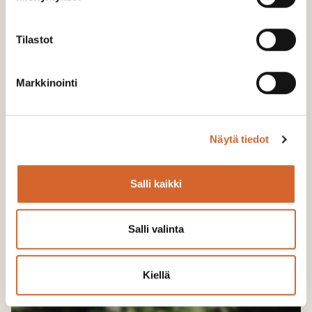
Tuotesivulle >
Tilastot
Markkinointi
Näytä tiedot
Salli kaikki
Salli valinta
Kiellä