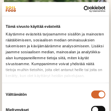
Tämä sivusto käyttää evästeitä
Käytämme evästeitä tarjoamamme sisällön ja mainosten
räätälöimiseen, sosiaalisen median ominaisuuksien
tukemiseen ja kävijämäärämme analysoimiseen. Lisäksi
jaamme sosiaalisen median, mainosalan ja analytiikka-
alan kumppaneillemme tietoja siitä, miten käytät
sivustoamme. Kumppanimme voivat yhdistää näitä
Soilfood Ravinnetuhka V+
tietoja muihin tietoihin, joita olet antanut heille tai joita on
PÄÄSTÖT:
5 kg CO2-ekv./t
kerätty, kun olet käyttänyt heidän palvelujaan.
ALKUPERÄMAA:
Suomi
Suostumuksen
Miedompi kalkitusaine, jolla on merkittävä
Välttämätön
valinta
lannoitusvaikutus. Ravinnetuhka V+ on
huomattavan ravinteikas tuhka ja sisältää runsaasti
fosforia ja kaliu...
Mieltymykset