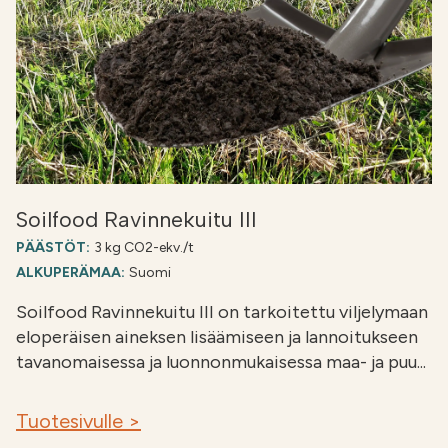
Soilfood Ravinnekuitu III
PÄÄSTÖT:
3 kg CO2-ekv./t
ALKUPERÄMAA:
Suomi
Soilfood Ravinnekuitu III on tarkoitettu viljelymaan
eloperäisen aineksen lisäämiseen ja lannoitukseen
tavanomaisessa ja luonnonmukaisessa maa- ja puu...
Tuotesivulle >