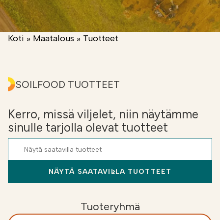
Etsi
FI
Koti
»
Maatalous
»
Tuotteet
VERKKOKAUPPA
SOILFOOD TUOTTEET
Kerro, missä viljelet, niin näytämme
sinulle tarjolla olevat tuotteet
NÄYTÄ SAATAVILLA TUOTTEET
Tuoteryhmä