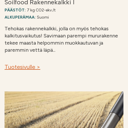
Soilfood Rakennekalkki I
PÄÄSTÖT:
7 kg CO2-ekv./t
ALKUPERÄMAA:
Suomi
Tehokas rakennekalkki, jolla on myös tehokas
kalkitusvaikutus! Savimaan parempi mururakenne
tekee maasta helpommin muokkautuvan ja
paremmin vettä läpä...
Tuotesivulle >