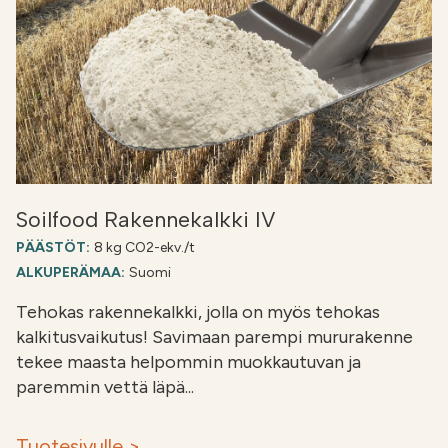
Soilfood Rakennekalkki IV
PÄÄSTÖT:
8 kg CO2-ekv./t
ALKUPERÄMAA:
Suomi
Tehokas rakennekalkki, jolla on myös tehokas
kalkitusvaikutus! Savimaan parempi mururakenne
tekee maasta helpommin muokkautuvan ja
paremmin vettä läpä...
Tuotesivulle >