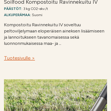
Soilfood Kompostoitu Ravinnekuitu IV
PÄÄSTÖT:
3 kg CO2-ekv./t
ALKUPERÄMAA:
Suomi
Kompostoitu Ravinnekuitu IV soveltuu
peltoviljelymaan eloperäisen aineksen lisäämiseen
ja lannoitukseen tavanomaisessa sekä
luonnonmukaisessa maa- ja ...
Tuotesivulle >