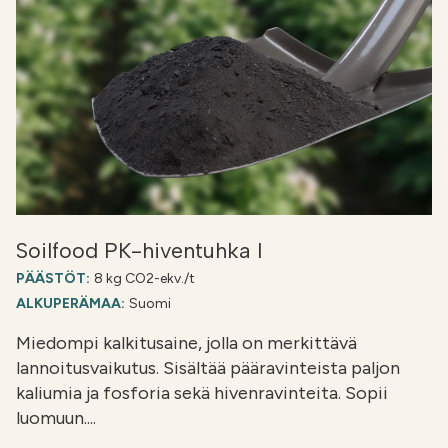
Soilfood PK-hiventuhka I
PÄÄSTÖT:
8 kg CO2-ekv./t
ALKUPERÄMAA:
Suomi
Miedompi kalkitusaine, jolla on merkittävä
lannoitusvaikutus. Sisältää pääravinteista paljon
kaliumia ja fosforia sekä hivenravinteita. Sopii
luomuun....