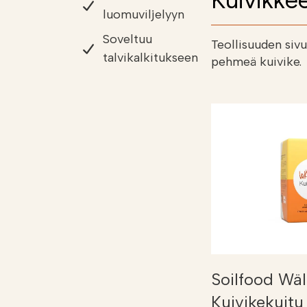
Kuivikkee
luomuviljelyyn
Soveltuu
Teollisuuden siv
talvikalkitukseen
pehmeä kuivike.
Soilfood Wäl
Kuivikekuitu