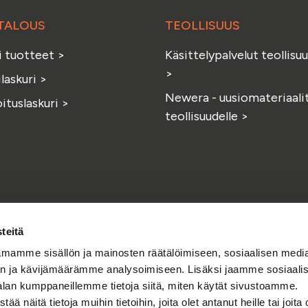
TALOUS
TEOLLISUUS
i tuotteet
>
Käsittelypalvelut teollisuu
>
ilaskuri
>
Newera - uusiomateriaali
ituslaskuri
>
teollisuudelle
>
teitä
mamme sisällön ja mainosten räätälöimiseen, sosiaalisen medi
n ja kävijämäärämme analysoimiseen. Lisäksi jaamme sosiaali
alan kumppaneillemme tietoja siitä, miten käytät sivustoamme.
Facebook
Linkedin
Instagr
Y
näitä tietoja muihin tietoihin, joita olet antanut heille tai joita 