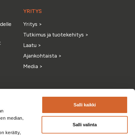
YRITYS
delle
Yritys
>
Tutkimus ja tuotekehitys
>
t
Laatu
>
Ajankohtaista
>
Media
>
Salli kaikki
an
sen median,
Salli valinta
am
ouTube
on kerätty,