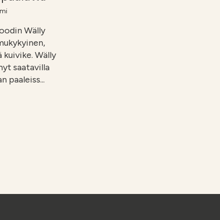
mi
oodin Wälly
imukykyinen,
kuivike. Wälly
yt saatavilla
n paaleiss...