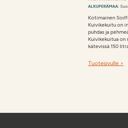
ALKUPERÄMAA:
Suo
Kotimainen Soilf
Kuivikekuitu on 
puhdas ja pehmeä 
Kuivikekuitua on n
kätevissä 150 litra
Tuotesivulle >