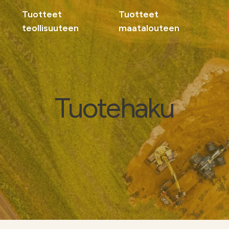
Tuotteet
Tuotteet
teollisuuteen
maatalouteen
Maat
Sivuv
teoll
Tuotehaku
Tuott
Miksi
Ota yhteyttä
Ota 
delle