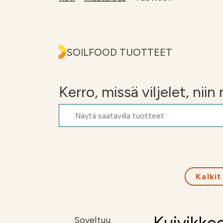
Kalkkilaskuri
Lannoituslaskur
SOILFOOD TUOTTEET
Kerro, missä viljelet, nii
Kalkit
Soveltuu