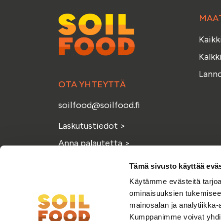
MAA
Kaikk
Kalkk
Lanno
OTA YHTEYTTÄ
soilfood@soilfood.fi
Laskutustiedot
>
Anna palautetta
>
Tämä sivusto käyttää eväs
Käytämme evästeitä tarjoa
ominaisuuksien tukemisee
mainosalan ja analytiikka-
Kumppanimme voivat yhdistää 