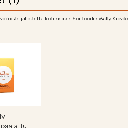
t (1)
uvirroista jalostettu kotimainen Soilfoodin Wälly Kuivi
ly
 paalattu