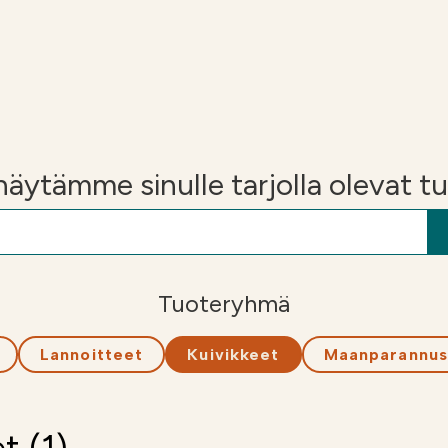
i
Soilfoodin
verkkokauppa
n näytämme sinulle tarjolla olevat t
Tuoteryhmä
Lannoitteet
Kuivikkeet
Maanparannus