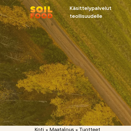
Käsittelypalvelut
teollisuudelle
Suosittelemme
Soilfood Newera
Palvelut
kiertotalouskalkit
metsäteollisuu
teollisuudelle
Koti
»
Maatalous
»
Tuotteet