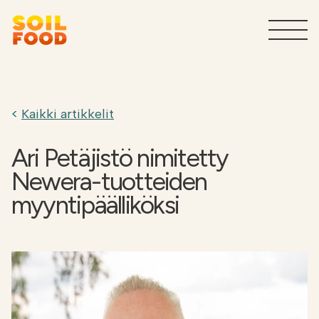
Maatalous
T
Kaikki artikkelit
Sivuvirtojen käsittelypalvelut
T
teollisuudelle
Ari Petäjistö nimitetty
Newera-tuotteiden
Tuotteet teollisuudelle
T
myyntipäälliköksi
Miksi Soilfood?
T
Ota yhteyttä