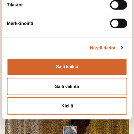
Tilastot
Markkinointi
Näytä tiedot
Mielipide: Huoltovarmuutta ei tuoda
laivalla
Salli kaikki
LUE LISÄÄ
Salli valinta
Kiellä