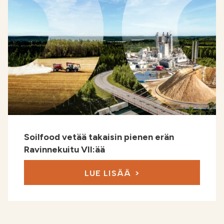
Soilfood vetää takaisin pienen erän
Ravinnekuitu VII:ää
LUE LISÄÄ