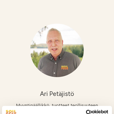
Ari Petäjistö
Myyntipäällikkö, tuotteet teollisuuteen