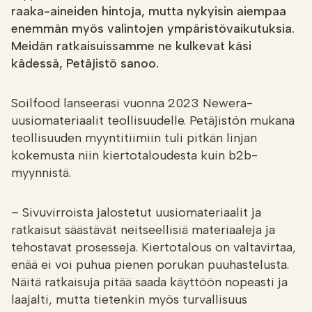
raaka-aineiden hintoja, mutta nykyisin aiempaa
enemmän myös valintojen ympäristövaikutuksia.
Meidän ratkaisuissamme ne kulkevat käsi
kädessä, Petäjistö sanoo.
Soilfood lanseerasi vuonna 2023 Newera-
uusiomateriaalit teollisuudelle. Petäjistön mukana
teollisuuden myyntitiimiin tuli pitkän linjan
kokemusta niin kiertotaloudesta kuin b2b-
myynnistä.
– Sivuvirroista jalostetut uusiomateriaalit ja
ratkaisut säästävät neitseellisiä materiaaleja ja
tehostavat prosesseja. Kiertotalous on valtavirtaa,
enää ei voi puhua pienen porukan puuhastelusta.
Näitä ratkaisuja pitää saada käyttöön nopeasti ja
laajalti, mutta tietenkin myös turvallisuus