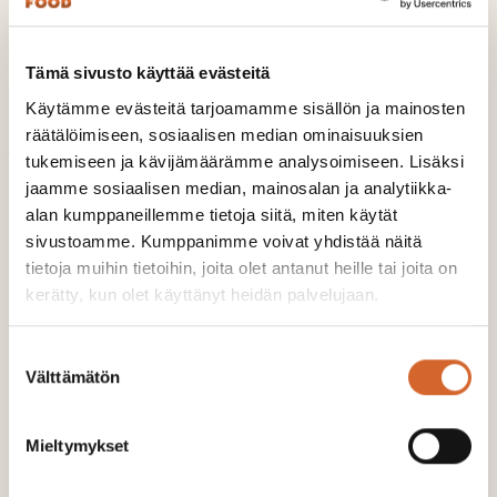
044 981 2323
ari.petajisto@soilfood.fi
Tämä sivusto käyttää evästeitä
Käytämme evästeitä tarjoamamme sisällön ja mainosten
räätälöimiseen, sosiaalisen median ominaisuuksien
Jaa
tukemiseen ja kävijämäärämme analysoimiseen. Lisäksi
jaamme sosiaalisen median, mainosalan ja analytiikka-
Jaa Facebookissa
Share on LinkedIn
Jaa Twitterissä
Jaa WhatsAppissa
Share on Email
alan kumppaneillemme tietoja siitä, miten käytät
sivustoamme. Kumppanimme voivat yhdistää näitä
tietoja muihin tietoihin, joita olet antanut heille tai joita on
kerätty, kun olet käyttänyt heidän palvelujaan.
Lue myös
Suostumuksen
Välttämätön
valinta
Mieltymykset