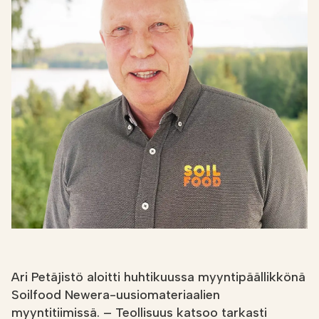
Etsi
FI
VERKKOKAUPPA
Ari Petäjistö aloitti huhtikuussa myyntipäällikkönä
Soilfood Newera-uusiomateriaalien
myyntitiimissä. – Teollisuus katsoo tarkasti