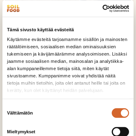
Tämä sivusto käyttää evästeitä
Käytämme evästeitä tarjoamamme sisällön ja mainosten
räätälöimiseen, sosiaalisen median ominaisuuksien
tukemiseen ja kävijämäärämme analysoimiseen. Lisäksi
jaamme sosiaalisen median, mainosalan ja analytiikka-
alan kumppaneillemme tietoja siitä, miten käytät
sivustoamme. Kumppanimme voivat yhdistää näitä
tietoja muihin tietoihin, joita olet antanut heille tai joita on
kerätty, kun olet käyttänyt heidän palvelujaan.
Soilfood Strukturkalk III
Suostumuksen
UTSLÄPP:
7 kg CO2-ekv./t
Välttämätön
valinta
URSPRUNGSLAND:
Finland
Soilfood Strukturkalk III är släckt kalk som, efter
Mieltymykset