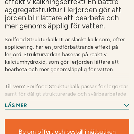
effektiv kalkningseffekt! En bättre
aggregatstruktur i lerjorden gör att
jorden blir lättare att bearbeta och
mer genomsläpplig för vatten.
Soilfood Strukturkalk III är släckt kalk som, efter
applicering, har en jordförbättrande effekt på
lerjord. Strukturverkan baseras på reaktiv
kalciumhydroxid, som gör lerjorden lättare att
bearbeta och mer genomsläpplig för vatten.
Till vem:
Soilfood Strukturkalk passar för lerjordar
samt för dåligt strukturerade och svårbearbetade
lerblock. Produkten är väl lämpad för kalkning av
LÄS MER
åkrar med hög fosforhalt.
Fördelar:
Strukturkalkning minskar
Be om offert och beställ i nätbutiken
fosforutlakningen från åkern. Därför måste