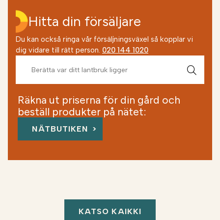
Hitta din försäljare
Du kan också ringa vår försäljningsväxel så kopplar vi
dig vidare till rätt person.
020 144 1020
Räkna ut priserna för din gård och
beställ produkter på nätet:
NÄTBUTIKEN
KATSO KAIKKI