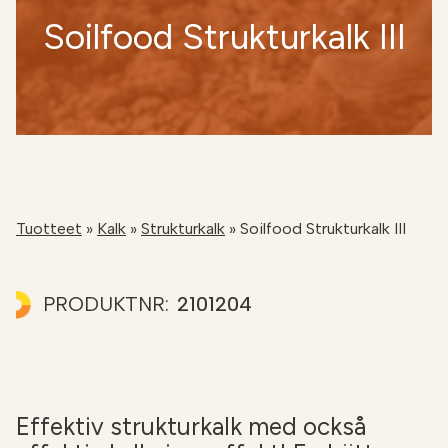
Soilfood Strukturkalk III
NÄTBUTIKEN
Tuotteet
»
Kalk
»
Strukturkalk
»
Soilfood Strukturkalk III
PRODUKTNR:
2101204
Effektiv strukturkalk med också