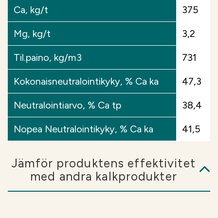
direkt efter appliceringen.
Ca, kg/t
375
Ytterligare information:
Baserat på de utvinningar
Mg, kg/t
3,2
som Soilfood har genomfört, beskriver den lösliga
fosforn (NAS-fosforn) i produktbladet omedelbart
Til.paino, kg/m3
731
den fosfor som är tillgänglig för växterna. Fosforn
är dock inte vattenlöslig, vilket innebär att den
Kokonaisneutralointikyky, % Ca ka
47,3
inte är särskilt utlakningsbenägen. Skillnaden
mellan den totala fosforn och den lösliga fosforn
Neutralointiarvo, % Ca tp
38,4
som anges i produktbladet är fosfor som frigörs
långsamt för växternas användning. En liten del av
Nopea Neutralointikyky, % Ca ka
41,5
detta är restfosfor som inte är tillgänglig för
växterna alls.
Jämför produktens effektivitet
med andra kalkprodukter