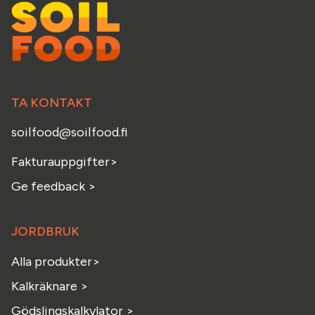
TA KONTAKT
soilfood@soilfood.fi
Fakturauppgifter
>
Ge feedback
>
JORDBRUK
Alla produkter>
Kalkräknare >
Gödslingskalkylator >