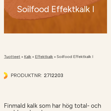
Soilfood Effektkalk I
NÄTBUTIKEN
Tuotteet
»
Kalk
»
Effektkalk
»
Soilfood Effektkalk I
PRODUKTNR:
2712203
Finmald kalk som har hög total- och