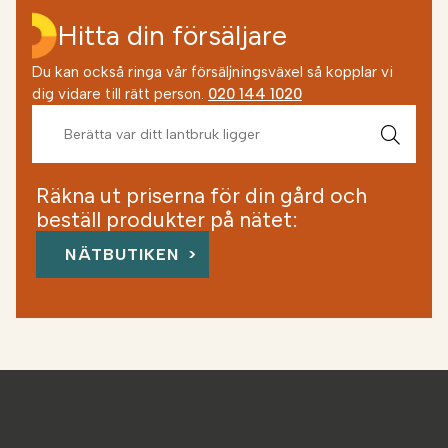
Hitta din försäljare
Du kan också ringa vår försäljningsväxel så kopplar vi
dig vidare till rätt person.
020 144 1020
Räkna ut priserna för din gård och
beställ produkter på nätet:
NÄTBUTIKEN