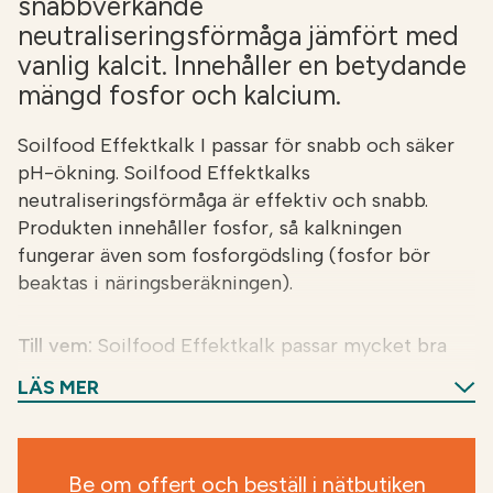
snabbverkande
neutraliseringsförmåga jämfört med
vanlig kalcit. Innehåller en betydande
mängd fosfor och kalcium.
Soilfood Effektkalk I passar för snabb och säker
pH-ökning. Soilfood Effektkalks
neutraliseringsförmåga är effektiv och snabb.
Produkten innehåller fosfor, så kalkningen
fungerar även som fosforgödsling (fosfor bör
beaktas i näringsberäkningen).
Till vem:
Soilfood Effektkalk passar mycket bra
för fält med låg pH och låg fosforhalt i jordprovet.
LÄS MER
Produkten fungerar också bra för
underhållskalkning.
Be om offert och beställ i nätbutiken
Fördelar:
Effektkalks neutraliseringsförmåga är