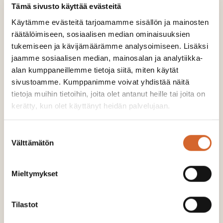
Tämä sivusto käyttää evästeitä
Käytämme evästeitä tarjoamamme sisällön ja mainosten
räätälöimiseen, sosiaalisen median ominaisuuksien
tukemiseen ja kävijämäärämme analysoimiseen. Lisäksi
jaamme sosiaalisen median, mainosalan ja analytiikka-
alan kumppaneillemme tietoja siitä, miten käytät
sivustoamme. Kumppanimme voivat yhdistää näitä
tietoja muihin tietoihin, joita olet antanut heille tai joita on
kerätty, kun olet käyttänyt heidän palvelujaan.
Suostumuksen
Välttämätön
valinta
Soilfood Strukturkalk III
Mieltymykset
UTSLÄPP:
7 kg CO2-ekv./t
URSPRUNGSLAND:
Finland
Tilastot
Soilfood Strukturkalk III är släckt kalk som, efter