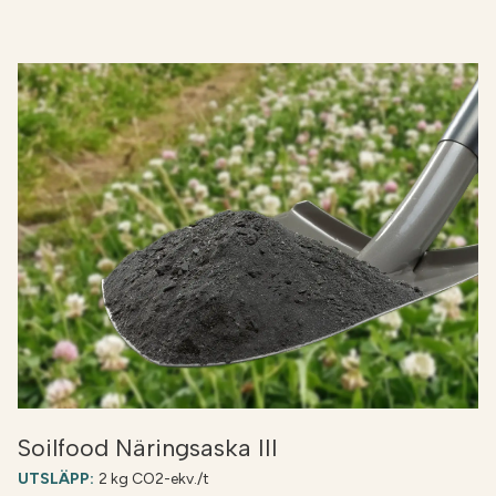
totalfosfor och löslig fosfor som anges i
produktbladet är fosfor som frigörs långsammare
och blir tillgänglig för växterna med tiden. En
mycket liten del av denna mängd är restfosfor,
som inte alls är tillgänglig för växterna.
Soilfood Näringsaska III
UTSLÄPP:
2 kg CO2-ekv./t