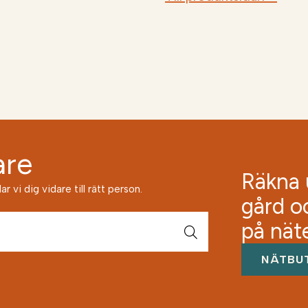
are
Räkna u
 vi dig vidare till rätt person.
gård o
på nät
NÄTBU