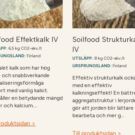
food Effektkalk IV
Soilfood Strukturk
IV
PP:
6,5 kg CO2-ekv./t
RUNGSLAND:
Finland
UTSLÄPP:
8 kg CO2-ekv./t
URSPRUNGSLAND:
Finland
let kalk som har hög
- och snabbverkande
Effektiv strukturkalk ock
aliseringsförmåga
med en effektiv
rt med vanlig kalsit.
kalkningseffekt! En bättr
åller en betydande mängd
aggregatstruktur i lerjord
r och kalcium….
gör att jorden blir lättare
bearbeta och mer g…
produktsidan >
Till produktsidan >