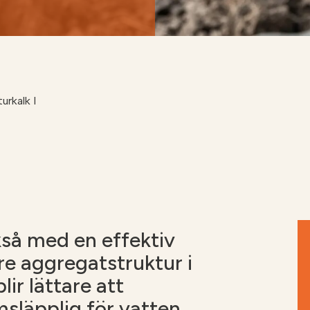
Soilfood webbutik
urkalk I
kså med en effektiv
re aggregatstruktur i
lir lättare att
läpplig för vatten.