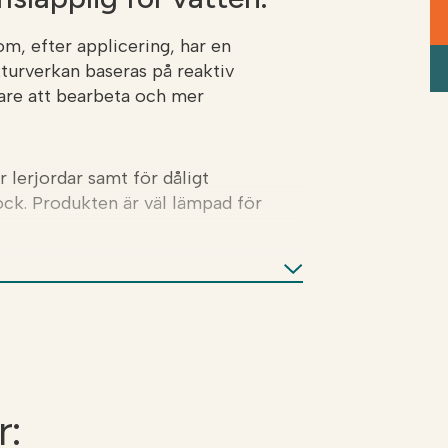
som, efter applicering, har en
kturverkan baseras på reaktiv
tare att bearbeta och mer
 lerjordar samt för dåligt
ck. Produkten är väl lämpad för
rutlakningen från åkern. Fosforn i
ttningens fosforbalans. Strukturkalk
tur med måttliga användningsmängder
ga. Kalkning av lerjordar är effektiv
 kalkningskostnaden är
r: