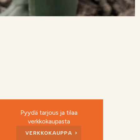
Pyydä tarjous ja tilaa
verkkokaupasta
VERKKOKAUPPA