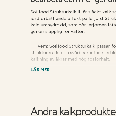
Soilfood Strukturkalk III är släckt kalk 
jordförbättrande effekt på lerjord. Stru
kalciumhydroxid, som gör lerjorden lät
genomsläpplig för vatten.
Till vem:
Soilfood Strukturkalk passar för
strukturerade och svårbearbetade lerblo
kalkning av åkrar med hög fosforhalt.
LÄS MER
Fördelar:
Strukturkalkning minskar fosfo
kalken behöver inte beaktas i miljöersä
kan förbättra lerjordens aggregatstruk
tack vare dess höga neutraliseringsförmå
tack vare strukturkalken, samtidigt som
konkurrenskraftig.
Andra kalkprodukte