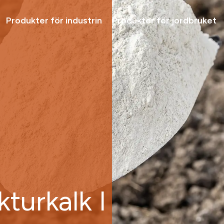
Produkter för industrin
Produkter för jordbruket
Lösni
Tjäns
Produ
Varfö
Ta ko
ra -
Tjänster för
skogsindustrin
kturkalk I