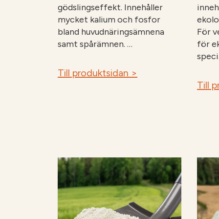
gödslingseffekt. Innehåller
inneh
mycket kalium och fosfor
ekolo
bland huvudnäringsämnena
För v
samt spårämnen. …
för e
speci
Till produktsidan >
Till 