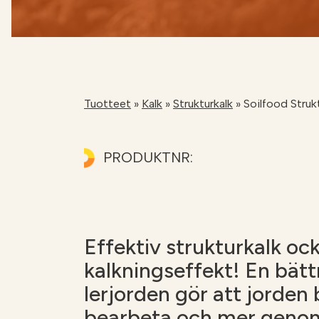
Gödslingskalkylator
Kalkräknare
Tuotteet
»
Kalk
»
Strukturkalk
»
Soilfood Strukt
PRODUKTNR:
Effektiv strukturkalk oc
kalkningseffekt! En bätt
lerjorden gör att jorden b
bearbeta och mer genoms