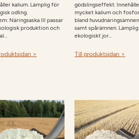
åller kalium. Lämplig för
gödslingseffekt. Innehålle
gisk odling.
mycket kalium och fosfo
em: Näringsaska III passar
bland huvudnäringsämne
kologisk produktion och
samt spårämnen. Lämplig
al…
ekologiskt jor…
produktsidan >
Till produktsidan >