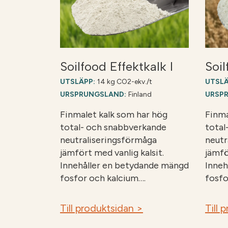
Soilfood Effektkalk I
Soil
UTSLÄPP:
14 kg CO2-ekv./t
UTSLÄ
URSPRUNGSLAND:
Finland
URSP
Finmalet kalk som har hög
Finma
total- och snabbverkande
total
neutraliseringsförmåga
neutr
jämfört med vanlig kalsit.
jämfö
Innehåller en betydande mängd
Inneh
fosfor och kalcium….
fosfo
Till produktsidan >
Till 