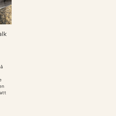
alk
så
e
en
 att