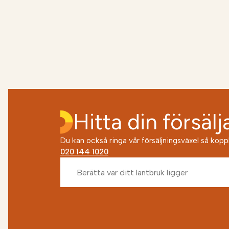
Hitta din försälj
Du kan också ringa vår försäljningsväxel så kopplar
020 144 1020