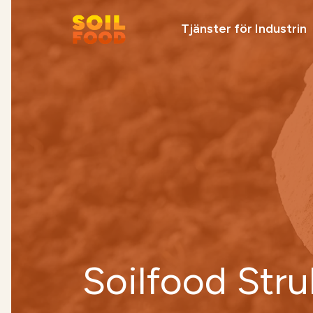
Tjänster för Industrin
Vi rekommenderar
Ta kontakt
Soilfood Newe
cirkulära
kalkprodukter
Soilfood Stru