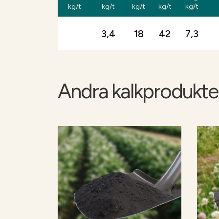
kg/t
kg/t
kg/t
kg/t
kg/t
3,4
18
42
7,3
Andra kalkprodukte