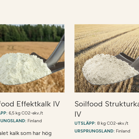
food Effektkalk IV
Soilfood Strukturk
IV
PP:
6,5 kg CO2-ekv./t
RUNGSLAND:
Finland
UTSLÄPP:
8 kg CO2-ekv./t
URSPRUNGSLAND:
Finland
let kalk som har hög