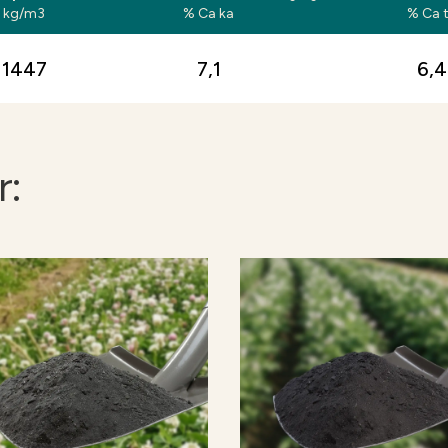
kg/m3
% Ca ka
% Ca 
1447
7,1
6,4
r: