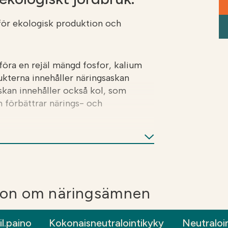
för ekologisk produktion och
öra en rejäl mängd fosfor, kalium
ukterna innehåller näringsaskan
kan innehåller också kol, som
h förbättrar närings- och
 ton/ha. Näringsaskan är en
at före sådd av höstgrödor,
växternas övervintring.
tion om näringsämnen
il.paino
Kokonaisneutralointikyky
Neutraloi