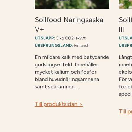
Soilfood Näringsaska
Soi
V+
III
UTSLÄPP:
5 kg CO2-ekv./t
UTSLÄ
URSPRUNGSLAND:
Finland
URSP
En mildare kalk med betydande
Långt
gödslingseffekt. Innehåller
inneh
mycket kalium och fosfor
ekolo
bland huvudnäringsämnena
För v
samt spårämnen. …
för e
speci
Till produktsidan >
Till 