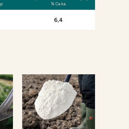
tp
% Ca ka
6,4