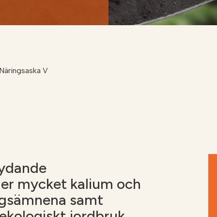
Soilfood webbutik
 Näringsaska V
tydande
ller mycket kalium och
ingsämnena samt
ekologiskt jordbruk.