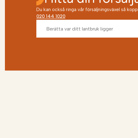
Du kan också ringa vår försäljningsväxel så kopplar
020 144 1020