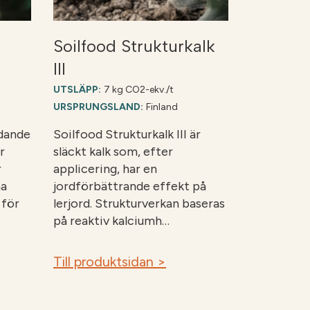
Soilfood Strukturkalk
III
UTSLÄPP:
7 kg CO2-ekv./t
URSPRUNGSLAND:
Finland
ydande
Soilfood Strukturkalk III är
r
släckt kalk som, efter
r
applicering, har en
na
jordförbättrande effekt på
 för
lerjord. Strukturverkan baseras
på reaktiv kalciumh…
Till produktsidan >