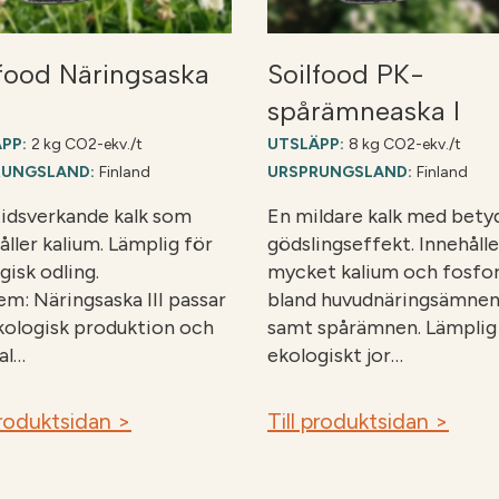
lfood Näringsaska
Soilfood PK-
spårämneaska I
PP:
2 kg CO2-ekv./t
UTSLÄPP:
8 kg CO2-ekv./t
RUNGSLAND:
Finland
URSPRUNGSLAND:
Finland
idsverkande kalk som
En mildare kalk med bet
åller kalium. Lämplig för
gödslingseffekt. Innehålle
gisk odling.
mycket kalium och fosfo
em: Näringsaska III passar
bland huvudnäringsämne
kologisk produktion och
samt spårämnen. Lämplig
al…
ekologiskt jor…
produktsidan >
Till produktsidan >