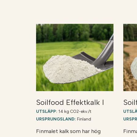
Soilfood Effektkalk I
Soil
UTSLÄPP:
14 kg CO2-ekv./t
UTSLÄ
URSPRUNGSLAND:
Finland
URSP
Finmalet kalk som har hög
Finma