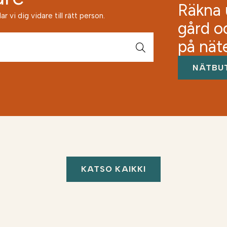
Räkna u
 vi dig vidare till rätt person.
gård o
på nät
NÄTBU
KATSO KAIKKI