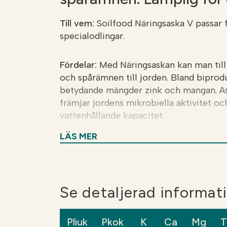
Till vem:
Soilfood Näringsaska V passar 
specialodlingar.
Fördelar:
Med Näringsaskan kan man tillf
och spårämnen till jorden. Bland biprod
betydande mängder zink och mangan. As
främjar jordens mikrobiella aktivitet oc
vattenhållande kapacitet.
LÄS MER
Användning:
Användningsmängden är 4–6
utmärkt produkt för kalkning, bland ann
eftersom kalium och mangan förbättrar 
Se detaljerad informa
Pliuk
Pkok
K
Ca
Mg
T