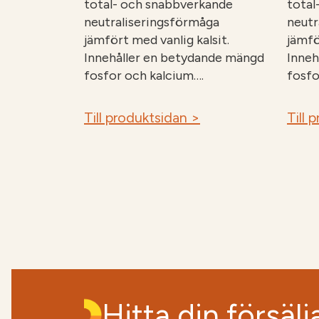
total- och snabbverkande
total
neutraliseringsförmåga
neutr
jämfört med vanlig kalsit.
jämfö
Innehåller en betydande mängd
Inneh
fosfor och kalcium….
fosfo
Till produktsidan >
Till 
Hitta din försälj