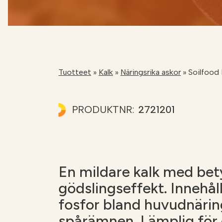
Gödslingskalkylator
Kalkräknare
Tuotteet
»
Kalk
»
Näringsrika askor
»
Soilfood
PRODUKTNR:
2721201
En mildare kalk med be
gödslingseffekt. Innehå
fosfor bland huvudnär
spårämnen. Lämplig för 