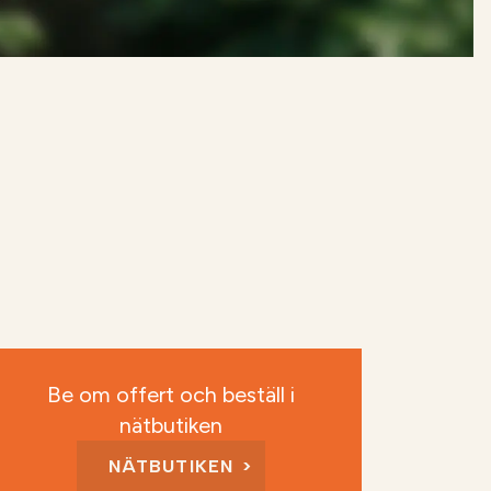
Be om offert och beställ i
nätbutiken
NÄTBUTIKEN