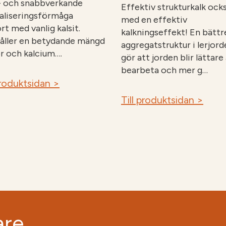
- och snabbverkande
Effektiv strukturkalk ock
aliseringsförmåga
med en effektiv
rt med vanlig kalsit.
kalkningseffekt! En bättr
åller en betydande mängd
aggregatstruktur i lerjord
r och kalcium….
gör att jorden blir lättare
bearbeta och mer g…
produktsidan >
Till produktsidan >
are