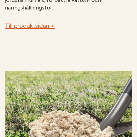
jordens mullhalt, förbättra vatten- och
näringshållningsför…
Till produktsidan >