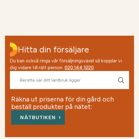
Hitta din försäljare
Du kan också ringa vår försäljningsväxel så kopplar vi
dig vidare till rätt person.
020 144 1020
Räkna ut priserna för din gård och
beställ produkter på nätet:
NÄTBUTIKEN