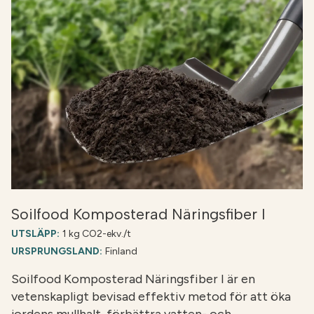
Soilfood Komposterad Näringsfiber I
UTSLÄPP:
1 kg CO2-ekv./t
URSPRUNGSLAND:
Finland
Soilfood Komposterad Näringsfiber I är en
vetenskapligt bevisad effektiv metod för att öka