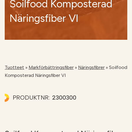
Soilfood Komposterad
NÄTBUTIKEN
Näringsfiber VI
Tuotteet
»
Markförbättringsfiber
»
Näringsfibrer
»
Soilfood
Komposterad Näringsfiber VI
PRODUKTNR:
2300300