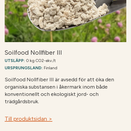
Soilfood Nollfiber III
UTSLÄPP:
0 kg CO2-ekv./t
URSPRUNGSLAND:
Finland
Soilfood Nollfiber III är avsedd för att öka den
organiska substansen i åkermark inom både
konventionellt och ekologiskt jord- och
trädgårdsbruk.
Till produktsidan >