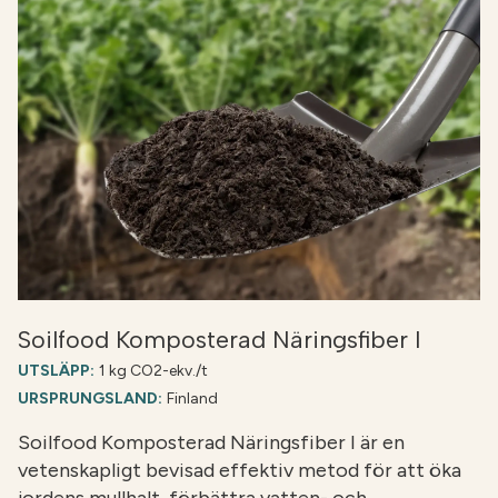
Soilfood Komposterad Näringsfiber I
UTSLÄPP:
1 kg CO2-ekv./t
URSPRUNGSLAND:
Finland
Soilfood Komposterad Näringsfiber I är en
vetenskapligt bevisad effektiv metod för att öka