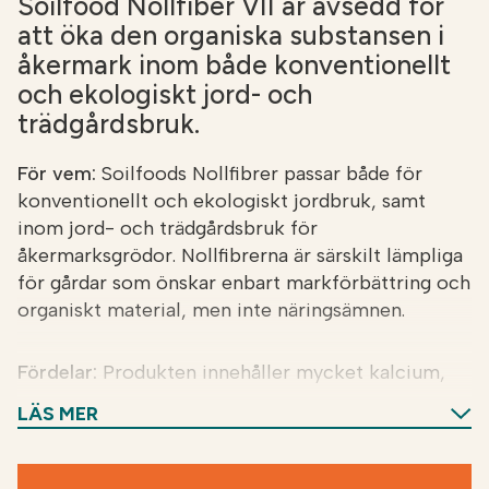
Soilfood Nollfiber
VII är avsedd för
att öka den organiska substansen i
åkermark inom både konventionellt
och ekologiskt jord- och
trädgårdsbruk.
För vem:
Soilfoods Nollfibrer passar både för
konventionellt och ekologiskt jordbruk, samt
inom jord- och trädgårdsbruk för
åkermarksgrödor. Nollfibrerna är särskilt lämpliga
för gårdar som önskar enbart markförbättring och
organiskt material, men inte näringsämnen.
Fördelar:
Produkten innehåller mycket kalcium,
vilket hjälper till att upprätthålla pH-nivån.
LÄS MER
Användning:
Soilfood Nollfiber VII sprids