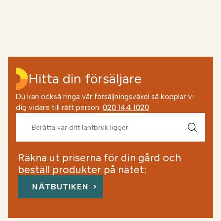
Hitta din försäljare
Du kan också ringa vår försäljningsväxel så kopplar vi
dig vidare till rätt person.
020 144 1020
Räkna ut priserna för din gård och
beställ produkter på nätet:
NÄTBUTIKEN