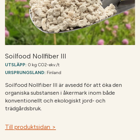
Soilfood Nollfiber III
UTSLÄPP:
0 kg CO2-ekv./t
URSPRUNGSLAND:
Finland
Soilfood Nollfiber III är avsedd för att öka den
organiska substansen i åkermark inom både
konventionellt och ekologiskt jord- och
trädgårdsbruk.
Till produktsidan >