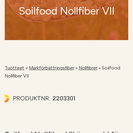
Soilfood Nollfiber VII
NÄTBUTIKEN
Tuotteet
»
Markförbättringsfiber
»
Nollfibrer
»
Soilfood
Nollfiber VII
PRODUKTNR:
2203301