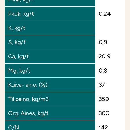
sitoumusehdot-2025/
Pkok, kg/t
0,24
K, kg/t
S, kg/t
0,9
Ca, kg/t
20,9
Mg, kg/t
0,8
Kuiva- aine, (%)
37
Til.paino, kg/m3
359
Org. Aines, kg/t
300
C/N
142