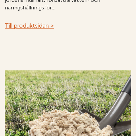
jordens mullhalt, förbättra vatten- och
näringshållningsför…
Till produktsidan >