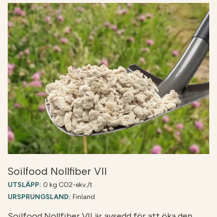
Soilfood Nollfiber VII
UTSLÄPP:
0 kg CO2-ekv./t
URSPRUNGSLAND:
Finland
Soilfood Nollfiber VII är avsedd för att öka den