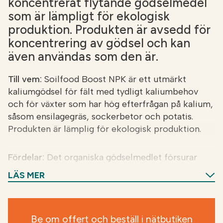
koncentrerat flytande gödselmedel
som är lämpligt för ekologisk
produktion. Produkten är avsedd för
koncentrering av gödsel och kan
även användas som den är.
Till vem:
Soilfood Boost NPK är ett utmärkt
kaliumgödsel för fält med tydligt kaliumbehov
och för växter som har hög efterfrågan på kalium,
såsom ensilagegräs, sockerbetor och potatis.
Produkten är lämplig för ekologisk produktion.
Fördelar:
Det organiska gödselmedlet försurar
inte jorden och ökar den biologiska aktiviteten i
LÄS MER
jorden. Produkten kombinerar alla
huvudnäringsämnen samt för växten det viktiga
snabba kvävet. Den är också en effektiv
Be om offert och beställ i nätbutiken
kaliumgödsel och är därför särskilt lämplig för