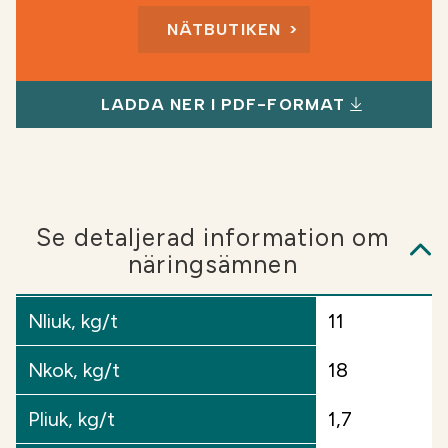
gödsling av potatis, sockerbetor, gräs och
NÄTBUTIKEN
spannmålsfält med tydlig kaliumbrist. Kalium
påverkar växtens cellväggars styrka och förbättrar
därmed växtens stresstolerans under utmanande
LADDA NER I PDF-FORMAT
förhållanden.
Produkten innehåller även fosfor, varav en
betydande del är löslig. Den lösliga fosforn är
omedelbart tillgänglig för växterna.
Se detaljerad information om
näringsämnen
Användning:
Soilfood Boost NPK-gödsel kan
spridas direkt på fältet eller användas för att
Nliuk, kg/t
11
koncentrera svämet för att uppnå rätt
näringsförhållande.
Nkok, kg/t
18
Pliuk, kg/t
1,7