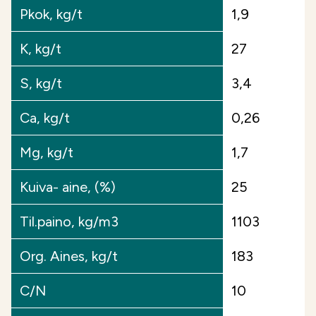
Pkok, kg/t
1,9
K, kg/t
27
S, kg/t
3,4
Ca, kg/t
0,26
Mg, kg/t
1,7
Kuiva- aine, (%)
25
Til.paino, kg/m3
1103
Org. Aines, kg/t
183
C/N
10