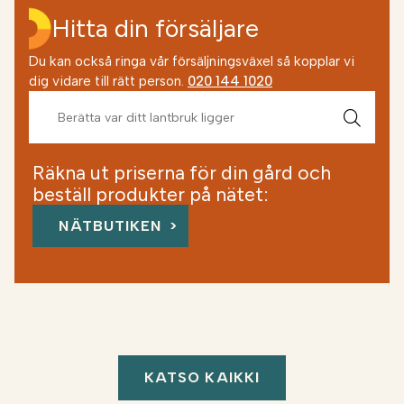
Hitta din försäljare
Du kan också ringa vår försäljningsväxel så kopplar vi
dig vidare till rätt person.
020 144 1020
Räkna ut priserna för din gård och
beställ produkter på nätet:
NÄTBUTIKEN
KATSO KAIKKI