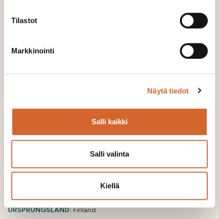
Tilastot
Markkinointi
Näytä tiedot
Salli kaikki
Salli valinta
Soilfood Boost NPK
Kiellä
UTSLÄPP:
47 kg CO2-ekv./t
URSPRUNGSLAND:
Finland