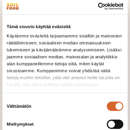
Tämä sivusto käyttää evästeitä
Soilfood Boost NPKS
Käytämme evästeitä tarjoamamme sisällön ja mainosten
UTSLÄPP:
47 kg CO2-ekv./t
räätälöimiseen, sosiaalisen median ominaisuuksien
URSPRUNGSLAND:
Finland
tukemiseen ja kävijämäärämme analysoimiseen. Lisäksi
Soilfood Boost NPKS är ett organiskt,
jaamme sosiaalisen median, mainosalan ja analytiikka-
koncentrerat flytande gödselmedel för
alan kumppaneillemme tietoja siitä, miten käytät
koncentrering av sväm. Produkten är lämplig för
sivustoamme. Kumppanimme voivat yhdistää näitä
tietoja muihin tietoihin, joita olet antanut heille tai joita on
ekologisk produktion. Soil…
kerätty, kun olet käyttänyt heidän palvelujaan.
Till produktsidan >
Suostumuksen
Välttämätön
valinta
Mieltymykset