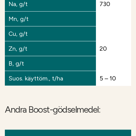
Na, g/t
730
Mn, g/t
Cu, g/t
Zn, g/t
20
B, g/t
Suos. käyttöm., t/ha
5 – 10
Andra Boost-gödselmedel: